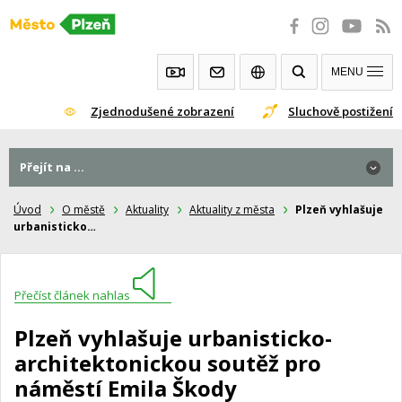
Přeskočit
na
obsah
MENU
Zjednodušené zobrazení
Sluchově postižení
Přejít na ...
Úvod
O městě
Aktuality
Aktuality z města
Plzeň vyhlašuje
urbanisticko…
Přečíst článek nahlas
Plzeň vyhlašuje urbanisticko-
architektonickou soutěž pro
náměstí Emila Škody