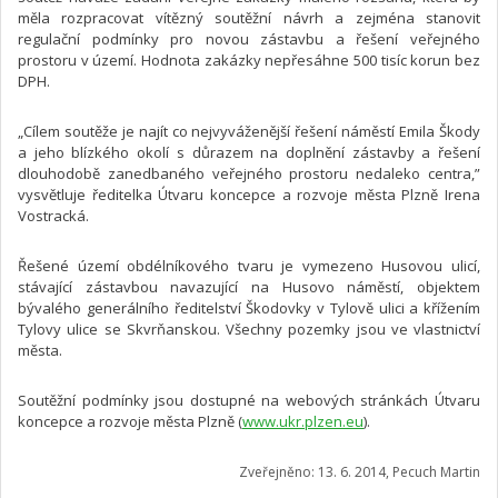
měla rozpracovat vítězný soutěžní návrh a zejména stanovit
regulační podmínky pro novou zástavbu a řešení veřejného
prostoru v území. Hodnota zakázky nepřesáhne 500 tisíc korun bez
DPH.
„Cílem soutěže je najít co nejvyváženější řešení náměstí Emila Škody
a jeho blízkého okolí s důrazem na doplnění zástavby a řešení
dlouhodobě zanedbaného veřejného prostoru nedaleko centra,”
vysvětluje ředitelka Útvaru koncepce a rozvoje města Plzně Irena
Vostracká.
Řešené území obdélníkového tvaru je vymezeno Husovou ulicí,
stávající zástavbou navazující na Husovo náměstí, objektem
bývalého generálního ředitelství Škodovky v Tylově ulici a křížením
Tylovy ulice se Skvrňanskou. Všechny pozemky jsou ve vlastnictví
města.
Soutěžní podmínky jsou dostupné na webových stránkách Útvaru
koncepce a rozvoje města Plzně (
www.ukr.plzen.eu
).
Zveřejněno: 13. 6. 2014, Pecuch Martin