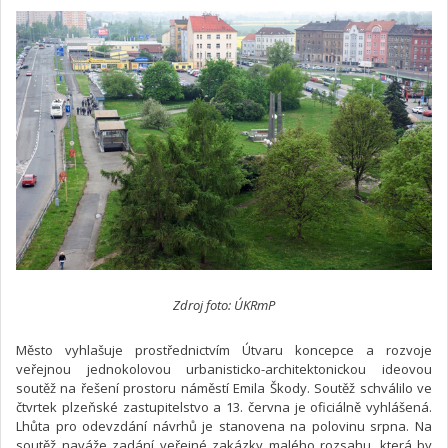
Zdroj foto: ÚKRmP
Město vyhlašuje prostřednictvím Útvaru koncepce a rozvoje
veřejnou jednokolovou urbanisticko-architektonickou ideovou
soutěž na řešení prostoru náměstí Emila Škody. Soutěž schválilo ve
čtvrtek plzeňské zastupitelstvo a 13. června je oficiálně vyhlášená.
Lhůta pro odevzdání návrhů je stanovena na polovinu srpna. Na
soutěž naváže zadání veřejné zakázky malého rozsahu, která by