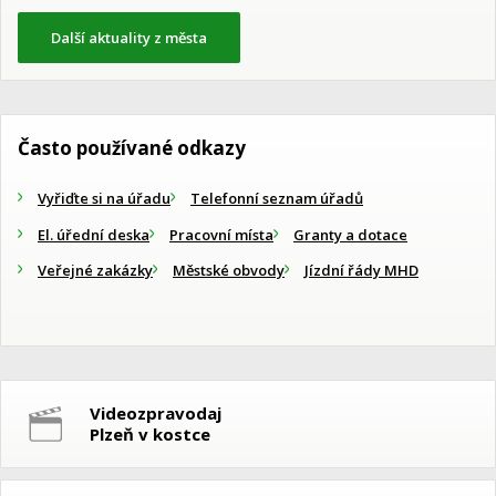
Další aktuality z města
Často používané odkazy
Vyřiďte si na úřadu
Telefonní seznam úřadů
El. úřední deska
Pracovní místa
Granty a dotace
Veřejné zakázky
Městské obvody
Jízdní řády MHD
Videozpravodaj
Plzeň v kostce