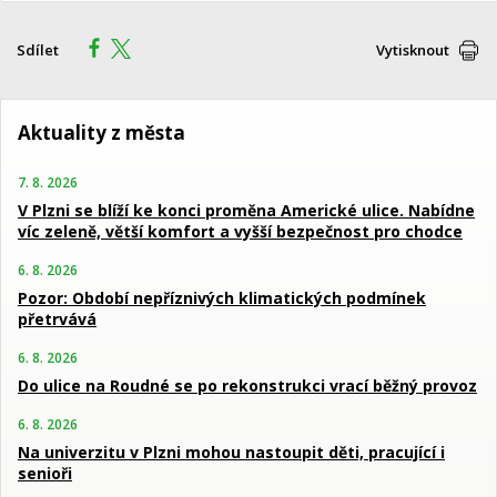
Sdílet
Vytisknout
Aktuality z města
7. 8. 2026
V Plzni se blíží ke konci proměna Americké ulice. Nabídne
víc zeleně, větší komfort a vyšší bezpečnost pro chodce
6. 8. 2026
Pozor: Období nepříznivých klimatických podmínek
přetrvává
6. 8. 2026
Do ulice na Roudné se po rekonstrukci vrací běžný provoz
6. 8. 2026
Na univerzitu v Plzni mohou nastoupit děti, pracující i
senioři