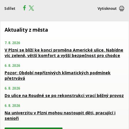
Sdílet
Vytisknout
Aktuality z města
7. 8. 2026
V Plzni se blíží ke konci proměna Americké ulice. Nabídne
víc zeleně, větší komfort a vyšší bezpečnost pro chodce
6. 8. 2026
Pozor: Období nepříznivých klimatických podmínek
přetrvává
6. 8. 2026
Do ulice na Roudné se po rekonstrukci vrací běžný provoz
6. 8. 2026
Na univerzitu v Plzni mohou nastoupit děti, pracující i
senioři