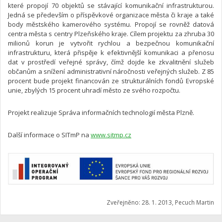
které propojí 70 objektů se stávající komunikační infrastrukturou.
Jedná se především o příspěvkové organizace města či kraje a také
body městského kamerového systému. Propojí se rovněž datová
centra města s centry Plzeňského kraje. Cílem projektu za zhruba 30
milionů korun je vytvořit rychlou a bezpečnou komunikační
infrastrukturu, která přispěje k efektivnější komunikaci a přenosu
dat v prostředí veřejné správy, čímž dojde ke zkvalitnění služeb
občanům a snížení administrativní náročnosti veřejných služeb. Z 85
procent bude projekt financován ze strukturálních fondů Evropské
unie, zbylých 15 procent uhradí město ze svého rozpočtu.
Projekt realizuje Správa informačních technologií města Plzně.
Další informace o SITmP na
www.sitmp.cz
Zveřejněno: 28. 1. 2013, Pecuch Martin