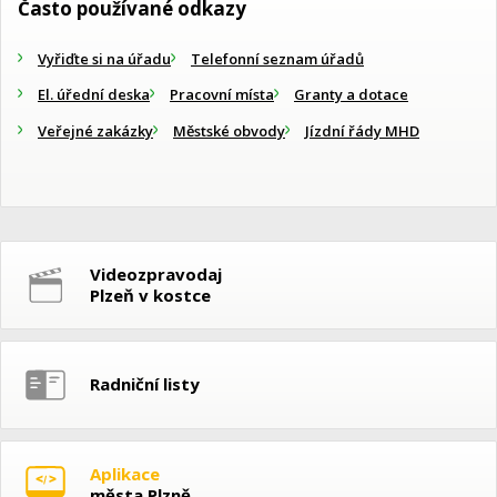
Často používané odkazy
Vyřiďte si na úřadu
Telefonní seznam úřadů
El. úřední deska
Pracovní místa
Granty a dotace
Veřejné zakázky
Městské obvody
Jízdní řády MHD
Videozpravodaj
Plzeň v kostce
Radniční listy
Aplikace
města Plzně