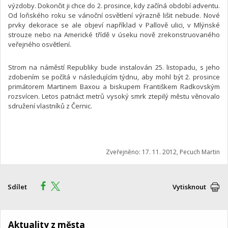
výzdoby. Dokončit ji chce do 2. prosince, kdy začíná období adventu.
Od loňského roku se vánoční osvětlení výrazně lišit nebude. Nové
prvky dekorace se ale objeví například v Pallově ulici, v Mlýnské
strouze nebo na Americké třídě v úseku nově zrekonstruovaného
veřejného osvětlení.
Strom na náměstí Republiky bude instalován 25. listopadu, s jeho
zdobením se počítá v následujícím týdnu, aby mohl být 2. prosince
primátorem Martinem Baxou a biskupem Františkem Radkovským
rozsvícen. Letos patnáct metrů vysoký smrk ztepilý městu věnovalo
sdružení vlastníků z Černic.
Zveřejněno: 17. 11. 2012, Pecuch Martin
Sdílet
Vytisknout
Aktuality z města