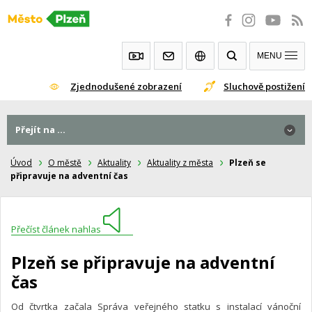
Přeskočit
na
obsah
MENU
Zjednodušené zobrazení
Sluchově postižení
Přejít na ...
Úvod
O městě
Aktuality
Aktuality z města
Plzeň se
připravuje na adventní čas
Přečíst článek nahlas
Plzeň se připravuje na adventní
čas
Od čtvrtka začala Správa veřejného statku s instalací vánoční