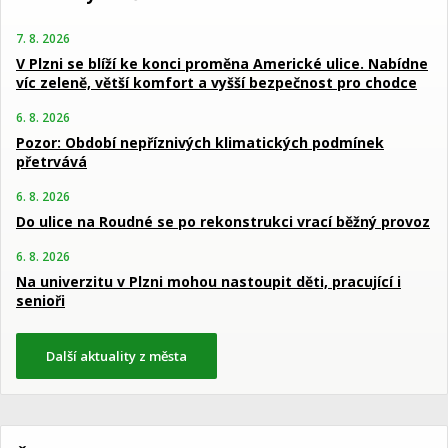
7. 8. 2026
V Plzni se blíží ke konci proměna Americké ulice. Nabídne
víc zeleně, větší komfort a vyšší bezpečnost pro chodce
6. 8. 2026
Pozor: Období nepříznivých klimatických podmínek
přetrvává
6. 8. 2026
Do ulice na Roudné se po rekonstrukci vrací běžný provoz
6. 8. 2026
Na univerzitu v Plzni mohou nastoupit děti, pracující i
senioři
Další aktuality z města