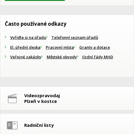
Často používané odkazy
Vyřiďte si na úřadu
Telefonní seznam úřadů
El. úřední deska
Pracovní místa
Granty a dotace
Veřejné zakázky
Městské obvody
Jízdní řády MHD
Videozpravodaj
Plzeň v kostce
Radniční listy