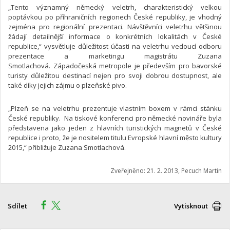
„Tento významný německý veletrh, charakteristický velkou
poptávkou po příhraničních regionech České republiky, je vhodný
zejména pro regionální prezentaci. Návštěvníci veletrhu většinou
žádají detailnější informace o konkrétních lokalitách v České
republice,“ vysvětluje důležitost účasti na veletrhu vedoucí odboru
prezentace a marketingu magistrátu Zuzana
Smotlachová. Západočeská metropole je především pro bavorské
turisty důležitou destinací nejen pro svoji dobrou dostupnost, ale
také díky jejich zájmu o plzeňské pivo.
„Plzeň se na veletrhu prezentuje vlastním boxem v rámci stánku
České republiky. Na tiskové konferenci pro německé novináře byla
představena jako jeden z hlavních turistických magnetů v České
republice i proto, že je nositelem titulu Evropské hlavní město kultury
2015,“ přibližuje Zuzana Smotlachová.
Zveřejněno: 21. 2. 2013, Pecuch Martin
Sdílet
Vytisknout