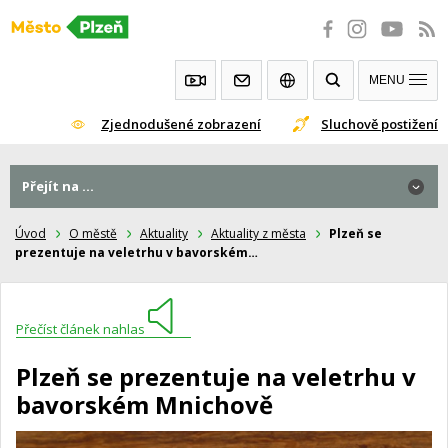
Přeskočit
na
obsah
MENU
Zjednodušené zobrazení
Sluchově postižení
Přejít na ...
Úvod
O městě
Aktuality
Aktuality z města
Plzeň se
prezentuje na veletrhu v bavorském…
Přečíst článek nahlas
Plzeň se prezentuje na veletrhu v
bavorském Mnichově