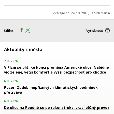
Zveřejněno: 24. 10. 2018, Pecuch Martin
Sdílet
Vytisknout
Aktuality z města
7. 8. 2026
V Plzni se blíží ke konci proměna Americké ulice. Nabídne
víc zeleně, větší komfort a vyšší bezpečnost pro chodce
6. 8. 2026
Pozor: Období nepříznivých klimatických podmínek
přetrvává
6. 8. 2026
Do ulice na Roudné se po rekonstrukci vrací běžný provoz