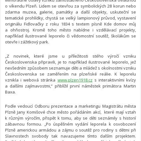
Mimořádné oslavy vzniku samostatného Československa ovládnou
o víkendu Plzeň. Lidem se otevřou za symbolických 28 korun nebo
zdarma muzea, galerie, památky a další objekty, uskuteční se
tematické prohlídky, chystá se velký lampionový průvod, vystavení
originálu Fidlovačky z roku 1834 s textem písně Kde domov můj
a ohňostroj. Kromě toho město nabídne i vzdělávací projekty,
například ilustrované leporelo či vědomostní soutěž, školákům se
otevře i zážitkový park.
„Z novinek, které jsme u příležitosti stého výročí vzniku
Československa připravili, je to například ilustrované leporelo, jež
nevšedním způsobem seznamuje děti a mládež s okolnostmi vzniku
Československa se zaměřením na plzeňské reálie. K leporelu
vznikla i webová stránka
www.plzen1918.cz
s interaktivními kvízy
a dalšími zajímavostmi,“ přiblížil první náměstek primátora Martin
Baxa.
Podle vedoucí Odboru prezentace a marketingu Magistrátu města
Plzně Jany Komišové chce město pořádáním akcí, které mají vztah
k různým výročím, přispět k tomu, aby se děti seznámily s historií
zábavnou formou. „Po úspěšném vydání leporela k osvobození
Plzně americkou armádou a zájmu o soutěž pro rodiny s dětmi při
Slavnostech svobody tak navazujeme tímto dalším projektem.