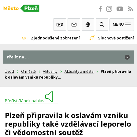
Přeskočit
na
obsah
MENU
Zjednodušené zobrazení
Sluchově postižení
Přejít na ...
Úvod
O městě
Aktuality
Aktuality z města
Plzeň připravila
k oslavám vzniku republiky…
Přečíst článek nahlas
Plzeň připravila k oslavám vzniku
republiky také vzdělávací leporelo
či vědomostní soutěž