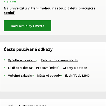
6. 8. 2026
Na univerzitu v Plzni mohou nastoupit děti, pracující i
senioři
Další aktuality z města
Často používané odkazy
Vyřiďte si na úřadu
Telefonní seznam úřadů
El. úřední deska
Pracovní místa
Granty a dotace
Veřejné zakázky
Městské obvody
Jízdní řády MHD
Videozpravodaj