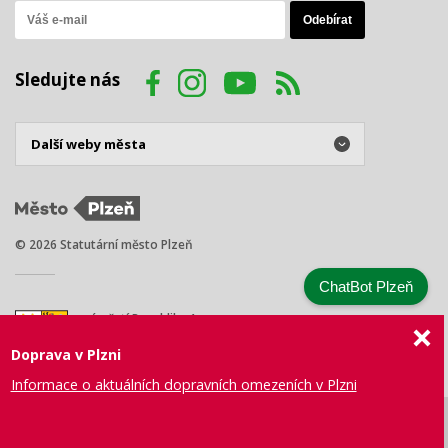
Sledujte nás
© 2026 Statutární město Plzeň
ChatBot Plzeň
náměstí Republiky 1
301 00 Plzeň
Doprava v Plzni
Tel.: +420 378 031 111
E-mail:
posta@plzen.eu
Informace o aktuálních dopravních omezeních v Plzni
Mapa
Prohlášení
Právní
Správa webu
Certifikace
stránek
o přístupnosti
ujednání
města Plzně
ISO