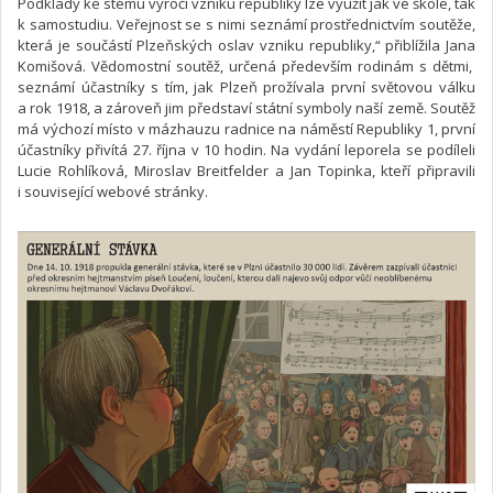
Podklady ke stému výročí vzniku republiky lze využít jak ve škole, tak
k samostudiu. Veřejnost se s nimi seznámí prostřednictvím soutěže,
která je součástí Plzeňských oslav vzniku republiky,“ přiblížila Jana
Komišová. Vědomostní soutěž, určená především rodinám s dětmi,
seznámí účastníky s tím, jak Plzeň prožívala první světovou válku
a rok 1918, a zároveň jim představí státní symboly naší země. Soutěž
má výchozí místo v mázhauzu radnice na náměstí Republiky 1, první
účastníky přivítá 27. října v 10 hodin. Na vydání leporela se podíleli
Lucie Rohlíková, Miroslav Breitfelder a Jan Topinka, kteří připravili
i související webové stránky.