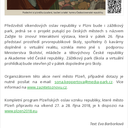
Předzvěstí víkendových oslav republiky v Plzni bude i zážitkový
park, jedná se o projekt putující po českých městech s názvem
Zažijte to znovu! Interaktivní výstava, která v pátek 26. října
představí prostředí prvorepublikové školy, spořitelny či kavárny
doplněné o virtuální realitu, vznikla mimo jiné s podporou
Ministerstva školství, mládeže a tělovýchovy České republiky
a Akademie věd České republiky. Zážitkový park (škola a virtuální
prohlídka) bude otevřen již v pátek dopoledne pro školy.
Organizátorem této akce není město Plzeň, případné dotazy je
nutné posílat na e-mail:
sona.keppertova@media-park.cz
. Více
informací na
www.zazijtetoznovu.cz
.
Kompletní program Plzeňských oslav vzniku republiky, které město
Plzeň připravilo na víkend 27. a 28. října 2018, je k dispozici na
www.plzen2018.eu
.
Text: Eva Barborková