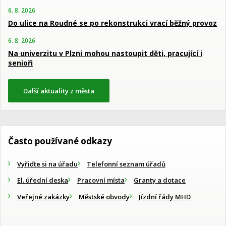
6. 8. 2026
Do ulice na Roudné se po rekonstrukci vrací běžný provoz
6. 8. 2026
Na univerzitu v Plzni mohou nastoupit děti, pracující i
senioři
Další aktuality z města
Často používané odkazy
Vyřiďte si na úřadu
Telefonní seznam úřadů
El. úřední deska
Pracovní místa
Granty a dotace
Veřejné zakázky
Městské obvody
Jízdní řády MHD