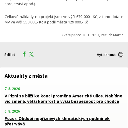
sprejerství apod.).
Celkové náklady na projekt jsou ve výši 679 000,- Kč, z toho dotace
MV ve výši 550 000,- Kč a podíl města 129 000,- Kč.
Zveřejněno: 31. 1. 2013, Pecuch Martin
Sdílet
Vytisknout
Aktuality z města
7. 8. 2026
V Plzni se blíží ke konci proměna Americké ulice. Nabídne
víc zeleně, větší komfort a vyšší bezpečnost pro chodce
6. 8. 2026
Pozor: Období nepříznivých klimatických podmínek
přetrvává