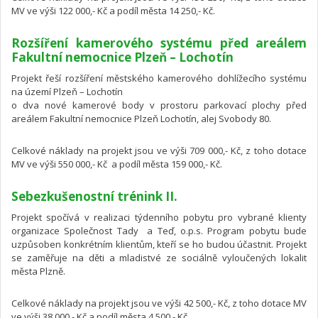
MV ve výši 122 000,- Kč a podíl města 14 250,- Kč.
Rozšíření kamerového systému před areálem
Fakultní nemocnice Plzeň – Lochotín
Projekt řeší rozšíření městského kamerového dohlížecího systému
na území Plzeň – Lochotín
o dva nové kamerové body v prostoru parkovací plochy před
areálem Fakultní nemocnice Plzeň Lochotín, alej Svobody 80.
Celkové náklady na projekt jsou ve výši 709 000,- Kč, z toho dotace
MV ve výši 550 000,- Kč a podíl města 159 000,- Kč.
Sebezkušenostní trénink II.
Projekt spočívá v realizaci týdenního pobytu pro vybrané klienty
organizace Společnost Tady a Teď, o.p.s. Program pobytu bude
uzpůsoben konkrétním klientům, kteří se ho budou účastnit. Projekt
se zaměřuje na děti a mladistvé ze sociálně vyloučených lokalit
města Plzně.
Celkové náklady na projekt jsou ve výši 42 500,- Kč, z toho dotace MV
ve výši 38 000,- Kč a podíl města 4 500,- Kč.