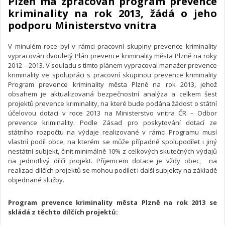
Plzeň má zpracován program prevence
kriminality na rok 2013, žádá o jeho
podporu Ministerstvo vnitra
V minulém roce byl v rámci pracovní skupiny prevence kriminality
vypracován dvouletý Plán prevence kriminality města Plzně na roky
2012 – 2013. V souladu s tímto plánem vypracoval manažer prevence
kriminality ve spolupráci s pracovní skupinou prevence kriminality
Program prevence kriminality města Plzně na rok 2013, jehož
obsahem je aktualizovaná bezpečnostní analýza a celkem šest
projektů prevence kriminality, na které bude podána žádost o státní
účelovou dotaci v roce 2013 na Ministerstvo vnitra ČR – Odbor
prevence kriminality. Podle Zásad pro poskytování dotací ze
státního rozpočtu na výdaje realizované v rámci Programu musí
vlastní podíl obce, na kterém se může případně spolupodílet i jiný
nestátní subjekt, činit minimálně 10% z celkových skutečných výdajů
na jednotlivý dílčí projekt. Příjemcem dotace je vždy obec, na
realizaci dílčích projektů se mohou podílet i další subjekty na základě
objednané služby.
Program prevence kriminality města Plzně na rok 2013 se
skládá z těchto dílčích projektů: