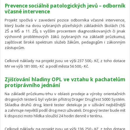
Prevence sociálně patologických jevů – odborník
včasné intervence
Projekt spočívá v zavedení pozice odborníka včasné intervence,
který bude na dvou vybraných plzeňských základních školách (16.
ZŠ a MŠ a 11. ZŠ), s vyšším procentem diagnostikovaných či jinak
výchovně problémových žáků (vybraných na základě průzkumu),
zajišťovat široké spektrum služeb žákům, pedagogům i zákonným
zástupcům.
Celkové náklady na projekt jsou ve výši 237 500,- Kč, z toho dotace
MV ve výši 181 000,- Kč a podíl města 56 500,- Kč.
Zjišťování hladiny OPL ve vztahu k pachatelům
protiprávního jednání
Na základě průzkumu trhu v oblasti prodeje a výroby orientačních
drogových testerů byl vybrán přístroj Dräger DrugTest 5000 Systém.
Skladba druhů drog, které tester detekuje je v užívání nejběžnější
a zahrnuje největší podíl drog mezi uživateli. Drogový tester bude mít
k dispozici moto hlídka sloužící 24 hodin denně v terénu.
Celkové náklady na projekt jsou ve výši 136 250,- Kč, z toho dotace