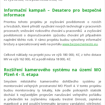
Informační kampaň – Desatero pro bezpečné
informace
Prioritou tohoto projektu je zvyšování povědomosti o rizicích
a hrozbách, které přináší využívání nových technologií v pracovních
procesech; snižování rizikového chování u pracovníků a zvyšování
povědomosti o doporučovaném způsobu chování při případném
naplnění těchto rizik. V rámci projektu budou vytvořeny informační
brožury a specializovaný web na portálu
www.bezpecnemesto.eu
.
Celkové náklady na projekt jsou ve výši 180 000,- Kč, z toho dotace
MV ve výši 162 000,- Kč a podíl města 18 000,- Kč.
Rozšíření kamerového systému na území MO
Plzeň 4 - II. etapa
Smyslem městského kamerového dohlížecího systému je
monitorování veřejných prostranství MO Plzeň 4. V tomto projektu
budou monitorovány ty lokality, kde podle policejních statistik
dochází k nejčastějším projevům narušování veřejného pořádku
a především ke zvýšenému nápadu trestné činnosti, zejména
majetkové a jiné pouliční kriminality (projevy vandalství, výtržnictví,