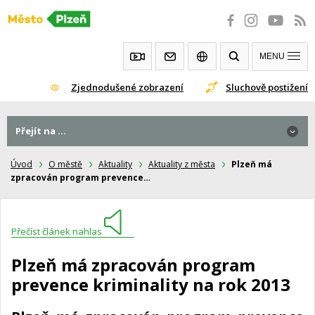
Přeskočit
na
obsah
MENU
Zjednodušené zobrazení
Sluchově postižení
Přejít na ...
Úvod
O městě
Aktuality
Aktuality z města
Plzeň má
zpracován program prevence…
Přečíst článek nahlas
Plzeň má zpracován program
prevence kriminality na rok 2013