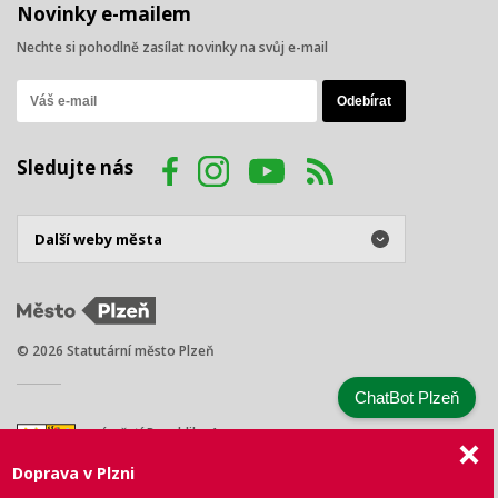
Novinky e-mailem
Nechte si pohodlně zasílat novinky na svůj e-mail
Sledujte nás
© 2026 Statutární město Plzeň
ChatBot Plzeň
náměstí Republiky 1
301 00 Plzeň
Doprava v Plzni
Tel.: +420 378 031 111
E-mail:
posta@plzen.eu