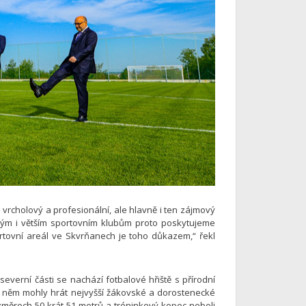
 vrcholový a profesionální, ale hlavně i ten zájmový
alým i větším sportovním klubům proto poskytujeme
rtovní areál ve Skvrňanech je toho důkazem,“ řekl
erní části se nachází fotbalové hřiště s přírodní
a něm mohly hrát nejvyšší žákovské a dorostenecké
změrech 50 krát 51 metrů a tréninkový kopec neboli