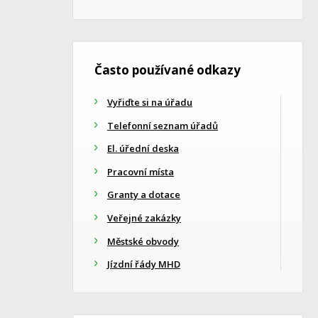
Často používané odkazy
Vyřiďte si na úřadu
Telefonní seznam úřadů
El. úřední deska
Pracovní místa
Granty a dotace
Veřejné zakázky
Městské obvody
Jízdní řády MHD