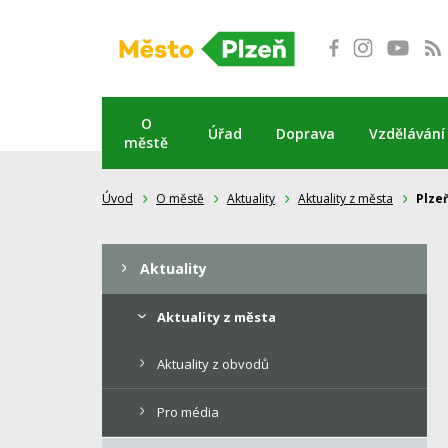
Přeskočit
na
obsah
O
Úřad
Doprava
Vzdělávání
městě
Úvod
O městě
Aktuality
Aktuality z města
Plze
Aktuality
Aktuality z města
Aktuality z obvodů
Pro média