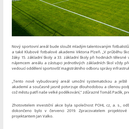
Nový sportovní areál bude sloužit mladým talentovaným fotbalist
a také Klubové fotbalové akademii Viktoria Plzeň. „V průběhu ško
žáky 15. základní školy a 33. základní školy při hodinách tělesn
nájemcem areálu a zástupci jednotlivých základních škol vždy pře
vedoucí oddělení sportovišť magistrátního odboru správy infrastru
„Tento nově vybudovaný areál umožní systematickou a ještě ef
akademií a současně jasně potvrzuje dlouhodobou a cílenou pod
což městu patří naše velké poděkování,“ zdůraznil Tomáš Paclík, pre
Zhotovitelem investiční akce byla společnost POHL cz, a. s., od
dokončeno bylo v červenci 2019. Zpracovatelem projektové 
projektantem Jan Valko.