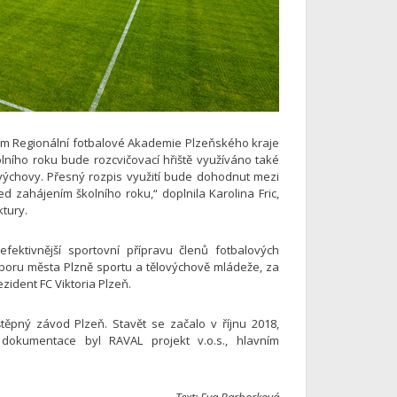
ům Regionální fotbalové Akademie Plzeňského kraje
lního roku bude rozcvičovací hřiště využíváno také
é výchovy. Přesný rozpis využití bude dohodnut mezi
d zahájením školního roku,“ doplnila Karolina Fric,
ktury.
ektivnější sportovní přípravu členů fotbalových
poru města Plzně sportu a tělovýchově mládeže, za
zident FC Viktoria Plzeň.
štěpný závod Plzeň. Stavět se začalo v říjnu 2018,
dokumentace byl RAVAL projekt v.o.s., hlavním