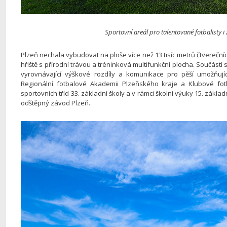
Sportovní areál pro talentované fotbalisty i 
Plzeň nechala vybudovat na ploše více než 13 tisíc metrů čtverečníc
hřiště s přírodní trávou a tréninková multifunkční plocha. Součástí
vyrovnávající výškové rozdíly a komunikace pro pěší umožňujíc
Regionální fotbalové Akademii Plzeňského kraje a Klubové fot
sportovních tříd 33. základní školy a v rámci školní výuky 15. základ
odštěpný závod Plzeň.