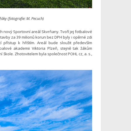
žáky (fotografie: M. Pecuch)
h nový Sportovní areál Skvrňany. Tvoří jej fotbalové
 stavby za 39 milionů korun bez DPH byly i opěrné zdi
í přístup k hřištím. Areál bude sloužit především
balové akademii Viktoria Plzeň, stejně tak žákům
ní škole. Zhotovitelem byla společnost POHL cz, a. s.,