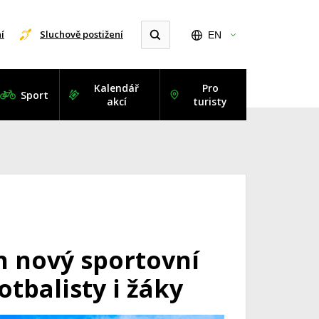
í
Sluchově postižení
EN
Kalendář
Pro
Sport
akcí
turisty
h nový sportovní
otbalisty i žáky