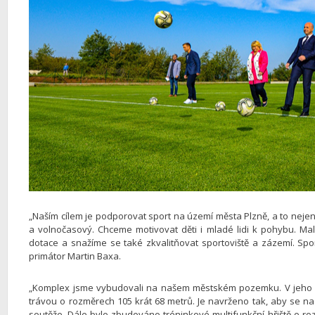
„Naším cílem je podporovat sport na území města Plzně, a to nejen
a volnočasový. Chceme motivovat děti i mladé lidi k pohybu. M
dotace a snažíme se také zkvalitňovat sportoviště a zázemí. Spo
primátor Martin Baxa.
„Komplex jsme vybudovali na našem městském pozemku. V jeho sev
trávou o rozměrech 105 krát 68 metrů. Je navrženo tak, aby se n
soutěže. Dále bylo zbudováno tréninkové multifunkční hřiště o ro