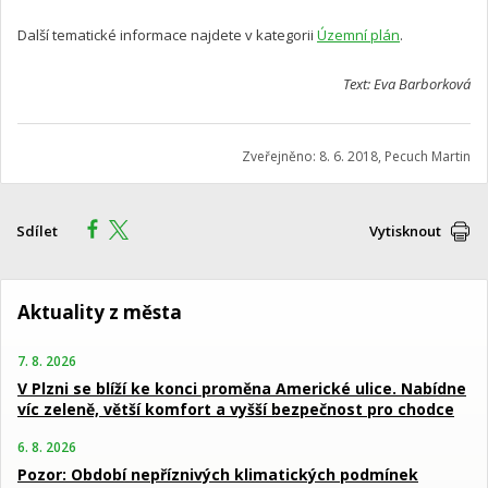
Další tematické informace najdete v kategorii
Územní plán
.
Text: Eva Barborková
Zveřejněno: 8. 6. 2018, Pecuch Martin
Sdílet
Vytisknout
Aktuality z města
7. 8. 2026
V Plzni se blíží ke konci proměna Americké ulice. Nabídne
víc zeleně, větší komfort a vyšší bezpečnost pro chodce
6. 8. 2026
Pozor: Období nepříznivých klimatických podmínek