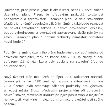
„Důvodem, proč přistupujeme k aktualizaci, neboli k první změně
Územního plánu Plzeň, je především praktická zkušenost
pořizovatele a zpracovatele územního plánu a dále stavebních
úřadů s jeho téměř dvouletým užíváním. Změna také bude reagovat
na novelu stavebního zákona a dalších prováděcích vyhlášek,
budou vyhodnoceny a eventuálně zapracovány došlé náměty na
změnu územního plánu,“ přiblížil technický náměstek primátora
Pavel Šindelář.
Podněty na změnu územního plánu bude město sbírat tři měsíce od
schválení zastupiteli, tedy do konce září 2018. Do změny budou
zařazeny též náměty, které byly zaslány na stavební úřad do
současné doby.
Nový územní plán má Plzeň od října 2016. Dokument nahradil
územní plán z roku 1995, jenž byl naposledy aktualizován v roce
2010. Územní plán stanovuje základní podmínky pro výstavbu
a rozvoj města. Slouží především projektantům při zpracování
návrhů staveb, stavebním úřadům při jejich posuzování a majitelům
nemovitostí, kteří v něm naleznou informace o využitelnosti svého
pozemku.