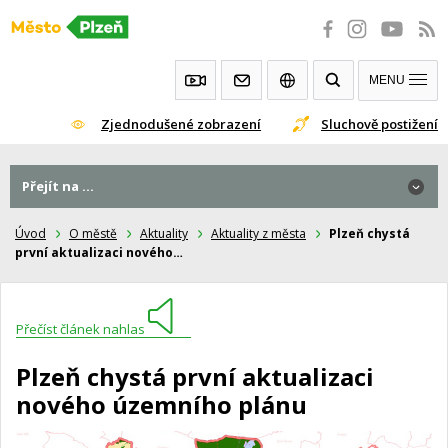
Přeskočit
na
obsah
MENU
Zjednodušené zobrazení
Sluchově postižení
Přejít na ...
Úvod
O městě
Aktuality
Aktuality z města
Plzeň chystá
první aktualizaci nového…
Přečíst článek nahlas
Plzeň chystá první aktualizaci
nového územního plánu