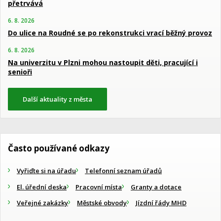
přetrvává
6. 8. 2026
Do ulice na Roudné se po rekonstrukci vrací běžný provoz
6. 8. 2026
Na univerzitu v Plzni mohou nastoupit děti, pracující i
senioři
Další aktuality z města
Často používané odkazy
Vyřiďte si na úřadu
Telefonní seznam úřadů
El. úřední deska
Pracovní místa
Granty a dotace
Veřejné zakázky
Městské obvody
Jízdní řády MHD