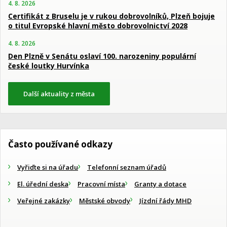
4. 8. 2026
Certifikát z Bruselu je v rukou dobrovolníků, Plzeň bojuje
o titul Evropské hlavní město dobrovolnictví 2028
4. 8. 2026
Den Plzně v Senátu oslaví 100. narozeniny populární
české loutky Hurvínka
Další aktuality z města
Často používané odkazy
Vyřiďte si na úřadu
Telefonní seznam úřadů
El. úřední deska
Pracovní místa
Granty a dotace
Veřejné zakázky
Městské obvody
Jízdní řády MHD