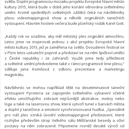
světla. Doplní programovou mozaiku projektu Evropské hlavní město
kultury 2015, která bude v době jeho konání věnována světelnému
umění. Kromě ojedinělých světelných zážitků čeká na návštěvníky
plesu videomappingová show a několik originálních tanečních
vystoupení. Hlavním hostem večera bude plzeňský rodák Karel Gott.
„Každý rok se snažíme, aby měl městský ples originální atmosféru.
Letos jsme se inspirovali jednou z akcí projektu Evropské hlavní
město kultury 2015, jež je zaměřena na světlo. Dvoudenní festival se
v Plzni letos uskuteční poprvé a představí se na něm špičkoví umělci
z České republiky i ze zahraničí. Využili jsme tedy příležitosti
a světelné umění předvedeme také v rámci programové linie plesu,“
sděluje Jana Komišová z odboru prezentace a marketingu
magistrátu.
Návštěvníci se mohou například těšit na desetiminutové taneční
vystoupení Pyroterra se zapojením světelného vybavení včetně
efektu umožňujícího zobrazit nejrůznější abstrakce, motivy nebo
loga a také na laserovou show, která vytvoří tunel v barvách města
a doplní ji tanečnice a emotivní synchronizovaná hudba. „Speciálně
pro náš ples vzniká úvodní videomappingové představení, které
rozhýbe především strop Velkého sálu Měšťanské besedy a oživí
postavy na něm zobrazené. Připomene rovněž desáté výročí od