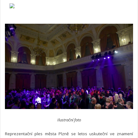
Ilustrační foto
Reprezentační ples města Plzně se letos uskuteční ve znamení