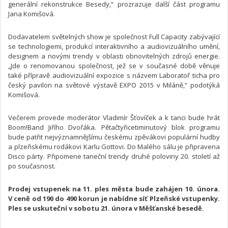
generální rekonstrukce Besedy,“ prozrazuje další část programu
Jana Komišová.
Dodavatelem světelných show je společnost Full Capacity zabývající
se technologiemi, produkcí interaktivního a audiovizuálního umění,
designem a novými trendy v oblasti obnovitelných zdrojů energie.
„Jde o renomovanou společnost, jež se v současné době věnuje
také přípravě audiovizuální expozice s názvem Laboratoř ticha pro
český pavilon na světové výstavě EXPO 2015 v Miláně,“ podotýká
Komišová.
Večerem provede moderátor Vladimír Šťovíček a k tanci bude hrát
Boom!Band Jiřího Dvořáka. Pětačtyřicetiminutový blok programu
bude patřit nejvýznamnějšímu českému zpěvákovi populární hudby
a plzeňskému rodákovi Karlu Gottovi. Do Malého sálu je připravena
Disco párty. Připomene taneční trendy druhé poloviny 20. století až
po současnost.
Prodej vstupenek na 11. ples města bude zahájen 10. února.
V ceně od 190 do 490 korun je nabídne síť Plzeňské vstupenky.
Ples se uskuteční v sobotu 21. února v Měšťanské besedě.