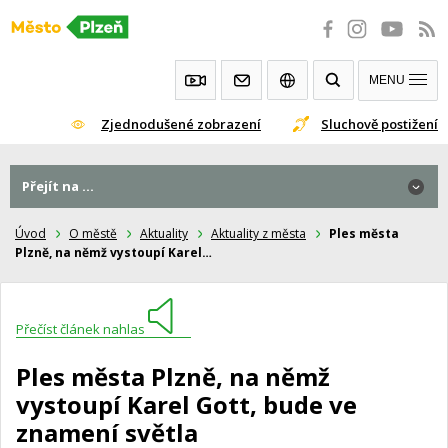
Přeskočit
na
obsah
MENU
Zjednodušené zobrazení
Sluchově postižení
Přejít na ...
Úvod
O městě
Aktuality
Aktuality z města
Ples města
Plzně, na němž vystoupí Karel…
Přečíst článek nahlas
Ples města Plzně, na němž
vystoupí Karel Gott, bude ve
znamení světla