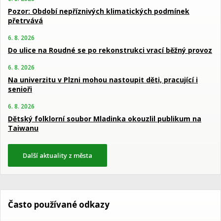
Pozor: Období nepříznivých klimatických podmínek
přetrvává
6. 8. 2026
Do ulice na Roudné se po rekonstrukci vrací běžný provoz
6. 8. 2026
Na univerzitu v Plzni mohou nastoupit děti, pracující i
senioři
6. 8. 2026
Dětský folklorní soubor Mladinka okouzlil publikum na
Taiwanu
Další aktuality z města
Často používané odkazy