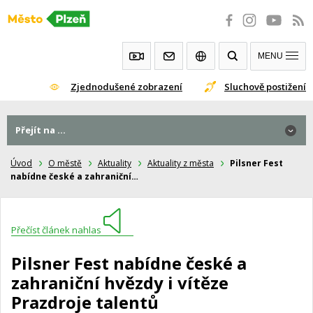
Přeskočit
na
obsah
MENU
Zjednodušené zobrazení
Sluchově postižení
Přejít na ...
Úvod
O městě
Aktuality
Aktuality z města
Pilsner Fest
nabídne české a zahraniční…
Přečíst článek nahlas
Pilsner Fest nabídne české a
zahraniční hvězdy i vítěze
Prazdroje talentů