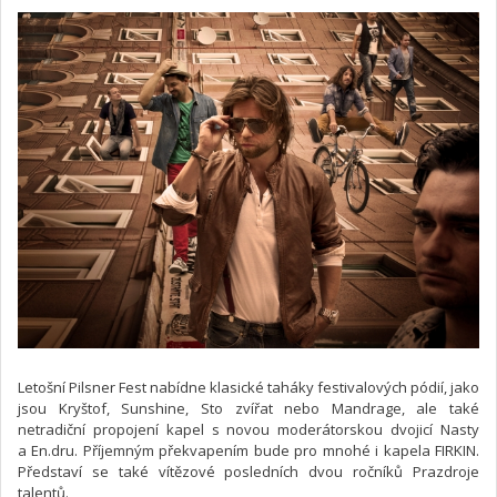
Letošní Pilsner Fest nabídne klasické taháky festivalových pódií, jako
jsou Kryštof, Sunshine, Sto zvířat nebo Mandrage, ale také
netradiční propojení kapel s novou moderátorskou dvojicí Nasty
a En.dru. Příjemným překvapením bude pro mnohé i kapela FIRKIN.
Představí se také vítězové posledních dvou ročníků Prazdroje
talentů.