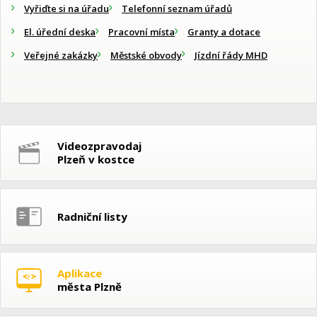
Vyřiďte si na úřadu
Telefonní seznam úřadů
El. úřední deska
Pracovní místa
Granty a dotace
Veřejné zakázky
Městské obvody
Jízdní řády MHD
Videozpravodaj
Plzeň v kostce
Radniční listy
Aplikace
města Plzně