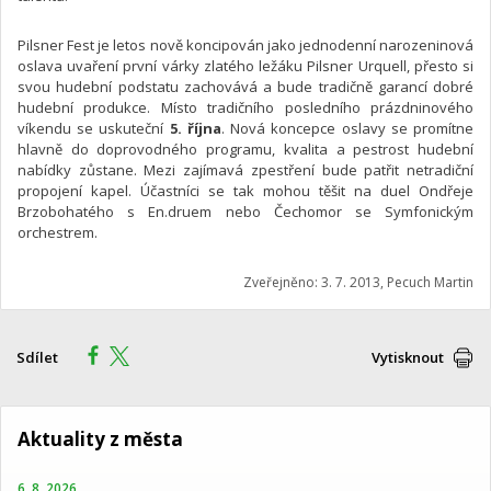
Pilsner Fest je letos nově koncipován jako jednodenní narozeninová
oslava uvaření první várky zlatého ležáku Pilsner Urquell, přesto si
svou hudební podstatu zachovává a bude tradičně garancí dobré
hudební produkce. Místo tradičního posledního prázdninového
víkendu se uskuteční
5. října
. Nová koncepce oslavy se promítne
hlavně do doprovodného programu, kvalita a pestrost hudební
nabídky zůstane. Mezi zajímavá zpestření bude patřit netradiční
propojení kapel. Účastníci se tak mohou těšit na duel Ondřeje
Brzobohatého s En.druem nebo Čechomor se Symfonickým
orchestrem.
Zveřejněno: 3. 7. 2013, Pecuch Martin
Sdílet
Vytisknout
Aktuality z města
6. 8. 2026