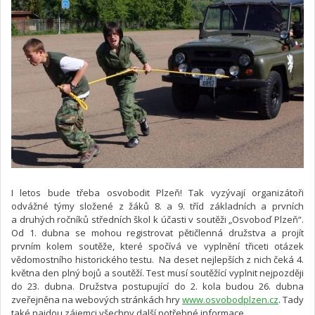
I letos bude třeba osvobodit Plzeň! Tak vyzývají organizátoři
odvážné týmy složené z žáků 8. a 9. tříd základních a prvních
a druhých ročníků středních škol k účasti v soutěži „Osvoboď Plzeň“.
Od 1. dubna se mohou registrovat pětičlenná družstva a projít
prvním kolem soutěže, které spočívá ve vyplnění třiceti otázek
vědomostního historického testu. Na deset nejlepších z nich čeká 4.
května den plný bojů a soutěží. Test musí soutěžící vyplnit nejpozději
do 23. dubna. Družstva postupující do 2. kola budou 26. dubna
zveřejněna na webových stránkách hry
www.osvobodplzen.cz
. Tady
také najdou zájemci všechny další potřebné informace.