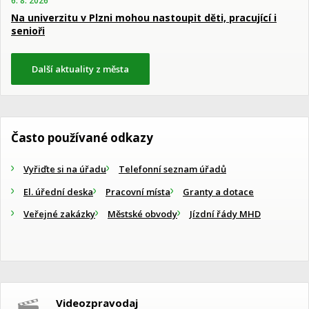
6. 8. 2026
Na univerzitu v Plzni mohou nastoupit děti, pracující i
senioři
Další aktuality z města
Často používané odkazy
Vyřiďte si na úřadu
Telefonní seznam úřadů
El. úřední deska
Pracovní místa
Granty a dotace
Veřejné zakázky
Městské obvody
Jízdní řády MHD
Videozpravodaj