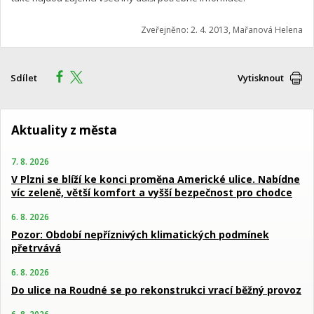
Zveřejněno: 2. 4. 2013, Mařanová Helena
Sdílet
Vytisknout
Aktuality z města
7. 8. 2026
V Plzni se blíží ke konci proměna Americké ulice. Nabídne
víc zeleně, větší komfort a vyšší bezpečnost pro chodce
6. 8. 2026
Pozor: Období nepříznivých klimatických podmínek
přetrvává
6. 8. 2026
Do ulice na Roudné se po rekonstrukci vrací běžný provoz