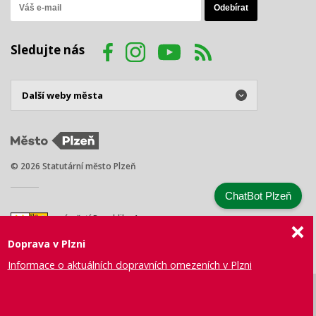
Sledujte nás
© 2026 Statutární město Plzeň
ChatBot Plzeň
náměstí Republiky 1
301 00 Plzeň
Doprava v Plzni
Tel.: +420 378 031 111
E-mail:
posta@plzen.eu
Informace o aktuálních dopravních omezeních v Plzni
Mapa
Prohlášení
Právní
Správa webu
Certifikace
stránek
o přístupnosti
ujednání
města Plzně
ISO