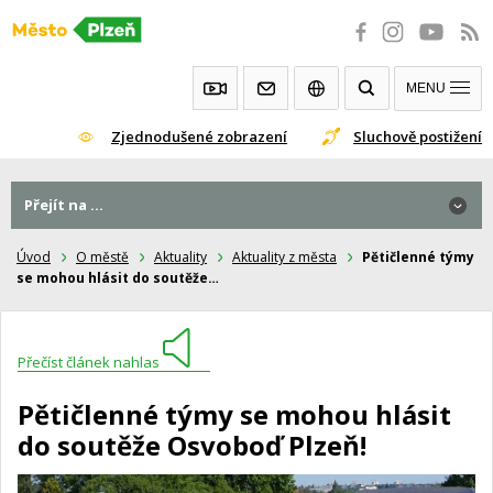
Přeskočit
na
obsah
MENU
Zjednodušené zobrazení
Sluchově postižení
Přejít na ...
Úvod
O městě
Aktuality
Aktuality z města
Pětičlenné týmy
se mohou hlásit do soutěže…
Přečíst článek nahlas
Pětičlenné týmy se mohou hlásit
do soutěže Osvoboď Plzeň!