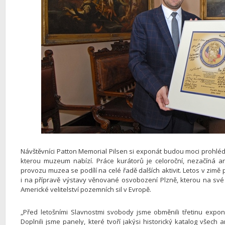
Návštěvníci Patton Memorial Pilsen si exponát budou moci prohlédn
kterou muzeum nabízí. Práce kurátorů je celoroční, nezačíná 
provozu muzea se podílí na celé řadě dalších aktivit. Letos v zimě
i na přípravě výstavy věnované osvobození Plzně, kterou na s
Americké velitelství pozemních sil v Evropě.
„Před letošními Slavnostmi svobody jsme obměnili třetinu expon
Doplnili jsme panely, které tvoří jakýsi historický katalog všech