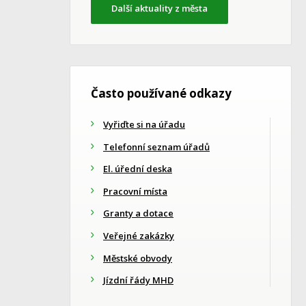
Další aktuality z města
Často používané odkazy
Vyřiďte si na úřadu
Telefonní seznam úřadů
El. úřední deska
Pracovní místa
Granty a dotace
Veřejné zakázky
Městské obvody
Jízdní řády MHD