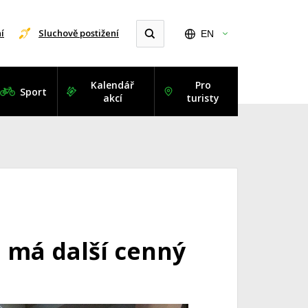
í
Sluchově postižení
EN
Kalendář
Pro
Sport
akcí
turisty
 má další cenný