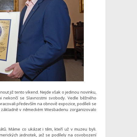
out již tento víkend. Nejde však o jedinou novinku,
ani nekončí se Slavnostmi svobody. Vedle běžného
 pracovali především na obnově expozice, podíleli se
vé základně v německém Wiesbadenu zorganizovalo
átů. Máme co ukázat i těm, kteří už v muzeu byli.
 amerických jednotek, jež se podílely na osvobození