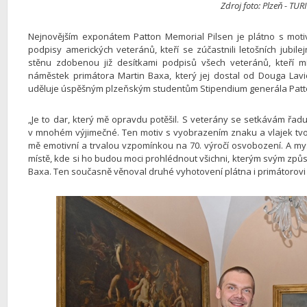
Zdroj foto: Plzeň - TU
Nejnovějším exponátem Patton Memorial Pilsen je plátno s motiv
podpisy amerických veteránů, kteří se zúčastnili letošních jubi
stěnu zdobenou již desítkami podpisů všech veteránů, kteří mí
náměstek primátora Martin Baxa, který jej dostal od Douga Lav
uděluje úspěšným plzeňským studentům Stipendium generála Patt
„Je to dar, který mě opravdu potěšil. S veterány se setkávám řadu
v mnohém výjimečné. Ten motiv s vyobrazením znaku a vlajek tvoř
mě emotivní a trvalou vzpomínkou na 70. výročí osvobození. A mysl
místě, kde si ho budou moci prohlédnout všichni, kterým svým způ
Baxa. Ten současně věnoval druhé vyhotovení plátna i primátorov