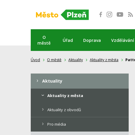
Přeskočit
na
obsah
O
Úřad
Doprava
Vzdělávání
městě
Úvod
O městě
Aktuality
Aktuality z města
Patt
Aktuality
Aktuality z města
Aktuality z obvodů
Pro média