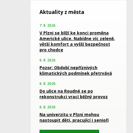
Aktuality z města
7. 8. 2026
V Plzni se blíží ke konci proměna
Americké ulice. Nabídne víc zeleně,
větší komfort a vyšší bezpečnost
pro chodce
6. 8. 2026
Pozor: Období nepříznivých
klimatických podmínek přetrvává
6. 8. 2026
Do ulice na Roudné se po
rekonstrukci vrací běžný provoz
6. 8. 2026
Na univerzitu v Plzni mohou
nastoupit děti, pracující i senioři