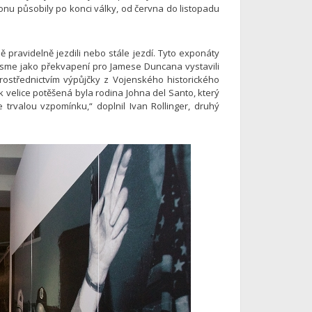
onu působily po konci války, od června do listopadu
 pravidelně jezdili nebo stále jezdí. Tyto exponáty
s jsme jako překvapení pro Jamese Duncana vystavili
rostřednictvím výpůjčky z Vojenského historického
k velice potěšená byla rodina Johna del Santo, který
trvalou vzpomínku,“ doplnil Ivan Rollinger, druhý