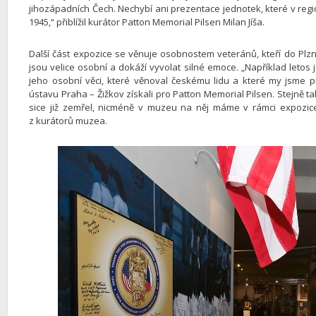
jihozápadních Čech. Nechybí ani prezentace jednotek, které v regi
1945,“ přiblížil kurátor Patton Memorial Pilsen Milan Jíša.
Další část expozice se věnuje osobnostem veteránů, kteří do Plzně
jsou velice osobní a dokáží vyvolat silné emoce. „Například leto
jeho osobní věci, které věnoval českému lidu a které my jsme p
ústavu Praha – Žižkov získali pro Patton Memorial Pilsen. Stejně ta
sice již zemřel, nicméně v muzeu na něj máme v rámci expozice 
z kurátorů muzea.