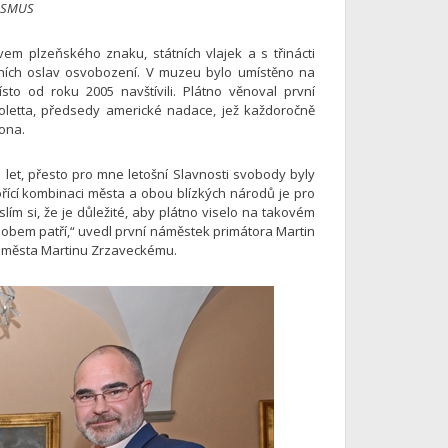
RISMUS
em plzeňského znaku, státních vlajek a s třinácti
lejních oslav osvobození. V muzeu bylo umístěno na
sto od roku 2005 navštívili. Plátno věnoval první
ioletta, předsedy americké nadace, jež každoročně
ona.
 let, přesto pro mne letošní Slavnosti svobody byly
ící kombinaci města a obou blízkých národů je pro
ím si, že je důležité, aby plátno viselo na takovém
sobem patří,“ uvedl první náměstek primátora Martin
i města Martinu Zrzaveckému.