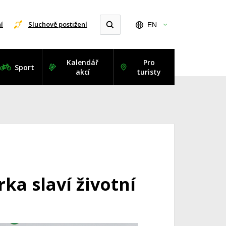
í
Sluchově postižení
EN
Kalendář
Pro
Sport
akcí
turisty
ka slaví životní