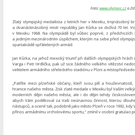
Foto:
www.olympic.cz
a Zd
Zlatý olympijský medailista z letních her v Mexiku, trojnásobný b
a dvanáctinásobný mistr republiky Jan Kůrka se dožívá 70 let. Vo
v Mexiku 1968. Na olympiádě byl vůbec poprvé, z předchozích
a jediným mezinárodním úspěchem, kterým na sebe před olympijsk
spartakiádě spřátelených armád.
Jan Kůrka, na jehož mexický triumf při dalších olympijských hrách
Varga i Petr Hrdlička, pak už sice žádného velkého vítězství nedos
velitelem armádního střeleckého stadiónu v Plzni a místopředsed
„Patříte mezi plzeňské občany, kteří svou pílí a houževnatost
hranice našeho města. Zisk zlaté medaile v Mexiku byl Vaším vel
moderních dějin našeho města, ale i do dějin tehdy českoslove
abych Vám poděkoval za Vaši neúnavnou činnost, kterou dlouhé r
nástupců, a ocenil tak, podobně jako město Plzeň v roce 1992, kdy 
přínos armádnímu vrcholovému sportu,“ zmínil v osobní gratulaci p