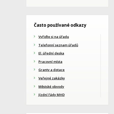
Často používané odkazy
Vyřiďte si na úřadu
Telefonní seznam úřadů
El. úřední deska
Pracovní místa
Granty a dotace
Veřejné zakázky
Městské obvody
Jízdní řády MHD