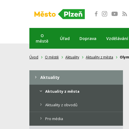
Přeskočit
na
obsah
O
Úřad
Doprava
Vzdělávání
městě
Úvod
O městě
Aktuality
Aktuality z města
Olymp
Aktuality
Aktuality z města
Aktuality z obvodů
Pro média