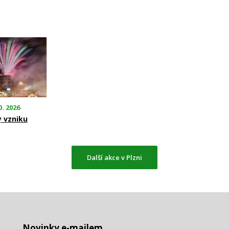
0. 2026
y vzniku
Další akce v Plzni
Novinky e-mailem