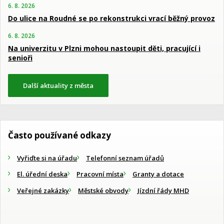
6. 8. 2026
Do ulice na Roudné se po rekonstrukci vrací běžný provoz
6. 8. 2026
Na univerzitu v Plzni mohou nastoupit děti, pracující i
senioři
Další aktuality z města
Často používané odkazy
Vyřiďte si na úřadu
Telefonní seznam úřadů
El. úřední deska
Pracovní místa
Granty a dotace
Veřejné zakázky
Městské obvody
Jízdní řády MHD