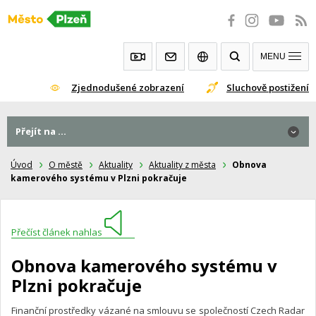
Přeskočit
na
obsah
MENU
Zjednodušené zobrazení
Sluchově postižení
Přejít na ...
Úvod
O městě
Aktuality
Aktuality z města
Obnova
kamerového systému v Plzni pokračuje
Přečíst článek nahlas
Obnova kamerového systému v
Plzni pokračuje
Finanční prostředky vázané na smlouvu se společností Czech Radar