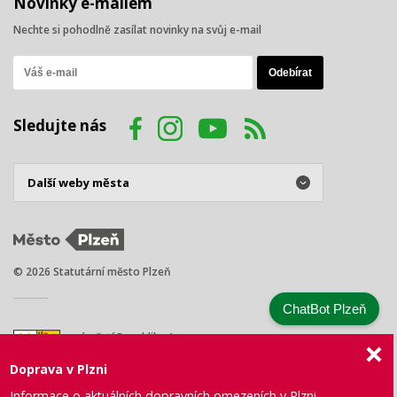
Novinky e-mailem
Nechte si pohodlně zasílat novinky na svůj e-mail
Sledujte nás
© 2026 Statutární město Plzeň
ChatBot Plzeň
náměstí Republiky 1
301 00 Plzeň
Doprava v Plzni
Tel.: +420 378 031 111
E-mail:
posta@plzen.eu
Informace o aktuálních dopravních omezeních v Plzni