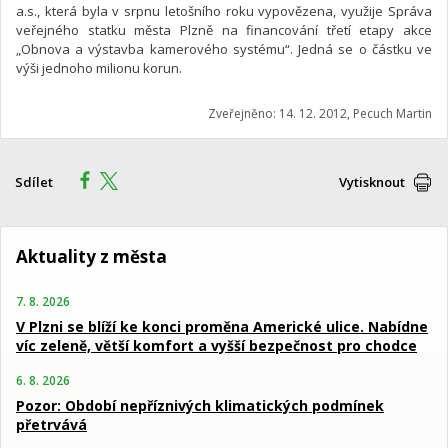
a.s., která byla v srpnu letošního roku vypovězena, využije Správa
veřejného statku města Plzně na financování třetí etapy akce
„Obnova a výstavba kamerového systému“. Jedná se o částku ve
výši jednoho milionu korun.
Zveřejněno: 14. 12. 2012, Pecuch Martin
Sdílet
Vytisknout
Aktuality z města
7. 8. 2026
V Plzni se blíží ke konci proměna Americké ulice. Nabídne
víc zeleně, větší komfort a vyšší bezpečnost pro chodce
6. 8. 2026
Pozor: Období nepříznivých klimatických podmínek
přetrvává