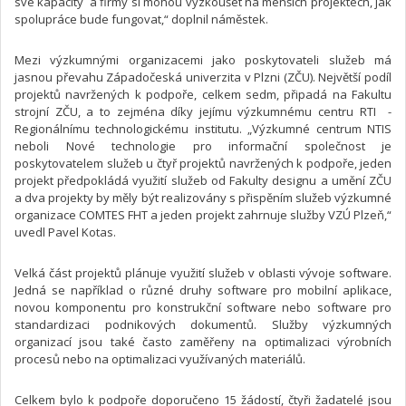
své kapacity a firmy si mohou vyzkoušet na menších projektech, jak
spolupráce bude fungovat,“ doplnil náměstek.
Mezi výzkumnými organizacemi jako poskytovateli služeb má
jasnou převahu Západočeská univerzita v Plzni (ZČU). Největší podíl
projektů navržených k podpoře, celkem sedm, připadá na Fakultu
strojní ZČU, a to zejména díky jejímu výzkumnému centru RTI -
Regionálnímu technologickému institutu. „Výzkumné centrum NTIS
neboli Nové technologie pro informační společnost je
poskytovatelem služeb u čtyř projektů navržených k podpoře, jeden
projekt předpokládá využití služeb od Fakulty designu a umění ZČU
a dva projekty by měly být realizovány s přispěním služeb výzkumné
organizace COMTES FHT a jeden projekt zahrnuje služby VZÚ Plzeň,“
uvedl Pavel Kotas.
Velká část projektů plánuje využití služeb v oblasti vývoje software.
Jedná se například o různé druhy software pro mobilní aplikace,
novou komponentu pro konstrukční software nebo software pro
standardizaci podnikových dokumentů. Služby výzkumných
organizací jsou také často zaměřeny na optimalizaci výrobních
procesů nebo na optimalizaci využívaných materiálů.
Celkem bylo k podpoře doporučeno 15 žádostí, čtyři žadatelé jsou