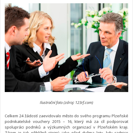
Ilustrační foto (zdroj: 123rf.com)
Celkem 24 žádostí zaevidovalo město do svého programu Plzeňské
podnikatelské vouchery 2015 – 16, který má za cíl podporovat
spolupráci podniků a výzkumných organizací v Plzeňském kraji.
Zájem je tak přibližně stejný jako před dvěma lety, kdy radnice