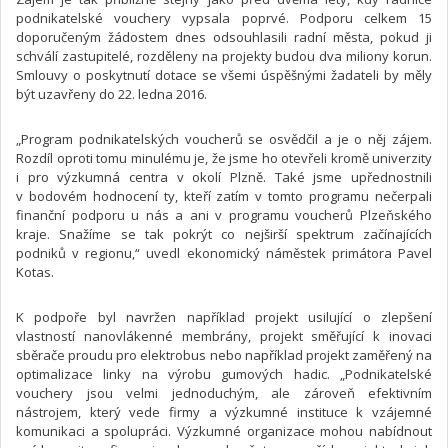
podnikatelské vouchery vypsala poprvé. Podporu celkem 15
doporučeným žádostem dnes odsouhlasili radní města, pokud ji
schválí zastupitelé, rozděleny na projekty budou dva miliony korun.
Smlouvy o poskytnutí dotace se všemi úspěšnými žadateli by měly
být uzavřeny do 22. ledna 2016.
„Program podnikatelských voucherů se osvědčil a je o něj zájem.
Rozdíl oproti tomu minulému je, že jsme ho otevřeli kromě univerzity
i pro výzkumná centra v okolí Plzně. Také jsme upřednostnili
v bodovém hodnocení ty, kteří zatím v tomto programu nečerpali
finanční podporu u nás a ani v programu voucherů Plzeňského
kraje. Snažíme se tak pokrýt co nejširší spektrum začínajících
podniků v regionu,“ uvedl ekonomický náměstek primátora Pavel
Kotas.
K podpoře byl navržen například projekt usilující o zlepšení
vlastností nanovlákenné membrány, projekt směřující k inovaci
sběrače proudu pro elektrobus nebo například projekt zaměřený na
optimalizace linky na výrobu gumových hadic. „Podnikatelské
vouchery jsou velmi jednoduchým, ale zároveň efektivním
nástrojem, který vede firmy a výzkumné instituce k vzájemné
komunikaci a spolupráci. Výzkumné organizace mohou nabídnout