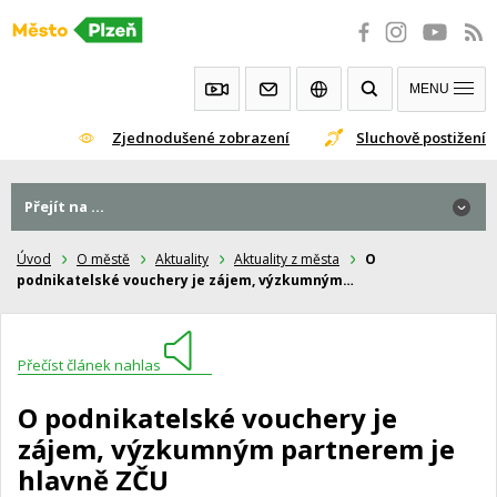
Přeskočit
na
obsah
MENU
Zjednodušené zobrazení
Sluchově postižení
Přejít na ...
Úvod
O městě
Aktuality
Aktuality z města
O
podnikatelské vouchery je zájem, výzkumným…
Přečíst článek nahlas
O podnikatelské vouchery je
zájem, výzkumným partnerem je
hlavně ZČU