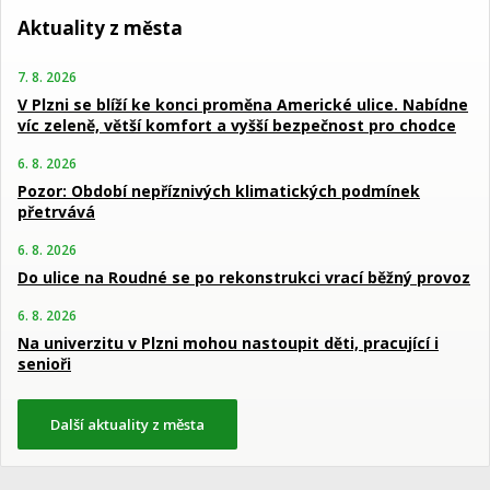
Aktuality z města
7. 8. 2026
V Plzni se blíží ke konci proměna Americké ulice. Nabídne
víc zeleně, větší komfort a vyšší bezpečnost pro chodce
6. 8. 2026
Pozor: Období nepříznivých klimatických podmínek
přetrvává
6. 8. 2026
Do ulice na Roudné se po rekonstrukci vrací běžný provoz
6. 8. 2026
Na univerzitu v Plzni mohou nastoupit děti, pracující i
senioři
Další aktuality z města