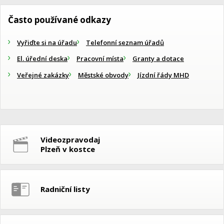
Často používané odkazy
Vyřiďte si na úřadu
Telefonní seznam úřadů
El. úřední deska
Pracovní místa
Granty a dotace
Veřejné zakázky
Městské obvody
Jízdní řády MHD
Videozpravodaj
Plzeň v kostce
Radniční listy