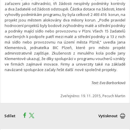
zařazeni jako náhradníci, tři žádosti nesplnily podmínky kontroly
a dva žadatelé od žádosti odstoupili. Částka dotace na žádosti, které
vyhověly podmínkám programu, by byla celkově 2 493 416 korun, na
projekt jsou městem alokovány dva miliony korun. „Podle pravidel
hodnocení projektů byly bodově zvýhodněny malé a střední podniky
a podniky mající sídlo nebo provozovnu v Plzni. Všech 15 žadatelů
navržených k podpoře patří mezi malé a střední podniky a 13 z nich
má sídlo nebo provozovnu na území města Plzně,“ uvedla Jana
Klementová, jednatelka BIC Plzeň, které pro město projekt
administrativně zajišťuje. Zkušenosti z minulého kola podle Jany
Klementové ukazují, že díky spolupráci v programu voucherů vznikly
ve firmách zajímavé inovace. Firmy a univerzity také na základě
navázané spolupráce začaly řešit další nové společné projekty.
Text: Eva Barborková
Zveřejněno: 19. 11. 2015, Pecuch Martin
Sdílet
Vytisknout