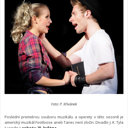
Foto: P. Křivánek
Poslední premiérou souboru muzikálu a operety v této sezoně je
americký muzikál Footloose aneb Tanec není zločin. Divadlo J. K. Tyla
ji uvede v
sobotu 25. května
.