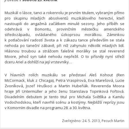
Muzikál o lásce, tanci a rokenrolu je prvním titulem, vybraným přímo
pro skupinu mladých absolventů muzikálového herectví, kteří
nastoupili do angažmá začátkem minulé sezony. Jeho příběh se
odehrává v Bomontu, provinčním městečku amerického
středozápadu, ovládaného úzkoprsou morálkou. Záminkou
k potlačování radostí života a k zákazu tance především se stala
nehoda po taneční zábavě, při níž zahynulo několik mladých lidí.
Hlásnou troubou a strážcem falešné morálky se stal reverend
Moore, jehož syn také nehodu nepřežil. O to přísněji nyní střeží
dceru Ariel a dohlíží na její vrstevníky…
V hlavních rolích muzikálu se představí Aleš Kohout (Ren
McCormack, kluk z Chicaga), Petra Vraspírová, Eva Marešová, Lucie
Zvoníková, Jozef Hruškoci a Martin Hubeňák. Reverenda Moora
hraje Jiří Untermüller a jeho ženu Stanislava Topinková Fořtová.
Divadelním debutem je tento titul pro Michala Světlíka a Kamilu
Vodochodskou, kteří navrhli scénu a kostýmy. Nejbližší reprízy jsou
v Komorním divadle na programu 28. a 30. května.
Zveřejněno: 24. 5. 2013, Pecuch Martin