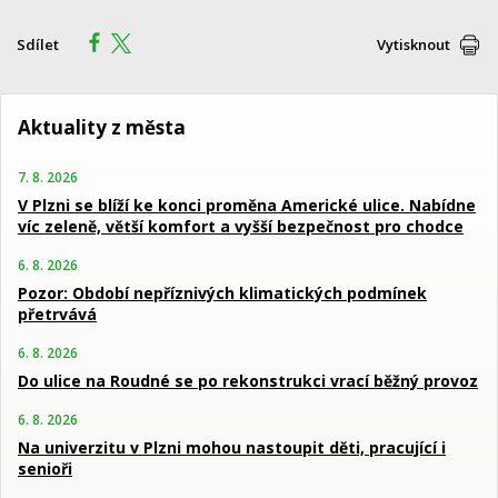
Sdílet
Vytisknout
Aktuality z města
7. 8. 2026
V Plzni se blíží ke konci proměna Americké ulice. Nabídne
víc zeleně, větší komfort a vyšší bezpečnost pro chodce
6. 8. 2026
Pozor: Období nepříznivých klimatických podmínek
přetrvává
6. 8. 2026
Do ulice na Roudné se po rekonstrukci vrací běžný provoz
6. 8. 2026
Na univerzitu v Plzni mohou nastoupit děti, pracující i
senioři