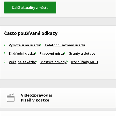
Další aktuality z města
Často používané odkazy
Vyřiďte si na úřadu
Telefonní seznam úřadů
El. úřední deska
Pracovní místa
Granty a dotace
Veřejné zakázky
Městské obvody
Jízdní řády MHD
Videozpravodaj
Plzeň v kostce