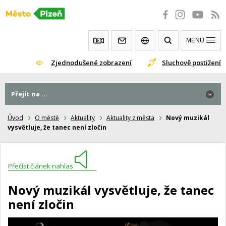
Přeskočit
na
obsah
MENU
Zjednodušené zobrazení
Sluchově postižení
Přejít na ...
Úvod
O městě
Aktuality
Aktuality z města
Nový muzikál
vysvětluje, že tanec není zločin
Přečíst článek nahlas
Nový muzikál vysvětluje, že tanec
není zločin