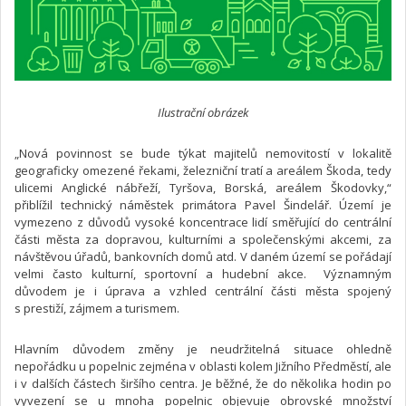
Ilustrační obrázek
„Nová povinnost se bude týkat majitelů nemovitostí v lokalitě
geograficky omezené řekami, železniční tratí a areálem Škoda, tedy
ulicemi Anglické nábřeží, Tyršova, Borská, areálem Škodovky,“
přiblížil technický náměstek primátora Pavel Šindelář. Území je
vymezeno z důvodů vysoké koncentrace lidí směřující do centrální
části města za dopravou, kulturními a společenskými akcemi, za
návštěvou úřadů, bankovních domů atd. V daném území se pořádají
velmi často kulturní, sportovní a hudební akce. Významným
důvodem je i úprava a vzhled centrální části města spojený
s prestiží, zájmem a turismem.
Hlavním důvodem změny je neudržitelná situace ohledně
nepořádku u popelnic zejména v oblasti kolem Jižního Předměstí, ale
i v dalších částech širšího centra. Je běžné, že do několika hodin po
vyvezení se u mnoha popelnic objevuje obrovské množství