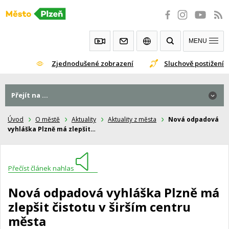
Přeskočit
na
obsah
MENU
Zjednodušené zobrazení
Sluchově postižení
Přejít na ...
Úvod
O městě
Aktuality
Aktuality z města
Nová odpadová
vyhláška Plzně má zlepšit…
Přečíst článek nahlas
Nová odpadová vyhláška Plzně má
zlepšit čistotu v širším centru
města