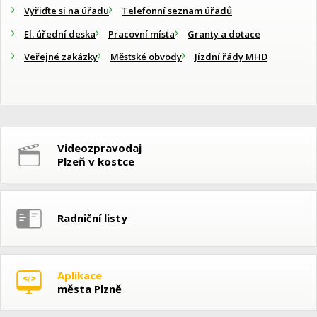
Vyřiďte si na úřadu
Telefonní seznam úřadů
El. úřední deska
Pracovní místa
Granty a dotace
Veřejné zakázky
Městské obvody
Jízdní řády MHD
Videozpravodaj
Plzeň v kostce
Radniční listy
Aplikace
města Plzně