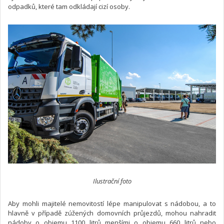
odpadků, které tam odkládají cizí osoby.
Ilustrační foto
Aby mohli majitelé nemovitostí lépe manipulovat s nádobou, a to
hlavně v případě zúžených domovních průjezdů, mohou nahradit
nádoby o objemu 1100 litrů menšími o objemu 660 litrů nebo