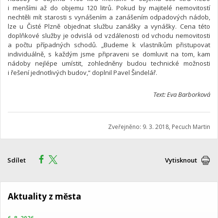
i menšími až do objemu 120 litrů. Pokud by majitelé nemovitostí
nechtěli mít starosti s vynášením a zanášením odpadových nádob,
lze u Čisté Plzně objednat službu zanášky a vynášky. Cena této
doplňkové služby je odvislá od vzdálenosti od vchodu nemovitosti
a počtu případných schodů. „Budeme k vlastníkům přistupovat
individuálně, s každým jsme připraveni se domluvit na tom, kam
nádoby nejlépe umístit, zohledněny budou technické možnosti
i řešení jednotlivých budov,“ doplnil Pavel Šindelář.
Text: Eva Barborková
Zveřejněno: 9. 3. 2018, Pecuch Martin
Sdílet
Vytisknout
Aktuality z města