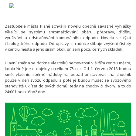
Zastupitelé města Plzně schválili novelu obecně závazné vyhlášky
týkající se systému shromažďování, sběru, přepravy, třídění,
využívání a odstraňování komunálního odpadu. Novela se týká
i biologického odpadu. Od úpravy si radnice slibuje zvýšení čistoty
v centru města a jeho širším okolí, snížení počtu černých skládek.
Hlavní změna se dotkne vlastníků nemovitostí v širším centru města,
konkrétně jde o objekty u celkem 75 ulic. Od 1. června 2018 budou
smět vlastníci sběrné nádoby na odpad přistavovat na chodník
pouze v den svozu odpadu a poté je budou muset ze svozového
stanoviště uklízet do svých domů, tedy na chodby či dvory, a to do
24:00 hodin téhož dne.