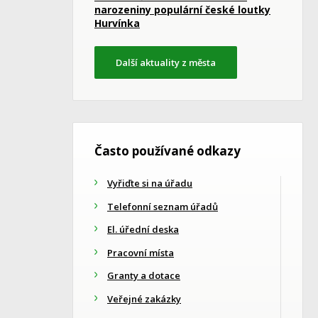
narozeniny populární české loutky
Hurvínka
Další aktuality z města
Často používané odkazy
Vyřiďte si na úřadu
Telefonní seznam úřadů
El. úřední deska
Pracovní místa
Granty a dotace
Veřejné zakázky