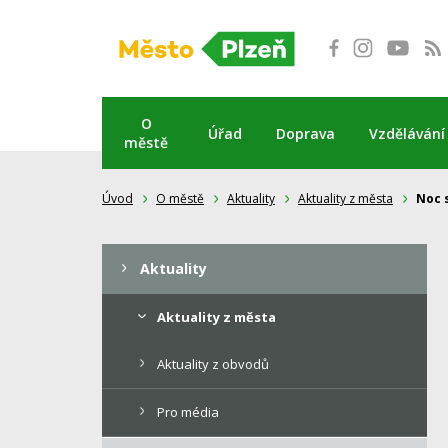
Přeskočit
na
obsah
O
Úřad
Doprava
Vzdělávání
městě
Úvod
O městě
Aktuality
Aktuality z města
Noc 
Aktuality
Aktuality z města
Aktuality z obvodů
Pro média