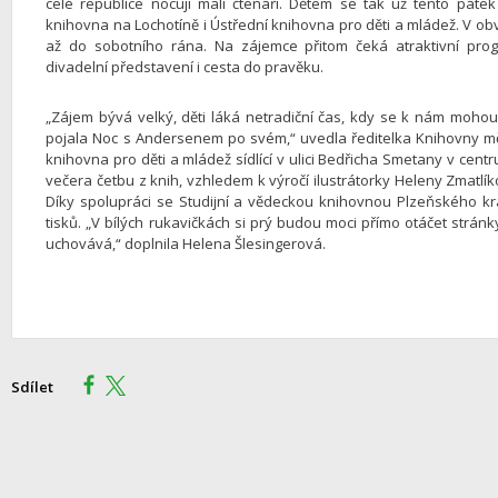
celé republice nocují malí čtenáři. Dětem se tak už tento pát
knihovna na Lochotíně i Ústřední knihovna pro děti a mládež. V
až do sobotního rána. Na zájemce přitom čeká atraktivní prog
divadelní představení i cesta do pravěku.
„Zájem bývá velký, děti láká netradiční čas, kdy se k nám mohou
pojala Noc s Andersenem po svém,“ uvedla ředitelka Knihovny mě
knihovna pro děti a mládež sídlící v ulici Bedřicha Smetany v c
večera četbu z knih, vzhledem k výročí ilustrátorky Heleny Zmatlíko
Díky spolupráci se Studijní a vědeckou knihovnou Plzeňského kr
tisků. „V bílých rukavičkách si prý budou moci přímo otáčet strá
uchovává,“ doplnila Helena Šlesingerová.
Sdílet