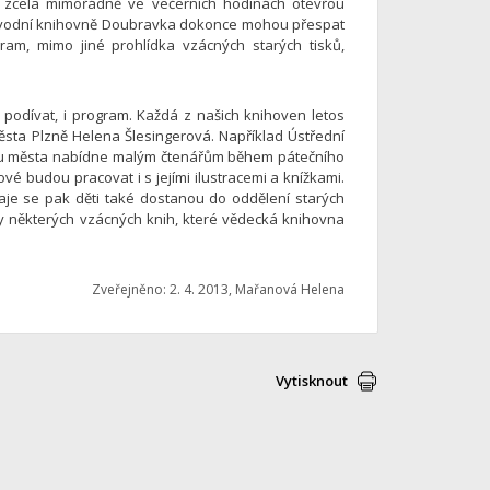
ek zcela mimořádně ve večerních hodinách otevřou
 obvodní knihovně Doubravka dokonce mohou přespat
ram, mimo jiné prohlídka vzácných starých tisků,
 podívat, i program. Každá z našich knihoven letos
sta Plzně Helena Šlesingerová. Například Ústřední
entru města nabídne malým čtenářům během pátečního
vé budou pracovat i s jejími ilustracemi a knížkami.
aje se pak děti také dostanou do oddělení starých
nky některých vzácných knih, které vědecká knihovna
Zveřejněno: 2. 4. 2013, Mařanová Helena
Vytisknout