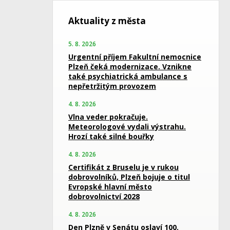
Aktuality z města
5. 8. 2026
Urgentní příjem Fakultní nemocnice
Plzeň čeká modernizace. Vznikne
také psychiatrická ambulance s
nepřetržitým provozem
4. 8. 2026
Vlna veder pokračuje.
Meteorologové vydali výstrahu.
Hrozí také silné bouřky
4. 8. 2026
Certifikát z Bruselu je v rukou
dobrovolníků, Plzeň bojuje o titul
Evropské hlavní město
dobrovolnictví 2028
4. 8. 2026
Den Plzně v Senátu oslaví 100.