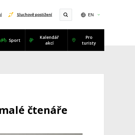
í
Sluchově postižení
EN
Kalendář
Pro
Sport
akcí
turisty
malé čtenáře