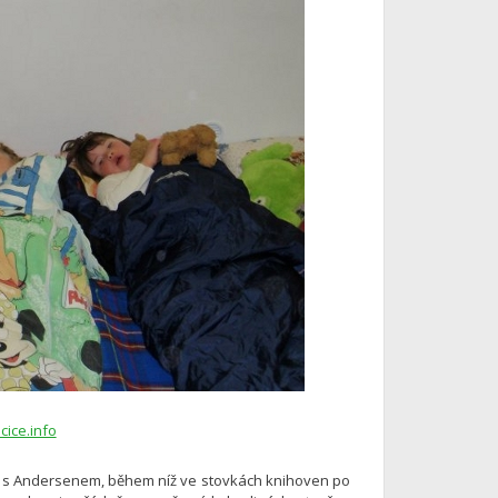
ice.info
oc s Andersenem, během níž ve stovkách knihoven po