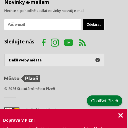
Novinky e-mailem
Nechte si pohodlně zasílat novinky na svůj e-mail
Sledujte nás
© 2026 Statutární město Plzeň
ChatBot Plzeň
náměstí Republiky 1
301 00 Plzeň
Doprava v Plzni
Tel.: +420 378 031 111
E-mail:
posta@plzen.eu