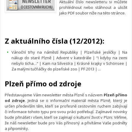
Aktuální číslo newsletteru si můžete
prohlédnout nebo stáhnout a uložit
jako PDF soubor níže na této stránce.
Z aktuálního čísla (12/2012):
Vánoční trhy na náměstí Republiky | Plzeňské jesličky | Na
nákup do staré Plzně | Advent v katedrále | “I kdyby na zemi
nebylo ticha…“ | Kam na Silvestra | Krásné krajky v Schönsee |
Za malými tučňáčky do plzeňské zoo | PF 2013 | ...
Plzeň přímo od zdroje
Představujeme Vám newsletter města Plzně s názvem
Plzeň přímo
od zdroje
. Jedná se o informační materiál města Plzně, který je
určen především těm, kteří se profesně cestovním ruchem zabývají
či informace tohoto typu pro svou práci potřebují. Zajímavé novinky
bude přinášet i všem, kteří se zajímají o kulturní život v Plzni. Věříme,
že náš newsletter bude pro Vás přínosný a přivítáme Vaše podněty
a připomínky.