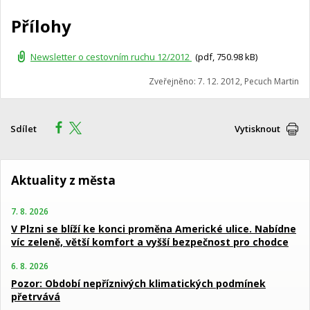
Přílohy
Newsletter o cestovním ruchu 12/2012
(pdf, 750.98 kB)
Zveřejněno: 7. 12. 2012, Pecuch Martin
Sdílet
Vytisknout
Aktuality z města
7. 8. 2026
V Plzni se blíží ke konci proměna Americké ulice. Nabídne
víc zeleně, větší komfort a vyšší bezpečnost pro chodce
6. 8. 2026
Pozor: Období nepříznivých klimatických podmínek
přetrvává