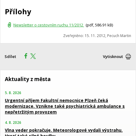
Přílohy
Newsletter o cestovním ruchu 11/2012
(pdf, 586.91 kB)
Zveřejněno: 15. 11. 2012, Pecuch Martin
Sdílet
Vytisknout
Aktuality z města
5. 8. 2026
Urgentní příjem Fakultní nemocnice Plzeň čeká
modernizace. Vznikne také psychiatrická ambulance s
nepřetržitým provozem
4. 8. 2026
Vlna veder pokračuje. Meteorologové vydali výstrahu.
Hrozí také silné bouřky