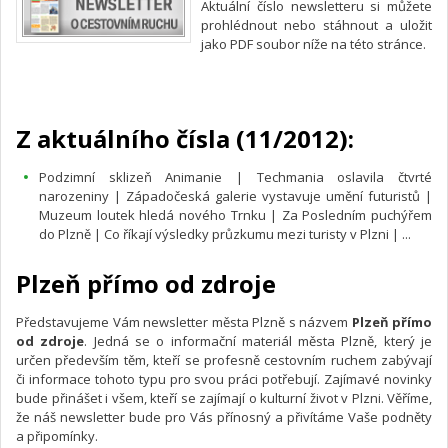
Aktuální číslo newsletteru si můžete
prohlédnout nebo stáhnout a uložit
jako PDF soubor níže na této stránce.
Z aktuálního čísla (11/2012):
Podzimní sklizeň Animanie | Techmania oslavila čtvrté
narozeniny | Západočeská galerie vystavuje umění futuristů |
Muzeum loutek hledá nového Trnku | Za Posledním puchýřem
do Plzně | Co říkají výsledky průzkumu mezi turisty v Plzni | ...
Plzeň přímo od zdroje
Představujeme Vám newsletter města Plzně s názvem
Plzeň přímo
od zdroje
. Jedná se o informační materiál města Plzně, který je
určen především těm, kteří se profesně cestovním ruchem zabývají
či informace tohoto typu pro svou práci potřebují. Zajímavé novinky
bude přinášet i všem, kteří se zajímají o kulturní život v Plzni. Věříme,
že náš newsletter bude pro Vás přínosný a přivítáme Vaše podněty
a připomínky.