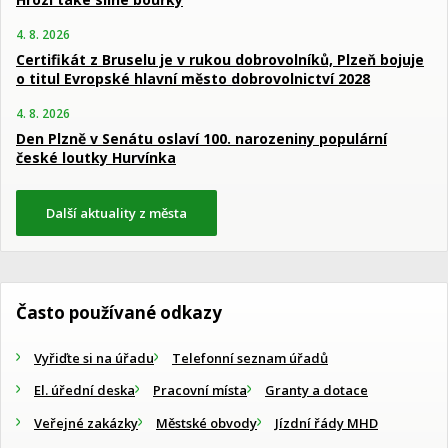
4. 8. 2026
Certifikát z Bruselu je v rukou dobrovolníků, Plzeň bojuje
o titul Evropské hlavní město dobrovolnictví 2028
4. 8. 2026
Den Plzně v Senátu oslaví 100. narozeniny populární
české loutky Hurvínka
Další aktuality z města
Často používané odkazy
Vyřiďte si na úřadu
Telefonní seznam úřadů
El. úřední deska
Pracovní místa
Granty a dotace
Veřejné zakázky
Městské obvody
Jízdní řády MHD