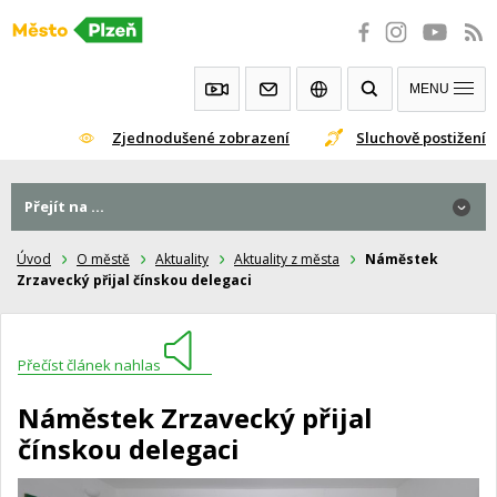
Přeskočit
na
obsah
MENU
Zjednodušené zobrazení
Sluchově postižení
Přejít na ...
Úvod
O městě
Aktuality
Aktuality z města
Náměstek
Zrzavecký přijal čínskou delegaci
Přečíst článek nahlas
Náměstek Zrzavecký přijal
čínskou delegaci