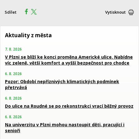
Sdílet
Vytisknout
Aktuality z města
7. 8. 2026
V Plzni se blíží ke konci proměna Americké ulice. Nabídne
víc zeleně, větší komfort a vyšší bezpečnost pro chodce
6. 8. 2026
Pozor: Období nepříznivých klimatických podmínek
přetrvává
6. 8. 2026
Do ulice na Roudné se po rekonstrukci vrací běžný provoz
6. 8. 2026
Na univerzitu v Plzni mohou nastoupit děti, pracující i
senioři