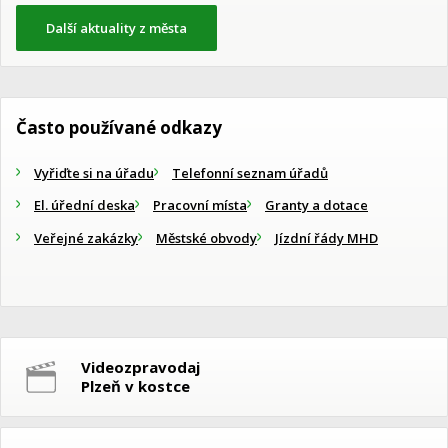
Další aktuality z města
Často používané odkazy
Vyřiďte si na úřadu
Telefonní seznam úřadů
El. úřední deska
Pracovní místa
Granty a dotace
Veřejné zakázky
Městské obvody
Jízdní řády MHD
Videozpravodaj
Plzeň v kostce