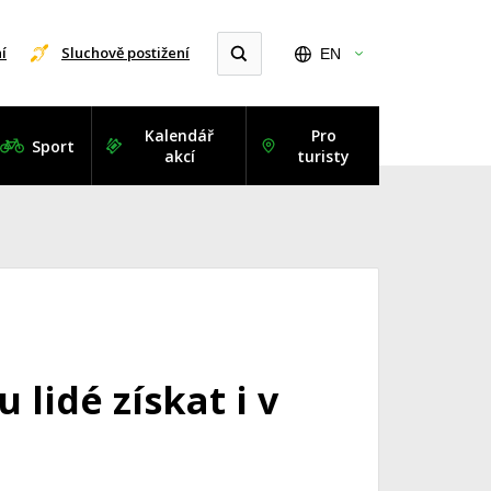
í
Sluchově postižení
EN
Kalendář
Pro
Sport
akcí
turisty
lidé získat i v