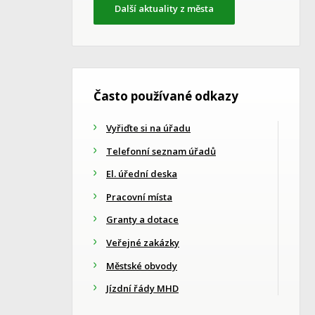
Další aktuality z města
Často používané odkazy
Vyřiďte si na úřadu
Telefonní seznam úřadů
El. úřední deska
Pracovní místa
Granty a dotace
Veřejné zakázky
Městské obvody
Jízdní řády MHD