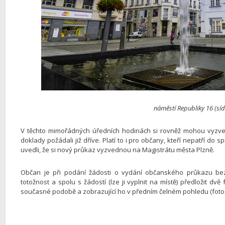
náměstí Republiky 16 (síd
V těchto mimořádných úředních hodinách si rovněž mohou vyzvedno
doklady požádali již dříve. Platí to i pro občany, kteří nepatří do
uvedli, že si nový průkaz vyzvednou na Magistrátu města Plzně.
Občan je při podání žádosti o vydání občanského průkazu bez
totožnost a spolu s žádostí (lze ji vyplnit na místě) předložit dv
současné podobě a zobrazující ho v předním čelném pohledu (fotogr