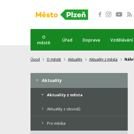
Přeskočit
na
obsah
O
Úřad
Doprava
Vzdělávání
městě
Úvod
O městě
Aktuality
Aktuality z města
Náhr
Aktuality
Aktuality z města
Aktuality z obvodů
Pro média