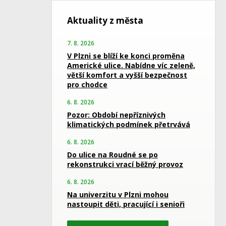
Aktuality z města
7. 8. 2026
V Plzni se blíží ke konci proměna
Americké ulice. Nabídne víc zeleně,
větší komfort a vyšší bezpečnost
pro chodce
6. 8. 2026
Pozor: Období nepříznivých
klimatických podmínek přetrvává
6. 8. 2026
Do ulice na Roudné se po
rekonstrukci vrací běžný provoz
6. 8. 2026
Na univerzitu v Plzni mohou
nastoupit děti, pracující i senioři