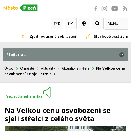
Přeskočit
na
obsah
MENU
Zjednodušené zobrazení
Sluchově postižení
Přejít na ...
Úvod
O městě
Aktuality
Aktuality z města
Na Velkou cenu
osvobození se sjeli střelci z…
Přečíst článek nahlas
Na Velkou cenu osvobození se
sjeli střelci z celého světa