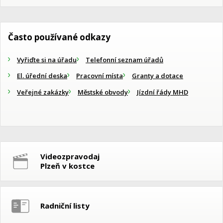
Často používané odkazy
Vyřiďte si na úřadu
Telefonní seznam úřadů
El. úřední deska
Pracovní místa
Granty a dotace
Veřejné zakázky
Městské obvody
Jízdní řády MHD
Videozpravodaj
Plzeň v kostce
Radniční listy