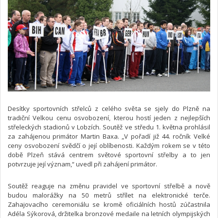
Desítky sportovních střelců z celého světa se sjely do Plzně na
tradiční Velkou cenu osvobození, kterou hostí jeden z nejlepších
střeleckých stadionů v Lobzích. Soutěž ve středu 1. května prohlásil
za zahájenou primátor Martin Baxa. „V pořadí již 44. ročník Velké
ceny osvobození svědčí o její oblíbenosti. Každým rokem se v této
době Plzeň stává centrem světové sportovní střelby a to jen
potvrzuje její význam,“ uvedl při zahájení primátor.
Soutěž reaguje na změnu pravidel ve sportovní střelbě a nově
budou malorážky na 50 metrů střílet na elektronické terče.
Zahajovacího ceremoniálu se kromě oficiálních hostů zúčastnila
Adéla Sýkorová, držitelka bronzové medaile na letních olympijských