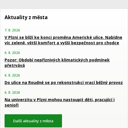
Aktuality z města
7. 8. 2026
V Plzni se blíží ke konci proměna Americké ulice. Nabídne
víc zeleně, větší komfort a vyšší bezpečnost pro chodce
6. 8. 2026
Pozor: Období nepříznivých klimatických podmínek
přetrvává
6. 8. 2026
Do ulice na Roudné se po rekonstrukci vrací běžný provoz
6. 8. 2026
Na univerzitu v Plzni mohou nastoupit děti, pracující i
senioři
Další aktuality z města