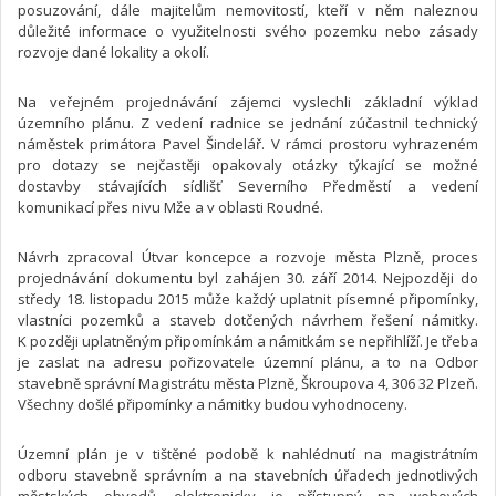
posuzování, dále majitelům nemovitostí, kteří v něm naleznou
důležité informace o využitelnosti svého pozemku nebo zásady
rozvoje dané lokality a okolí.
Na veřejném projednávání zájemci vyslechli základní výklad
územního plánu. Z vedení radnice se jednání zúčastnil technický
náměstek primátora Pavel Šindelář. V rámci prostoru vyhrazeném
pro dotazy se nejčastěji opakovaly otázky týkající se možné
dostavby stávajících sídlišť Severního Předměstí a vedení
komunikací přes nivu Mže a v oblasti Roudné.
Návrh zpracoval Útvar koncepce a rozvoje města Plzně, proces
projednávání dokumentu byl zahájen 30. září 2014. Nejpozději do
středy 18. listopadu 2015 může každý uplatnit písemné připomínky,
vlastníci pozemků a staveb dotčených návrhem řešení námitky.
K později uplatněným připomínkám a námitkám se nepřihlíží. Je třeba
je zaslat na adresu pořizovatele územní plánu, a to na Odbor
stavebně správní Magistrátu města Plzně, Škroupova 4, 306 32 Plzeň.
Všechny došlé připomínky a námitky budou vyhodnoceny.
Územní plán je v tištěné podobě k nahlédnutí na magistrátním
odboru stavebně správním a na stavebních úřadech jednotlivých