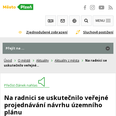
Přeskočit
na
obsah
MENU
Zjednodušené zobrazení
Sluchově postižení
Přejít na ...
Úvod
O městě
Aktuality
Aktuality z města
Na radnici se
uskutečnilo veřejné…
Přečíst článek nahlas
Na radnici se uskutečnilo veřejné
projednávání návrhu územního
plánu