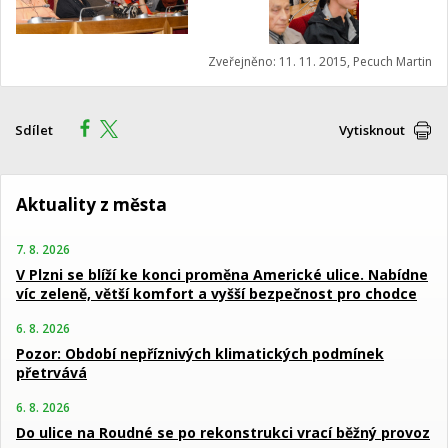
Zveřejněno: 11. 11. 2015, Pecuch Martin
Sdílet
Vytisknout
Aktuality z města
7. 8. 2026
V Plzni se blíží ke konci proměna Americké ulice. Nabídne
víc zeleně, větší komfort a vyšší bezpečnost pro chodce
6. 8. 2026
Pozor: Období nepříznivých klimatických podmínek
přetrvává
6. 8. 2026
Do ulice na Roudné se po rekonstrukci vrací běžný provoz