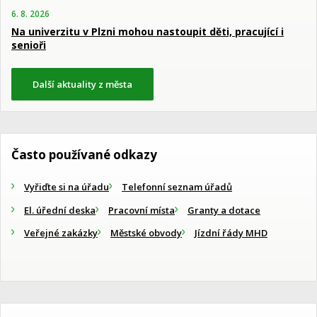
6. 8. 2026
Na univerzitu v Plzni mohou nastoupit děti, pracující i
senioři
Další aktuality z města
Často používané odkazy
Vyřiďte si na úřadu
Telefonní seznam úřadů
El. úřední deska
Pracovní místa
Granty a dotace
Veřejné zakázky
Městské obvody
Jízdní řády MHD