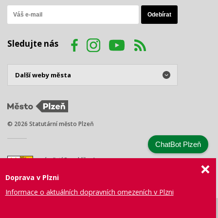
Sledujte nás
© 2026 Statutární město Plzeň
ChatBot Plzeň
náměstí Republiky 1
301 00 Plzeň
Doprava v Plzni
Tel.: +420 378 031 111
E-mail:
posta@plzen.eu
Informace o aktuálních dopravních omezeních v Plzni
Mapa
Prohlášení
Právní
Správa webu
Certifikace