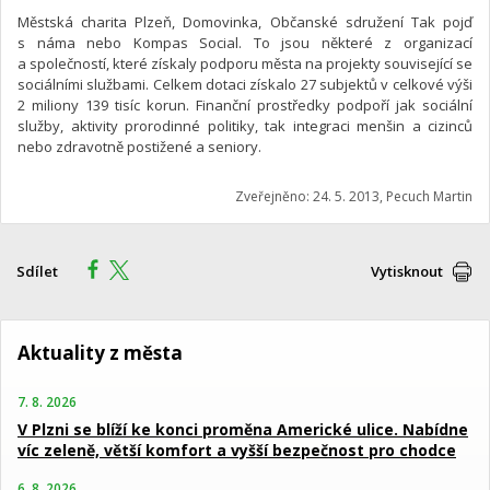
Městská charita Plzeň, Domovinka, Občanské sdružení Tak pojď
s náma nebo Kompas Social. To jsou některé z organizací
a společností, které získaly podporu města na projekty související se
sociálními službami. Celkem dotaci získalo 27 subjektů v celkové výši
2 miliony 139 tisíc korun. Finanční prostředky podpoří jak sociální
služby, aktivity prorodinné politiky, tak integraci menšin a cizinců
nebo zdravotně postižené a seniory.
Zveřejněno: 24. 5. 2013, Pecuch Martin
Sdílet
Vytisknout
Aktuality z města
7. 8. 2026
V Plzni se blíží ke konci proměna Americké ulice. Nabídne
víc zeleně, větší komfort a vyšší bezpečnost pro chodce
6. 8. 2026