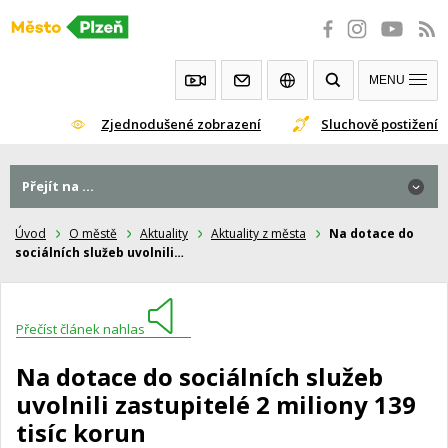
Přeskočit
na
obsah
MENU
Zjednodušené zobrazení
Sluchově postižení
Přejít na ...
Úvod
O městě
Aktuality
Aktuality z města
Na dotace do
sociálních služeb uvolnili…
Přečíst článek nahlas
Na dotace do sociálních služeb
uvolnili zastupitelé 2 miliony 139
tisíc korun