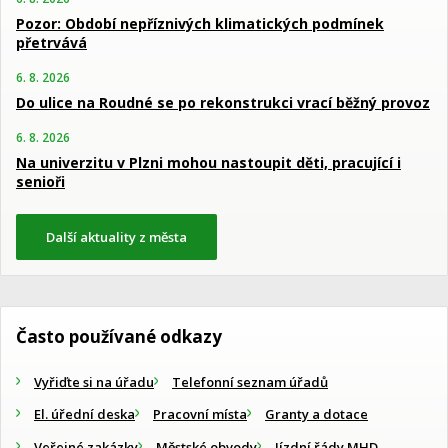
Pozor: Období nepříznivých klimatických podmínek
přetrvává
6. 8. 2026
Do ulice na Roudné se po rekonstrukci vrací běžný provoz
6. 8. 2026
Na univerzitu v Plzni mohou nastoupit děti, pracující i
senioři
Další aktuality z města
Často používané odkazy
Vyřiďte si na úřadu
Telefonní seznam úřadů
El. úřední deska
Pracovní místa
Granty a dotace
Veřejné zakázky
Městské obvody
Jízdní řády MHD