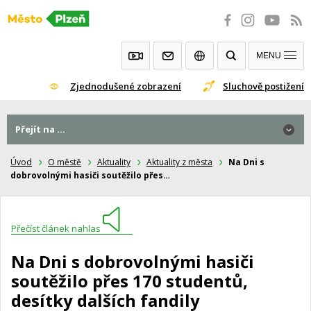
Přeskočit
na
obsah
MENU
Zjednodušené zobrazení
Sluchově postižení
Přejít na ...
Úvod
O městě
Aktuality
Aktuality z města
Na Dni s
dobrovolnými hasiči soutěžilo přes…
Přečíst článek nahlas
Na Dni s dobrovolnými hasiči
soutěžilo přes 170 studentů,
desítky dalších fandily