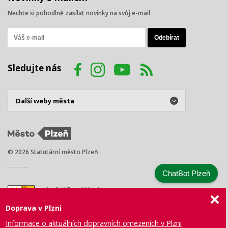
Nechte si pohodlně zasílat novinky na svůj e-mail
Sledujte nás
© 2026 Statutární město Plzeň
ChatBot Plzeň
náměstí Republiky 1
301 00 Plzeň
Doprava v Plzni
Tel.: +420 378 031 111
E-mail:
posta@plzen.eu
Informace o aktuálních dopravních omezeních v Plzni