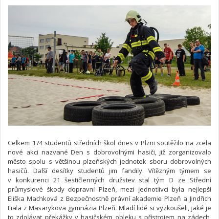
Celkem 174 studentů středních škol dnes v Plzni soutěžilo na zcela
nové akci nazvané Den s dobrovolnými hasiči, již zorganizovalo
město spolu s většinou plzeňských jednotek sboru dobrovolných
hasičů. Další desítky studentů jim fandily. Vítězným týmem se
v konkurenci 21 šestičlenných družstev stal tým D ze Střední
průmyslové škody dopravní Plzeň, mezi jednotlivci byla nejlepší
Eliška Machková z Bezpečnostně právní akademie Plzeň a Jindřich
Fiala z Masarykova gymnázia Plzeň. Mladí lidé si vyzkoušeli, jaké je
to zdolávat překážky v hasičském obleku s přístrojem na zádech,