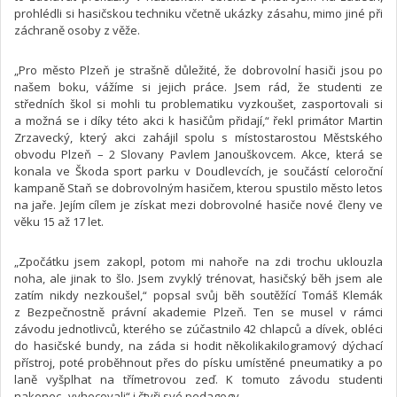
prohlédli si hasičskou techniku včetně ukázky zásahu, mimo jiné při
záchraně osoby z věže.
„Pro město Plzeň je strašně důležité, že dobrovolní hasiči jsou po
našem boku, vážíme si jejich práce. Jsem rád, že studenti ze
středních škol si mohli tu problematiku vyzkoušet, zasportovali si
a možná se i díky této akci k hasičům přidají,“ řekl primátor Martin
Zrzavecký, který akci zahájil spolu s místostarostou Městského
obvodu Plzeň – 2 Slovany Pavlem Janouškovcem. Akce, která se
konala ve Škoda sport parku v Doudlevcích, je součástí celoroční
kampaně Staň se dobrovolným hasičem, kterou spustilo město letos
na jaře. Jejím cílem je získat mezi dobrovolné hasiče nové členy ve
věku 15 až 17 let.
„Zpočátku jsem zakopl, potom mi nahoře na zdi trochu uklouzla
noha, ale jinak to šlo. Jsem zvyklý trénovat, hasičský běh jsem ale
zatím nikdy nezkoušel,“ popsal svůj běh soutěžící Tomáš Klemák
z Bezpečnostně právní akademie Plzeň. Ten se musel v rámci
závodu jednotlivců, kterého se zúčastnilo 42 chlapců a dívek, obléci
do hasičské bundy, na záda si hodit několikakilogramový dýchací
přístroj, poté proběhnout přes do písku umístěné pneumatiky a po
laně vyšplhat na třímetrovou zeď. K tomuto závodu studenti
nakonec „vyhecovali“ i čtyři své pedagogy.