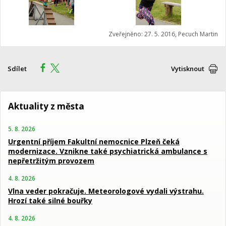
Zveřejněno: 27. 5. 2016, Pecuch Martin
Sdílet
Vytisknout
Aktuality z města
5. 8. 2026
Urgentní příjem Fakultní nemocnice Plzeň čeká
modernizace. Vznikne také psychiatrická ambulance s
nepřetržitým provozem
4. 8. 2026
Vlna veder pokračuje. Meteorologové vydali výstrahu.
Hrozí také silné bouřky
4. 8. 2026