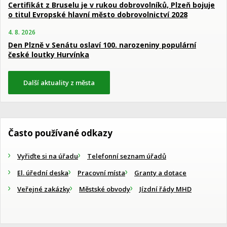
Certifikát z Bruselu je v rukou dobrovolníků, Plzeň bojuje
o titul Evropské hlavní město dobrovolnictví 2028
4. 8. 2026
Den Plzně v Senátu oslaví 100. narozeniny populární
české loutky Hurvínka
Další aktuality z města
Často používané odkazy
Vyřiďte si na úřadu
Telefonní seznam úřadů
El. úřední deska
Pracovní místa
Granty a dotace
Veřejné zakázky
Městské obvody
Jízdní řády MHD