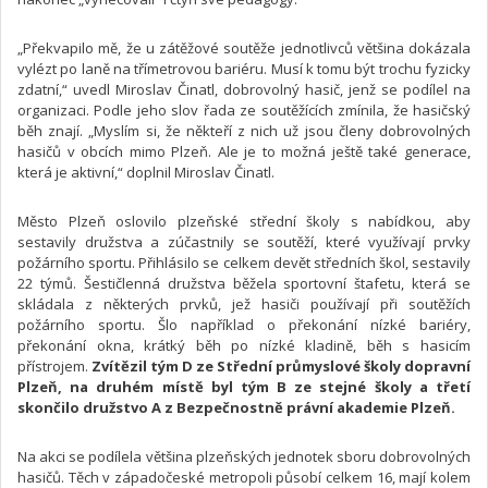
„Překvapilo mě, že u zátěžové soutěže jednotlivců většina dokázala
vylézt po laně na třímetrovou bariéru. Musí k tomu být trochu fyzicky
zdatní,“ uvedl Miroslav Činatl, dobrovolný hasič, jenž se podílel na
organizaci. Podle jeho slov řada ze soutěžících zmínila, že hasičský
běh znají. „Myslím si, že někteří z nich už jsou členy dobrovolných
hasičů v obcích mimo Plzeň. Ale je to možná ještě také generace,
která je aktivní,“ doplnil Miroslav Činatl.
Město Plzeň oslovilo plzeňské střední školy s nabídkou, aby
sestavily družstva a zúčastnily se soutěží, které využívají prvky
požárního sportu. Přihlásilo se celkem devět středních škol, sestavily
22 týmů. Šestičlenná družstva běžela sportovní štafetu, která se
skládala z některých prvků, jež hasiči používají při soutěžích
požárního sportu. Šlo například o překonání nízké bariéry,
překonání okna, krátký běh po nízké kladině, běh s hasicím
přístrojem.
Zvítězil tým D ze Střední průmyslové školy dopravní
Plzeň, na druhém místě byl tým B ze stejné školy a třetí
skončilo družstvo A z Bezpečnostně právní akademie Plzeň.
Na akci se podílela většina plzeňských jednotek sboru dobrovolných
hasičů. Těch v západočeské metropoli působí celkem 16, mají kolem