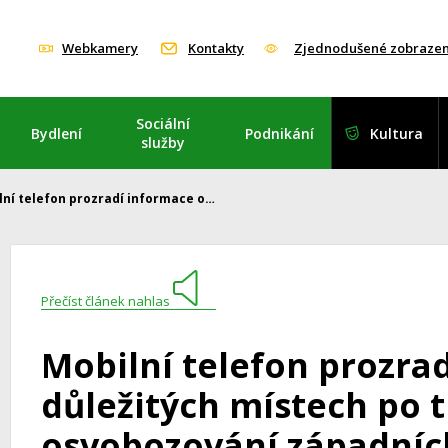
Webkamery
Kontakty
Zjednodušené zobrazen
Sociální
Bydlení
Podnikání
Kultura
služby
lní telefon prozradí informace o…
Přečíst článek nahlas
Mobilní telefon prozra
důležitých místech po 
osvobozování západníc