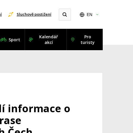
í
Sluchově postižení
EN
Kalendář
Pro
Sport
akcí
turisty
dí informace o
trase
h Čech