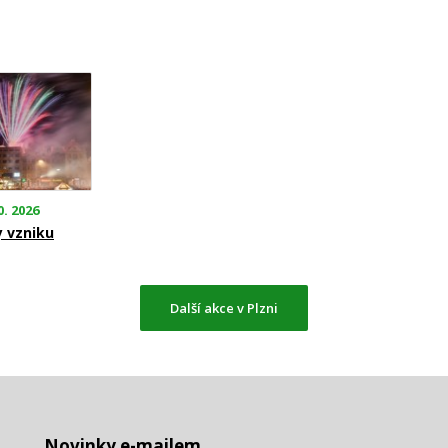
0. 2026
y vzniku
Další akce v Plzni
Novinky e-mailem