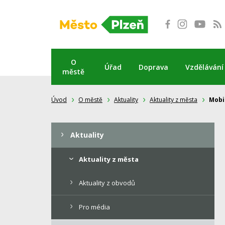
Přeskočit
na
obsah
O
Úřad
Doprava
Vzdělávání
městě
Úvod
O městě
Aktuality
Aktuality z města
Mobi
Aktuality
Aktuality z města
Aktuality z obvodů
Pro média