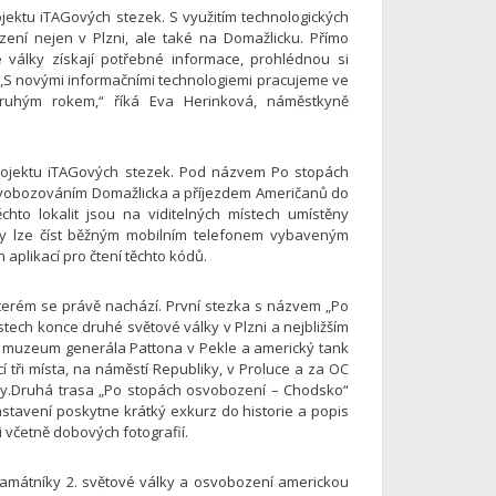
jektu iTAGových stezek. S využitím technologických
ení nejen v Plzni, ale také na Domažlicku. Přímo
války získají potřebné informace, prohlédnou si
m. „S novými informačními technologiemi pracujeme ve
druhým rokem,“ říká Eva Herinková, náměstkyně
 projektu iTAGových stezek. Pod názvem Po stopách
osvobozováním Domažlicka a příjezdem Američanů do
hto lokalit jsou na viditelných místech umístěny
ódy lze číst běžným mobilním telefonem vybaveným
aplikací pro čtení těchto kódů.
kterém se právě nachází. První stezka s názvem „Po
tech konce druhé světové války v Plzni a nejbližším
d muzeum generála Pattona v Pekle a americký tank
 tři místa, na náměstí Republiky, v Proluce a za OC
ody.Druhá trasa „Po stopách osvobození – Chodsko“
astavení poskytne krátký exkurz do historie a popis
i včetně dobových fotografií.
 památníky 2. světové války a osvobození americkou