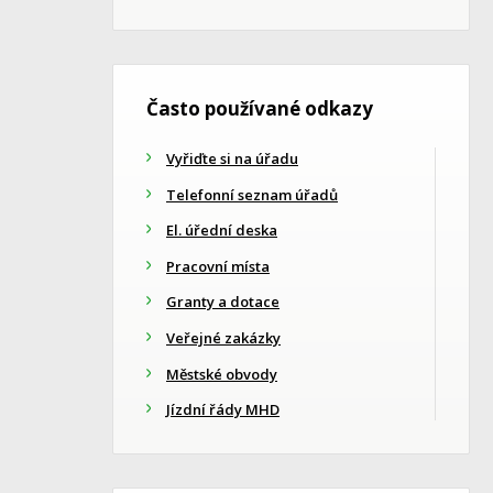
Často používané odkazy
Vyřiďte si na úřadu
Telefonní seznam úřadů
El. úřední deska
Pracovní místa
Granty a dotace
Veřejné zakázky
Městské obvody
Jízdní řády MHD