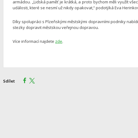
armádou. „Lidská paměť je krátká, a proto bychom měli využít vš
události, které se nesmí už nikdy opakovat,“ podotýká Eva Herinko
Díky spolupráci s Plzeňskými městskými dopravními podniky nabídn
stezky dopravit městskou veřejnou dopravou.
Více informací najdete
zde
.
Sdílet