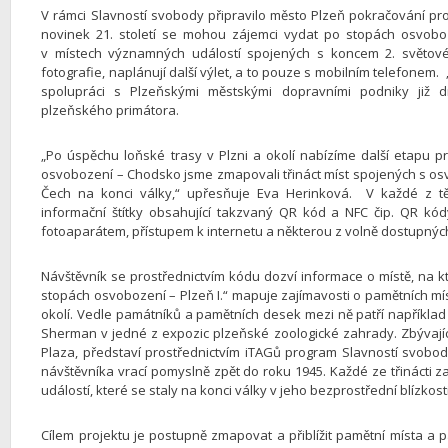
V rámci Slavností svobody připravilo město Plzeň pokračování pro
novinek 21. století se mohou zájemci vydat po stopách osvoboz
v místech významných událostí spojených s koncem 2. světové 
fotografie, naplánují další výlet, a to pouze s mobilním telefone
spolupráci s Plzeňskými městskými dopravními podniky již 
plzeňského primátora.
„Po úspěchu loňské trasy v Plzni a okolí nabízíme další etapu
osvobození – Chodsko jsme zmapovali třináct míst spojených s 
Čech na konci války,“ upřesňuje Eva Herinková. V každé z těc
informační štítky obsahující takzvaný QR kód a NFC čip. QR k
fotoaparátem, přístupem k internetu a některou z volně dostupných 
Návštěvník se prostřednictvím kódu dozví informace o místě, na 
stopách osvobození – Plzeň I.“ mapuje zajímavosti o pamětních mís
okolí. Vedle památníků a pamětních desek mezi ně patří napříkla
Sherman v jedné z expozic plzeňské zoologické zahrady. Zbývající
Plaza, představí prostřednictvím iTAGů program Slavností svob
návštěvníka vrací pomyslně zpět do roku 1945. Každé ze třinácti z
událostí, které se staly na konci války v jeho bezprostřední blízkost
Cílem projektu je postupně zmapovat a přiblížit pamětní místa a