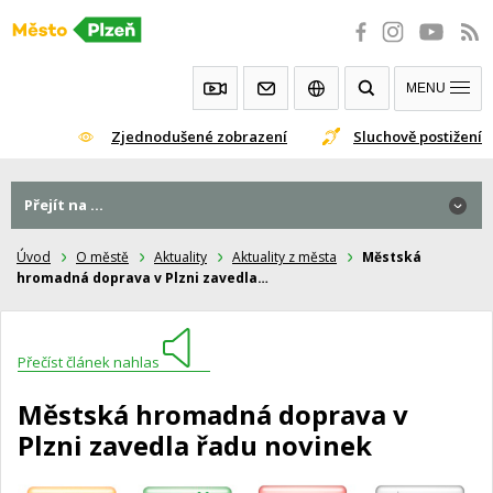
Přeskočit
na
obsah
MENU
Zjednodušené zobrazení
Sluchově postižení
Přejít na ...
Úvod
O městě
Aktuality
Aktuality z města
Městská
hromadná doprava v Plzni zavedla…
Přečíst článek nahlas
Městská hromadná doprava v
Plzni zavedla řadu novinek