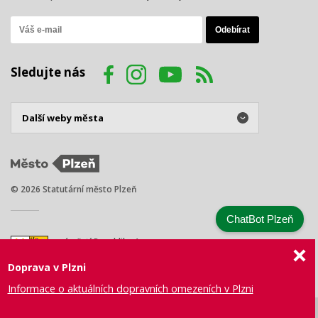
Sledujte nás
© 2026 Statutární město Plzeň
ChatBot Plzeň
náměstí Republiky 1
301 00 Plzeň
Doprava v Plzni
Tel.: +420 378 031 111
E-mail:
posta@plzen.eu
Informace o aktuálních dopravních omezeních v Plzni
Mapa
Prohlášení
Právní
Správa webu
Certifikace