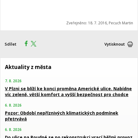
Zveřejněno: 18. 7. 2016, Pecuch Martin
Sdílet
Vytisknout
Aktuality z města
7. 8. 2026
V Plzni se blíží ke konci proměna Americké ulice. Nabídne
víc zeleně, větší komfort a vyšší bezpečnost pro chodce
6. 8. 2026
Pozor: Období nepříznivých klimatických podmínek
přetrvává
6. 8. 2026
Do ulice na Roudné se po rekonstrukci vrací běžný provoz