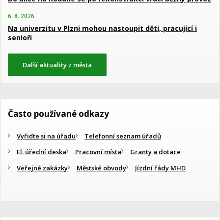
6. 8. 2026
Na univerzitu v Plzni mohou nastoupit děti, pracující i
senioři
Další aktuality z města
Často používané odkazy
Vyřiďte si na úřadu
Telefonní seznam úřadů
El. úřední deska
Pracovní místa
Granty a dotace
Veřejné zakázky
Městské obvody
Jízdní řády MHD