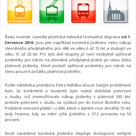
Řadu novinek zavedla plzeňská městská hromadná doprava
od 1.
července 2016
. Jsou jimi například turistická jízdenka nebo nákup
zlevněného předplatného pro děti ve věku 6 až 15 let a studující ve
věku 15 až 26 let. Pro tyto dvě skupiny již není nezbytné splňovat
podmínky pro nárok na zlevněné předplatné jízdné po celou dobu
platnosti jízdenky. Nově postačí splňovat podmínky pro nárok na
slevu pouze k počátku platnosti jízdného.
Podle náměstka primátora Petra Náhlíka dosud častým problémem
bylo, že konkrétně u studentů bylo nutné dokládat potvrzení
o studiu, což znemožňovalo nákup jízdenky s platností 365 dní,
protože potvrzení o studiu se vydává jen do konce školního roku.
Podobné omezení platilo i u dětí, které v daném roce dosáhly 15 let,
tedy hranice, kdy se mění výše jízdného z 37,5 procenta na 50
procent.
Nově zavedená turistická jízdenka zlepšuje dostupnost veřejné