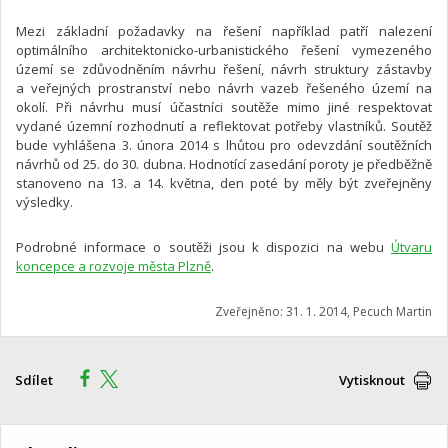
Mezi základní požadavky na řešení například patří nalezení
optimálního architektonicko-urbanistického řešení vymezeného
území se zdůvodněním návrhu řešení, návrh struktury zástavby
a veřejných prostranství nebo návrh vazeb řešeného území na
okolí. Při návrhu musí účastníci soutěže mimo jiné respektovat
vydané územní rozhodnutí a reflektovat potřeby vlastníků. Soutěž
bude vyhlášena 3. února 2014 s lhůtou pro odevzdání soutěžních
návrhů od 25. do 30. dubna. Hodnotící zasedání poroty je předběžně
stanoveno na 13. a 14. května, den poté by měly být zveřejněny
výsledky.
Podrobné informace o soutěži jsou k dispozici na webu
Útvaru
koncepce a rozvoje města Plzně
.
Zveřejněno: 31. 1. 2014, Pecuch Martin
Sdílet
Vytisknout