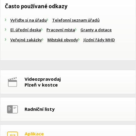
Často používané odkazy
Vyřiďte si na úřadu
Telefonní seznam úřadů
El. úřední deska
Pracovní místa
Granty a dotace
Veřejné zakázky
Městské obvody
Jízdní řády MHD
Videozpravodaj
Plzeň v kostce
Radniční listy
Aplikace