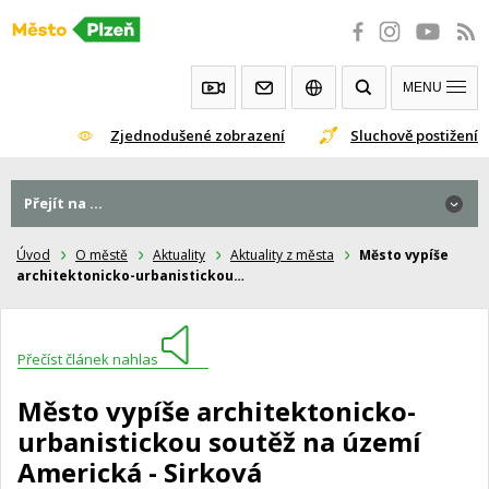
Přeskočit
na
obsah
MENU
Zjednodušené zobrazení
Sluchově postižení
Přejít na ...
Úvod
O městě
Aktuality
Aktuality z města
Město vypíše
architektonicko-urbanistickou…
Přečíst článek nahlas
Město vypíše architektonicko-
urbanistickou soutěž na území
Americká - Sirková