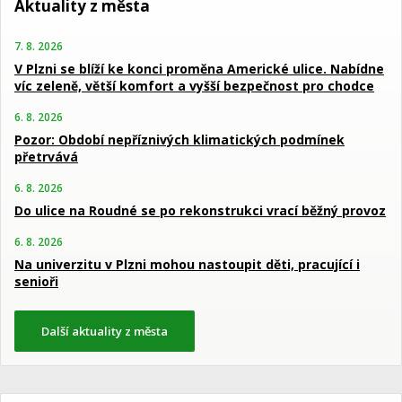
Aktuality z města
7. 8. 2026
V Plzni se blíží ke konci proměna Americké ulice. Nabídne
víc zeleně, větší komfort a vyšší bezpečnost pro chodce
6. 8. 2026
Pozor: Období nepříznivých klimatických podmínek
přetrvává
6. 8. 2026
Do ulice na Roudné se po rekonstrukci vrací běžný provoz
6. 8. 2026
Na univerzitu v Plzni mohou nastoupit děti, pracující i
senioři
Další aktuality z města