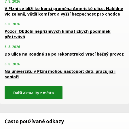
7. 8. 2026
V Plzni se blíží ke konci proměna Americké ulice. Nabídne
víc zeleně, větší komfort a vyšší bezpečnost pro chodce
6. 8. 2026
Pozor: Období nepříznivých klimatických podmínek
přetrvává
6. 8. 2026
Do ulice na Roudné se po rekonstrukci vrací běžný provoz
6. 8. 2026
Na univerzitu v Plzni mohou nastoupit děti, pracující i
senioři
Další aktuality z města
Často používané odkazy