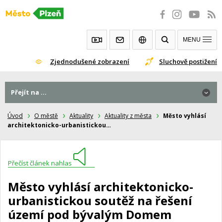
Přeskočit
na
obsah
MENU
Zjednodušené zobrazení
Sluchově postižení
Přejít na ...
Úvod
O městě
Aktuality
Aktuality z města
Město vyhlásí
architektonicko-urbanistickou…
Přečíst článek nahlas
Město vyhlásí architektonicko-
urbanistickou soutěž na řešení
území pod bývalým Domem