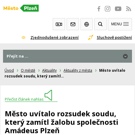
Přeskočit
na
obsah
MENU
Zjednodušené zobrazení
Sluchově postižení
Přejít na ...
Úvod
O městě
Aktuality
Aktuality z města
Město uvítalo
rozsudek soudu, který zamítl…
Přečíst článek nahlas
Město uvítalo rozsudek soudu,
který zamítl žalobu společnosti
Amádeus Plzeň