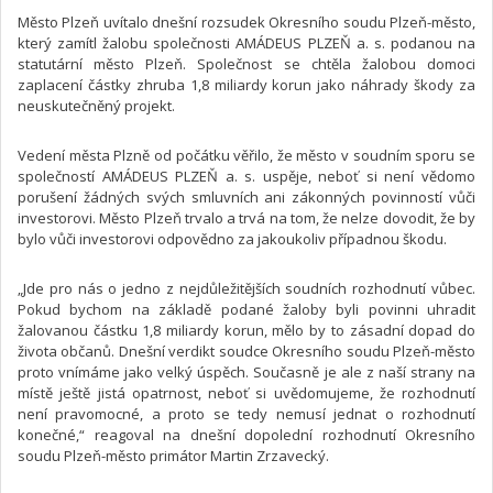
Město Plzeň uvítalo dnešní rozsudek Okresního soudu Plzeň-město,
který zamítl žalobu společnosti AMÁDEUS PLZEŇ a. s. podanou na
statutární město Plzeň. Společnost se chtěla žalobou domoci
zaplacení částky zhruba 1,8 miliardy korun jako náhrady škody za
neuskutečněný projekt.
Vedení města Plzně od počátku věřilo, že město v soudním sporu se
společností AMÁDEUS PLZEŇ a. s. uspěje, neboť si není vědomo
porušení žádných svých smluvních ani zákonných povinností vůči
investorovi. Město Plzeň trvalo a trvá na tom, že nelze dovodit, že by
bylo vůči investorovi odpovědno za jakoukoliv případnou škodu.
„Jde pro nás o jedno z nejdůležitějších soudních rozhodnutí vůbec.
Pokud bychom na základě podané žaloby byli povinni uhradit
žalovanou částku 1,8 miliardy korun, mělo by to zásadní dopad do
života občanů. Dnešní verdikt soudce Okresního soudu Plzeň-město
proto vnímáme jako velký úspěch. Současně je ale z naší strany na
místě ještě jistá opatrnost, neboť si uvědomujeme, že rozhodnutí
není pravomocné, a proto se tedy nemusí jednat o rozhodnutí
konečné,“ reagoval na dnešní dopolední rozhodnutí Okresního
soudu Plzeň-město primátor Martin Zrzavecký.