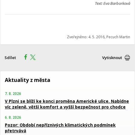
Text: Eva Barborková
Zveřejněno: 4. 5. 2016, Pecuch Martin
Sdílet
Vytisknout
Aktuality z města
7. 8. 2026
V Plzni se blíží ke konci proměna Americké ulice. Nabídne
víc zeleně, větší komfort a vyšší bezpečnost pro chodce
6. 8. 2026
Pozor: Období nepříznivých klimatických podmínek
přetrvává