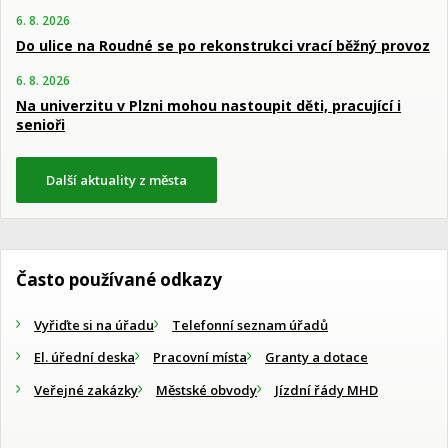
6. 8. 2026
Do ulice na Roudné se po rekonstrukci vrací běžný provoz
6. 8. 2026
Na univerzitu v Plzni mohou nastoupit děti, pracující i
senioři
Další aktuality z města
Často používané odkazy
Vyřiďte si na úřadu
Telefonní seznam úřadů
El. úřední deska
Pracovní místa
Granty a dotace
Veřejné zakázky
Městské obvody
Jízdní řády MHD