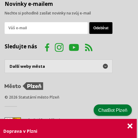
Novinky e-mailem
Nechte si pohodlně zasílat novinky na svůj e-mail
Sledujte nás
© 2026 Statutární město Plzeň
ChatBot Plzeň
náměstí Republiky 1
301 00 Plzeň
Doprava v Plzni
Tel.: +420 378 031 111
E-mail:
posta@plzen.eu