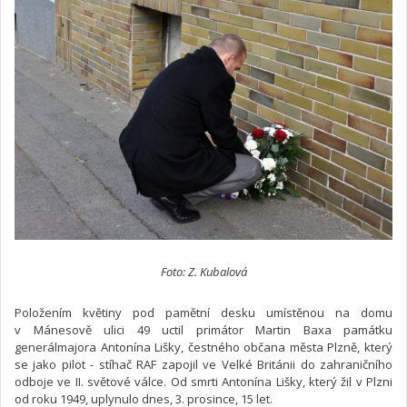
Foto: Z. Kubalová
Položením květiny pod pamětní desku umístěnou na domu
v Mánesově ulici 49 uctil primátor Martin Baxa památku
generálmajora Antonína Lišky, čestného občana města Plzně, který
se jako pilot - stíhač RAF zapojil ve Velké Británii do zahraničního
odboje ve II. světové válce. Od smrti Antonína Lišky, který žil v Plzni
od roku 1949, uplynulo dnes, 3. prosince, 15 let.