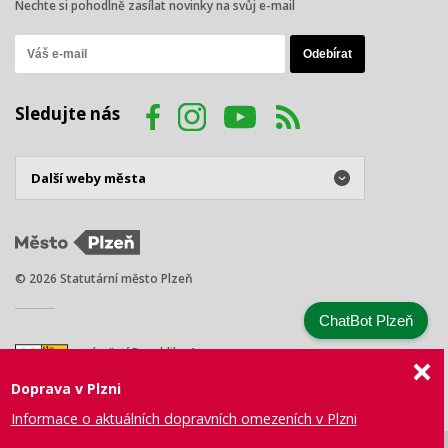
Nechte si pohodlně zasílat novinky na svůj e-mail
Sledujte nás
© 2026 Statutární město Plzeň
ChatBot Plzeň
náměstí Republiky 1
301 00 Plzeň
Doprava v Plzni
Tel.: +420 378 031 111
E-mail:
posta@plzen.eu
Informace o aktuálních dopravních omezeních v Plzni