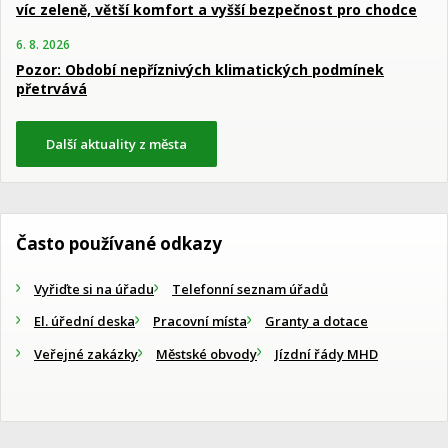
víc zeleně, větší komfort a vyšší bezpečnost pro chodce
6. 8. 2026
Pozor: Období nepříznivých klimatických podmínek
přetrvává
Další aktuality z města
Často používané odkazy
Vyřiďte si na úřadu
Telefonní seznam úřadů
El. úřední deska
Pracovní místa
Granty a dotace
Veřejné zakázky
Městské obvody
Jízdní řády MHD