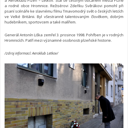
a Aeroklubu Plzeň – Letkov. Stal se čestným občanem města Plzně
a rodné obce Hromnice. Režisérovi Zdeňku Svěrákovi pomohl při
psaní scénáře ke slavnému filmu Tmavomodrý svět o českých letcích
ve Velké Británii. Byl všestranně talentovaným člověkem, dobrým
hudebníkem, sportovcem a také malířem.
Generál Antonín Liška zemřel 3. prosince 1998. Pohřben je v rodných
Hromnicích. Patří mezi významné osobnosti plzeňské historie.
/zdroj informací: Aeroklub Letkov/