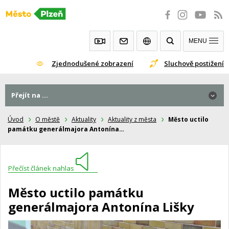
Přeskočit
na
obsah
MENU
Zjednodušené zobrazení
Sluchově postižení
Přejít na ...
Úvod
O městě
Aktuality
Aktuality z města
Město uctilo
památku generálmajora Antonína…
Přečíst článek nahlas
Město uctilo památku
generálmajora Antonína Lišky