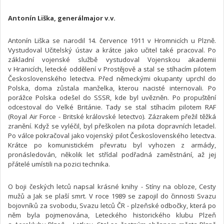
Antonín Liška, generálmajor v.v.
Antonín Liška se narodil 14. července 1911 v Hromnicích u Plzně.
Vystudoval Učitelský ústav a krátce jako učitel také pracoval. Po
základní vojenské službě vystudoval Vojenskou akademii
v Hranicích, letecké oddělení v Prostějově a stal se stíhacím pilotem
Československého letectva. Před německými okupanty uprchl do
Polska, doma zůstala manželka, kterou nacisté internovali. Po
porážce Polska odešel do SSSR, kde byl uvězněn. Po propuštění
odcestoval do Velké Británie. Tady se stal stíhacím pilotem RAF
(Royal Air Force - Britské královské letectvo). Zázrakem přežil těžká
zranění. Když se vyléčil, byl přeškolen na pilota dopravních letadel.
Po válce pokračoval jako vojenský pilot Československého letectva.
Krátce po komunistickém převratu byl vyhozen z armády,
pronásledován, několik let střídal podřadná zaměstnání, až jej
přátelé umístili na pozici technika.
O boji českých letců napsal krásné knihy - Stíny na obloze, Cesty
mužů a Jak se plaší smrt. V roce 1989 se zapojil do činnosti Svazu
bojovníků za svobodu, Svazu letců ČR - plzeňské odbočky, která po
něm byla pojmenována, Leteckého historického klubu Plzeň