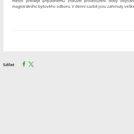
město předejít případnému zneužití prodloužení doby obýván
magistrátního bytového odboru. V denní sazbě jsou zahrnuty vešker
Sdílet