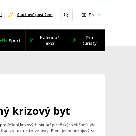
í
Sluchově postižení
EN
Kalendář
Pro
Sport
akcí
turisty
hý krizový byt
 pro řešení krizových situací plzeňských občanů. Jde
ispozici dva krizové byty. První jednopokojový se