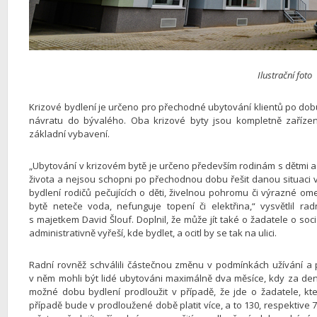
Ilustrační foto
Krizové bydlení je určeno pro přechodné ubytování klientů po do
návratu do bývalého. Oba krizové byty jsou kompletně zaříze
základní vybavení.
„Ubytování v krizovém bytě je určeno především rodinám s dětmi a j
života a nejsou schopni po přechodnou dobu řešit danou situaci vla
bydlení rodičů pečujících o děti, živelnou pohromu či výrazné o
bytě neteče voda, nefunguje topení či elektřina,“ vysvětlil r
s majetkem David Šlouf. Doplnil, že může jít také o žadatele o soc
administrativně vyřeší, kde bydlet, a ocitl by se tak na ulici.
Radní rovněž schválili částečnou změnu v podmínkách užívání a p
v něm mohli být lidé ubytováni maximálně dva měsíce, kdy za den a
možné dobu bydlení prodloužit v případě, že jde o žadatele, kt
případě bude v prodloužené době platit více, a to 130, respektiv