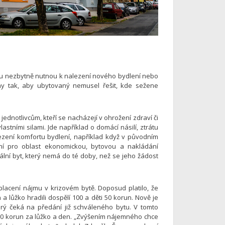
bu nezbytně nutnou k nalezení nového bydlení nebo
ny tak, aby ubytovaný nemusel řešit, kde sežene
ednotlivcům, kteří se nacházejí v ohrožení zdraví či
stními silami. Jde například o domácí násilí, ztrátu
mezení komfortu bydlení, například když v původním
adní pro oblast ekonomickou, bytovou a nakládání
iální byt, který nemá do té doby, než se jeho žádost
lacení nájmu v krizovém bytě. Doposud platilo, že
 lůžko hradili dospělí 100 a děti 50 korun. Nově je
erý čeká na předání již schváleného bytu. V tomto
e 70 korun za lůžko a den. „Zvýšením nájemného chce