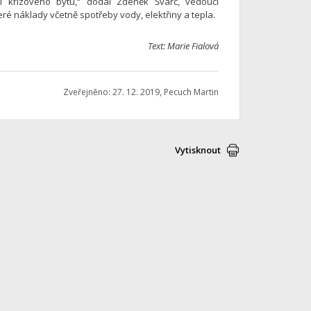
í krizového bytu,“ dodal Zdeněk Švarc, vedoucí
é náklady včetně spotřeby vody, elektřiny a tepla.
Text: Marie Fialová
Zveřejněno: 27. 12. 2019, Pecuch Martin
Vytisknout