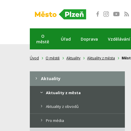
Přeskočit
na
obsah
O
Úřad
Doprava
Vzdělávání
městě
Úvod
O městě
Aktuality
Aktuality z města
Město
Aktuality
Aktuality z města
Aktuality z obvodů
Pro média