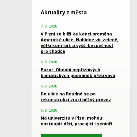
Aktuality z města
7. 8. 2026
V Plzni se blíží ke konci proměna
Americké ulice. Nabídne víc zeleně,
větší komfort a vyšší bezpečnost
pro chodce
6. 8. 2026
Pozor: Období nepříznivých
klimatických podmínek přetrvává
6. 8. 2026
Do ulice na Roudné se po
rekonstrukci vrací běžný provoz
6. 8. 2026
Na univerzitu v Plzni mohou
nastoupit děti, pracující i senioři