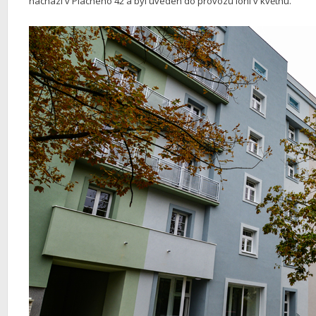
nachází v Plachého 42 a byl uveden do provozu loni v květnu.