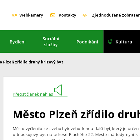
Webkamery
Kontakty
Zjednodušené zobrazen
Sociální
Bydlení
Podnikání
Kultura
služby
 Plzeň zřídilo druhý krizový byt
Přečíst článek nahlas
Město Plzeň zřídilo dru
Město vyčlenilo ze svého bytového fondu další byt, který je určen
o třípokojový byt na adrese Plachého 52. Město má tedy nyní k d