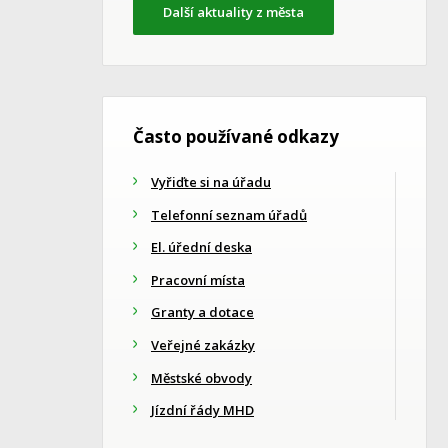
Další aktuality z města
Často používané odkazy
Vyřiďte si na úřadu
Telefonní seznam úřadů
El. úřední deska
Pracovní místa
Granty a dotace
Veřejné zakázky
Městské obvody
Jízdní řády MHD