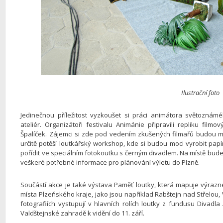
Ilustrační foto
Jedinečnou příležitost vyzkoušet si práci animátora světoznám
ateliér. Organizátoři festivalu Animánie připravili repliku film
Špalíček. Zájemci si zde pod vedením zkušených filmařů budou moc
určitě potěší loutkářský workshop, kde si budou moci vyrobit pap
pořídit ve speciálním fotokoutku s černým divadlem. Na místě bude t
veškeré potřebné informace pro plánování výletu do Plzně.
Součástí akce je také výstava Paměť loutky, která mapuje výrazné 
místa Plzeňského kraje, jako jsou například Rabštejn nad Střelou,
fotografiích vystupují v hlavních rolích loutky z fundusu Divad
Valdštejnské zahradě k vidění do 11. září.