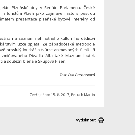
rojektu Plzeňské dny v Senátu Parlamentu České
ním turistům Plzeň jako zajímavé místo s pestrou
 tématem prezentace plzeňské bytové interiéry od
apsána na seznam nehmotného kulturního dědictví
utkářstvím úzce spjata. Ze západočeské metropole
vě proslulý loutkář a tvůrce animovaných filmů Jiří
iž zmiňovaného Divadla Alfa také Muzeum loutek
etí a soutěžní bienále Skupova Plzeň.
Text: Eva Barborková
Zveřejněno: 15. 8. 2017, Pecuch Martin
Vytisknout