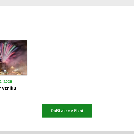
0. 2026
y vzniku
Další akce v Plzni