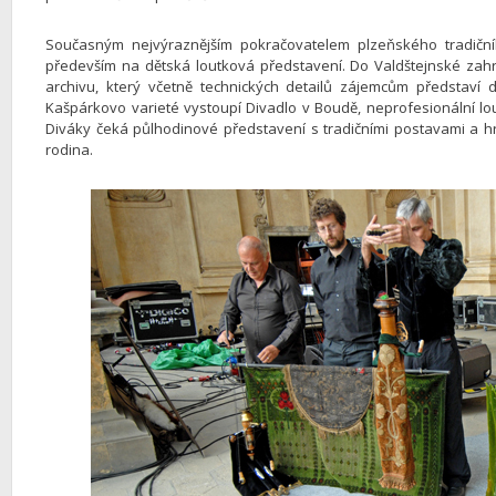
Současným nejvýraznějším pokračovatelem plzeňského tradičníh
především na dětská loutková představení. Do Valdštejnské za
archivu, který včetně technických detailů zájemcům představí 
Kašpárkovo varieté vystoupí Divadlo v Boudě, neprofesionální lou
Diváky čeká půlhodinové představení s tradičními postavami a hr
rodina.