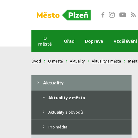
Přeskočit
na
obsah
O
Úřad
Doprava
Vzdělávání
městě
Úvod
O městě
Aktuality
Aktuality z města
Měst
Aktuality
Aktuality z města
Aktuality z obvodů
Pro média