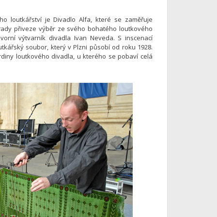
o loutkářství je Divadlo Alfa, které se zaměřuje
hrady přiveze výběr ze svého bohatého loutkového
dvorní výtvarník divadla Ivan Neveda. S inscenací
tkářský soubor, který v Plzni působí od roku 1928.
diny loutkového divadla, u kterého se pobaví celá