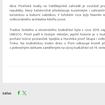
Akce Plzeňské loutky ve Valdštejnské zahradě je součástí p
republiky, který každoročně představuje tuzemským i zahranič
turistickou a kulturní nabídkou. V loňském roce byly hlavním
světoznámého architekta Adolfa Loose.
Tradice českého a slovenského loutkářství byla v roce 2016 z
UNESCO. Plzeň patří k českým městům, jejichž historie je s lo
pochází tvůrce postaviček Spejbla a Hurvínka Josef Skupa i světo
Trnka. Na loutkářskou tradici dnes v Plzni odkazuje kromě j
s jedinečnými sbírkami zaměřenými na vývoj loutkářství od 19. stol
Sdílet