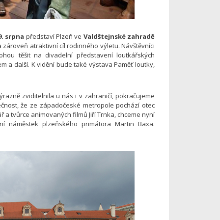
. srpna
představí Plzeň ve
Valdštejnské zahradě
 zároveň atraktivní cíl rodinného výletu. Návštěvníci
ou těšit na divadelní představení loutkářských
em a další. K vidění bude také výstava Paměť loutky,
ýrazně zviditelnila u nás i v zahraničí, pokračujeme
utečnost, že ze západočeské metropole pochází otec
ř a tvůrce animovaných filmů Jiří Trnka, chceme nyní
vní náměstek plzeňského primátora Martin Baxa.