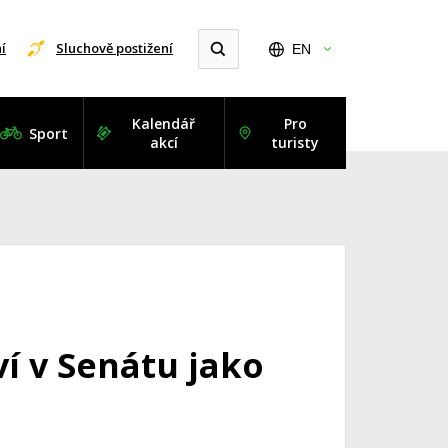
í
Sluchově postižení
EN
Kalendář
Pro
Sport
akcí
turisty
í v Senátu jako