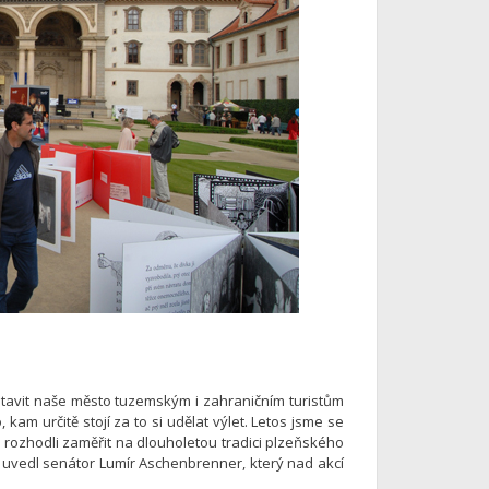
stavit naše město tuzemským i zahraničním turistům
am určitě stojí za to si udělat výlet. Letos jsme se
rozhodli zaměřit na dlouholetou tradici plzeňského
“ uvedl senátor Lumír Aschenbrenner, který nad akcí