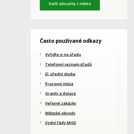
Další aktuality z města
Často používané odkazy
Vyřiďte si na úřadu
Telefonní seznam úřadů
El. úřední deska
Pracovní místa
Granty a dotace
Veřejné zakázky
Městské obvody
Jízdní řády MHD