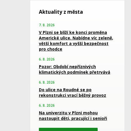
Aktuality z města
7. 8. 2026
V Plzni se blíží ke konci proměna
Americké ulice. Nabídne víc zeleně,
větší komfort a vyšší bezpečnost
pro chodce
6. 8. 2026
Pozor: Období nepříznivých
klimatických podmínek přetrvává
6. 8. 2026
Do ulice na Roudné se po
rekonstrukci vrací běžný provoz
6. 8. 2026
Na univerzitu v Plzni mohou
nastoupit děti, pracující i senioři