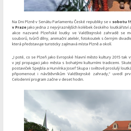
Na Dni Plzně v Senátu Parlamentu České republiky se v
sobotu 19
v Praze
jako jedna z nejvýraznějších kolébek českého loutkářství a
akce nazvané Plzeňské loutky ve Valdštejnské zahradě se moh
souborů, tvůrčí dílny, animační ateliér, fotokoutek s černým divadl
která představuje turisticky zajímavá místa Plzně a okolí.
„I poté, co se Plzeň jako Evropské hlavní město kultury 2015 tak v
v její propagaci jako města s bohatými kulturními tradicemi. Sk
postaviček Spejbla a Hurvínka Josef Skupa i světově proslulý loutká
připomenout i návštěvníkům Valdštejnské zahrady,“ uvedl pr
Celodenní program začne v deset hodin.