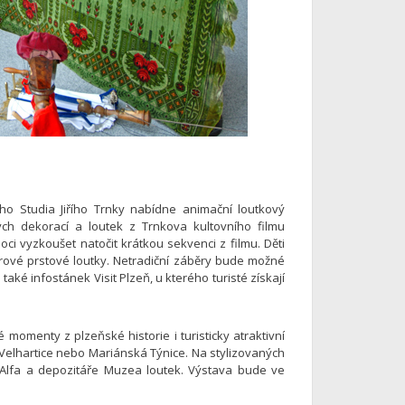
ého Studia Jiřího Trnky nabídne animační loutkový
ových dekorací a loutek z Trnkova kultovního filmu
i vyzkoušet natočit krátkou sekvenci z filmu. Děti
írové prstové loutky. Netradiční záběry bude možné
aké infostánek Visit Plzeň, u kterého turisté získají
momenty z plzeňské historie i turisticky atraktivní
 Velhartice nebo Mariánská Týnice. Na stylizovaných
la Alfa a depozitáře Muzea loutek. Výstava bude ve