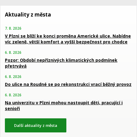
Aktuality z města
7. 8. 2026
V Plzni se blíží ke konci proměna Americké ulice. Nabídne
víc zeleně, větší komfort a vyšší bezpečnost pro chodce
6. 8. 2026
Pozor: Období nepříznivých klimatických podmínek
přetrvává
6. 8. 2026
Do ulice na Roudné se po rekonstrukci vrací běžný provoz
6. 8. 2026
Na univerzitu v Plzni mohou nastoupit děti, pracující i
senioři
Další aktuality z města