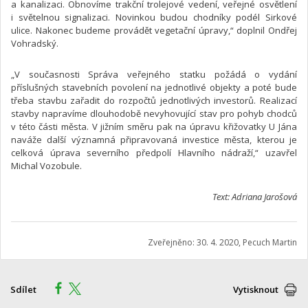
a kanalizaci. Obnovíme trakční trolejové vedení, veřejné osvětlení
i světelnou signalizaci. Novinkou budou chodníky podél Sirkové
ulice. Nakonec budeme provádět vegetační úpravy,“ doplnil Ondřej
Vohradský.
„V současnosti Správa veřejného statku požádá o vydání
příslušných stavebních povolení na jednotlivé objekty a poté bude
třeba stavbu zařadit do rozpočtů jednotlivých investorů. Realizací
stavby napravíme dlouhodobě nevyhovující stav pro pohyb chodců
v této části města. V jižním směru pak na úpravu křižovatky U Jána
naváže další významná připravovaná investice města, kterou je
celková úprava severního předpolí Hlavního nádraží,“ uzavřel
Michal Vozobule.
Text: Adriana Jarošová
Zveřejněno: 30. 4. 2020, Pecuch Martin
Sdílet
Vytisknout