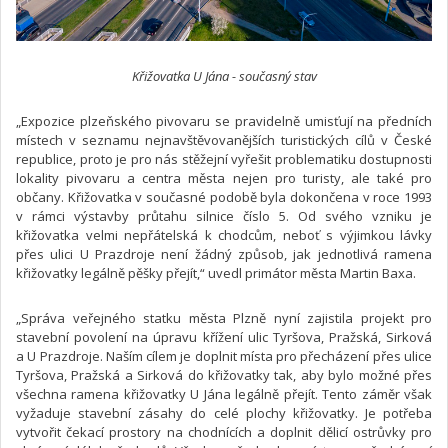
Křižovatka U Jána - současný stav
„Expozice plzeňského pivovaru se pravidelně umisťují na předních
místech v seznamu nejnavštěvovanějších turistických cílů v České
republice, proto je pro nás stěžejní vyřešit problematiku dostupnosti
lokality pivovaru a centra města nejen pro turisty, ale také pro
občany. Křižovatka v současné podobě byla dokončena v roce 1993
v rámci výstavby průtahu silnice číslo 5. Od svého vzniku je
křižovatka velmi nepřátelská k chodcům, neboť s výjimkou lávky
přes ulici U Prazdroje není žádný způsob, jak jednotlivá ramena
křižovatky legálně pěšky přejít,“ uvedl primátor města Martin Baxa.
„Správa veřejného statku města Plzně nyní zajistila projekt pro
stavební povolení na úpravu křížení ulic Tyršova, Pražská, Sirková
a U Prazdroje. Naším cílem je doplnit místa pro přecházení přes ulice
Tyršova, Pražská a Sirková do křižovatky tak, aby bylo možné přes
všechna ramena křižovatky U Jána legálně přejít. Tento záměr však
vyžaduje stavební zásahy do celé plochy křižovatky. Je potřeba
vytvořit čekací prostory na chodnících a doplnit dělicí ostrůvky pro