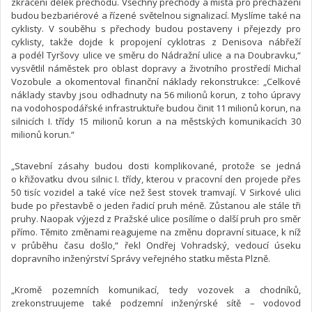
zkrácení délek přechodů. Všechny přechody a místa pro přecházení
budou bezbariérové a řízené světelnou signalizací. Myslíme také na
cyklisty. V souběhu s přechody budou postaveny i přejezdy pro
cyklisty, takže dojde k propojení cyklotras z Denisova nábřeží
a podél Tyršovy ulice ve směru do Nádražní ulice a na Doubravku,“
vysvětlil náměstek pro oblast dopravy a životního prostředí Michal
Vozobule a okomentoval finanční náklady rekonstrukce: „Celkové
náklady stavby jsou odhadnuty na 56 milionů korun, z toho úpravy
na vodohospodářské infrastruktuře budou činit 11 milionů korun, na
silnicích I. třídy 15 milionů korun a na městských komunikacích 30
milionů korun.“
„Stavební zásahy budou dosti komplikované, protože se jedná
o křižovatku dvou silnic I. třídy, kterou v pracovní den projede přes
50 tisíc vozidel a také více než šest stovek tramvají. V Sirkové ulici
bude po přestavbě o jeden řadicí pruh méně. Zůstanou ale stále tři
pruhy. Naopak výjezd z Pražské ulice posílíme o další pruh pro směr
přímo. Těmito změnami reagujeme na změnu dopravní situace, k níž
v průběhu času došlo,“ řekl Ondřej Vohradský, vedoucí úseku
dopravního inženýrství Správy veřejného statku města Plzně.
„Kromě pozemních komunikací, tedy vozovek a chodníků,
zrekonstruujeme také podzemní inženýrské sítě – vodovod