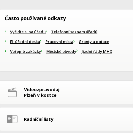
Často používané odkazy
Vyřiďte si na úřadu
Telefonní seznam úřadů
El. úřední deska
Pracovní místa
Granty a dotace
Veřejné zakázky
Městské obvody
Jízdní řády MHD
Videozpravodaj
Plzeň v kostce
Radniční listy