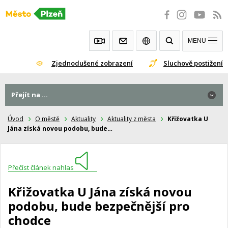
Přeskočit
na
obsah
MENU
Zjednodušené zobrazení
Sluchově postižení
Přejít na ...
Úvod
O městě
Aktuality
Aktuality z města
Křižovatka U
Jána získá novou podobu, bude…
Přečíst článek nahlas
Křižovatka U Jána získá novou
podobu, bude bezpečnější pro
chodce