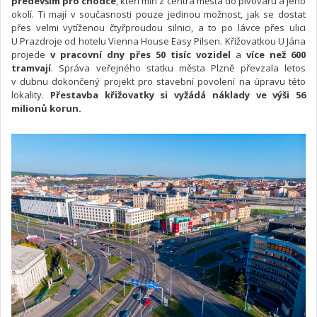
především pro chodce
, kteří míří z centra města do pivovaru a jeho
okolí. Ti mají v současnosti pouze jedinou možnost, jak se dostat
přes velmi vytíženou čtyřproudou silnici, a to po lávce přes ulici
U Prazdroje od hotelu Vienna House Easy Pilsen. Křižovatkou U Jána
projede
v pracovní dny přes 50 tisíc vozidel
a
více než 600
tramvají
. Správa veřejného statku města Plzně převzala letos
v dubnu dokončený projekt pro stavební povolení na úpravu této
lokality.
Přestavba křižovatky si vyžádá náklady ve výši 56
milionů korun.