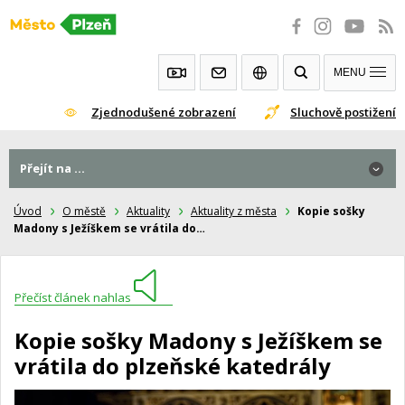
Přeskočit
na
obsah
MENU
Zjednodušené zobrazení
Sluchově postižení
Přejít na ...
Úvod
O městě
Aktuality
Aktuality z města
Kopie sošky
Madony s Ježíškem se vrátila do…
Přečíst článek nahlas
Kopie sošky Madony s Ježíškem se
vrátila do plzeňské katedrály