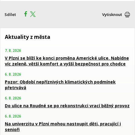
Sdílet
Vytisknout
Aktuality z města
7. 8. 2026
V Plzni se blíží ke konci proměna Americké ulice. Nabídne
víc zeleně, větší komfort a vyšší bezpečnost pro chodce
6. 8. 2026
Pozor: Období nepříznivých klimatických podmínek
přetrvává
6. 8. 2026
Do ulice na Roudné se po rekonstrukci vrací běžný provoz
6. 8. 2026
Na univerzitu v Plzni mohou nastoupit děti, pracující i
senioři