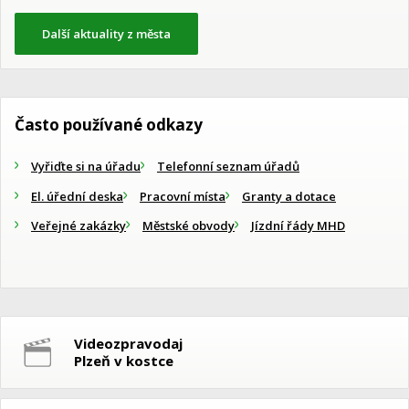
Další aktuality z města
Často používané odkazy
Vyřiďte si na úřadu
Telefonní seznam úřadů
El. úřední deska
Pracovní místa
Granty a dotace
Veřejné zakázky
Městské obvody
Jízdní řády MHD
Videozpravodaj
Plzeň v kostce