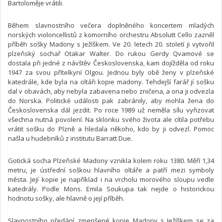
Bartoloměje vrátili.
Během slavnostního večera doplněného koncertem mladých
norských violoncellistů z komorního orchestru Absolutt Cello zazněl
příběh sošky Madony s Ježíškem. Ve 20. letech 20. století ji vytvořil
plzeňský sochař Otakar Walter. Do rukou Gerdy Qvamové se
dostala při jedné z návštěv Československa, kam dojížděla od roku
1947 za svou přítelkyní Olgou. Jednou byly obě ženy v plzeňské
katedrále, kde byla na oltáři kopie madony. Tehdejší farář jí sošku
dal v obavách, aby nebyla zabavena nebo zničena, a ona ji odvezla
do Norska. Politické události pak zabránily, aby mohla žena do
Československa dál jezdit. Po roce 1989 už neměla sílu vyřizovat
všechna nutná povolení. Na sklonku svého života ale cítila potřebu
vrátit sošku do Plzně a hledala někoho, kdo by ji odvezl. Pomoc
našla u hudebníků z institutu Barratt Due.
Gotická socha Plzeňské Madony vznikla kolem roku 1380. Měří 1,34
metru, je ústřední soškou hlavního oltáře a patří mezi symboly
města. Její kopie je například i na vrcholu morového sloupu vedle
katedrály. Podle Mons. Emila Soukupa tak nejde o historickou
hodnotu sošky, ale hlavně o její příběh.
Slavnostního předání zmenšené kopie Madony s Ježíškem se za