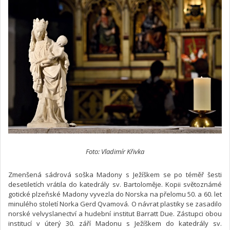
Foto: Vladimír Křivka
Zmenšená sádrová soška Madony s Ježíškem se po téměř šesti
desetiletích vrátila do katedrály sv. Bartoloměje. Kopii světoznámé
gotické plzeňské Madony vyvezla do Norska na přelomu 50. a 60. let
minulého století Norka Gerd Qvamová. O návrat plastiky se zasadilo
norské velvyslanectví a hudební institut Barratt Due. Zástupci obou
institucí v úterý 30. září Madonu s Ježíškem do katedrály sv.