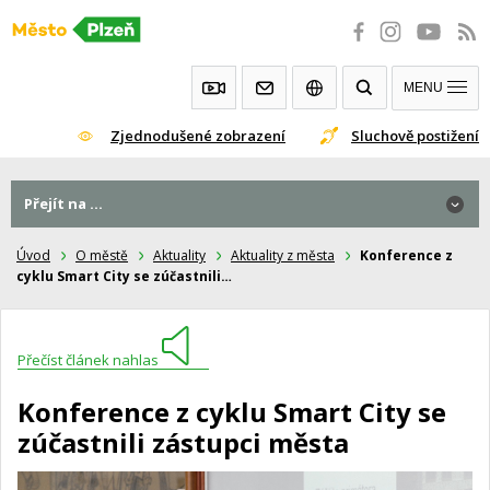
Přeskočit
na
obsah
MENU
Zjednodušené zobrazení
Sluchově postižení
Přejít na ...
Úvod
O městě
Aktuality
Aktuality z města
Konference z
cyklu Smart City se zúčastnili…
Přečíst článek nahlas
Konference z cyklu Smart City se
zúčastnili zástupci města