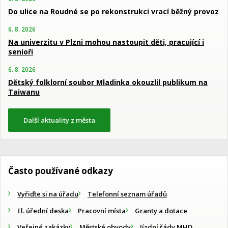
Do ulice na Roudné se po rekonstrukci vrací běžný provoz
6. 8. 2026
Na univerzitu v Plzni mohou nastoupit děti, pracující i
senioři
6. 8. 2026
Dětský folklorní soubor Mladinka okouzlil publikum na
Taiwanu
Další aktuality z města
Často používané odkazy
Vyřiďte si na úřadu
Telefonní seznam úřadů
El. úřední deska
Pracovní místa
Granty a dotace
Veřejné zakázky
Městské obvody
Jízdní řády MHD