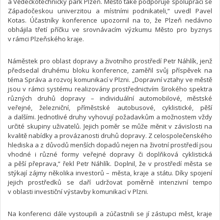
a Vědeckotechnický park Plzeň. Město také podporuje spolupráci se
Západočeskou univerzitou a místními podnikateli,“ uvedl Pavel
Kotas. Účastníky konference upozornil na to, že Plzeň nedávno
obhájila třetí příčku ve srovnávacím výzkumu Město pro byznys
v rámci Plzeňského kraje.
Náměstek pro oblast dopravy a životního prostředí Petr Náhlík, jenž
předsedal druhému bloku konference, zaměřil svůj příspěvek na
téma Správa a rozvoj komunikací v Plzni. „Dopravní vztahy ve městě
jsou v rámci systému realizovány prostřednictvím širokého spektra
různých druhů dopravy – individuální automobilové, městské
veřejné, železniční, příměstské autobusové, cyklistické, pěší
a dalšími. Jednotlivé druhy vyhovují požadavkům a možnostem vždy
určité skupiny uživatelů. Jejich poměr se může měnit v závislosti na
kvalitě nabídky a provázanosti druhů dopravy. Z celospolečenského
hlediska a z důvodů menších dopadů nejen na životní prostředí jsou
vhodné i různé formy veřejné dopravy či doplňková cyklistická
a pěší přeprava,“ řekl Petr Náhlík. Doplnil, že v prostředí města se
stýkají zájmy několika investorů – města, kraje a státu. Díky spojení
jejich prostředků se daří udržovat poměrně intenzivní tempo
v oblasti investiční výstavby komunikací v Plzni.
Na konferenci dále vystoupili a zúčastnili se jí zástupci měst, kraje