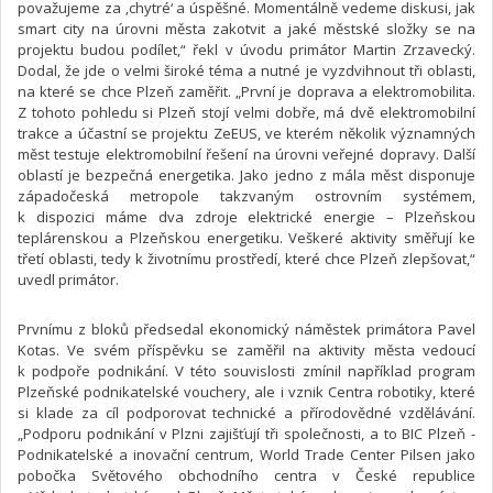
považujeme za ‚chytré‘ a úspěšné. Momentálně vedeme diskusi, jak
smart city na úrovni města zakotvit a jaké městské složky se na
projektu budou podílet,“ řekl v úvodu primátor Martin Zrzavecký.
Dodal, že jde o velmi široké téma a nutné je vyzdvihnout tři oblasti,
na které se chce Plzeň zaměřit. „První je doprava a elektromobilita.
Z tohoto pohledu si Plzeň stojí velmi dobře, má dvě elektromobilní
trakce a účastní se projektu ZeEUS, ve kterém několik významných
měst testuje elektromobilní řešení na úrovni veřejné dopravy. Další
oblastí je bezpečná energetika. Jako jedno z mála měst disponuje
západočeská metropole takzvaným ostrovním systémem,
k dispozici máme dva zdroje elektrické energie – Plzeňskou
teplárenskou a Plzeňskou energetiku. Veškeré aktivity směřují ke
třetí oblasti, tedy k životnímu prostředí, které chce Plzeň zlepšovat,“
uvedl primátor.
Prvnímu z bloků předsedal ekonomický náměstek primátora Pavel
Kotas. Ve svém příspěvku se zaměřil na aktivity města vedoucí
k podpoře podnikání. V této souvislosti zmínil například program
Plzeňské podnikatelské vouchery, ale i vznik Centra robotiky, které
si klade za cíl podporovat technické a přírodovědné vzdělávání.
„Podporu podnikání v Plzni zajišťují tři společnosti, a to BIC Plzeň -
Podnikatelské a inovační centrum, World Trade Center Pilsen jako
pobočka Světového obchodního centra v České republice