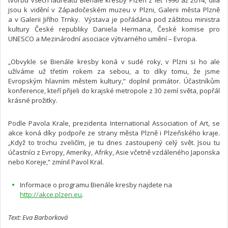
tvorbu všech laureátů Bienále kresby Plzeň z let 1996 až 2014, díla
jsou k vidění v Západočeském muzeu v Plzni, Galerii města Plzně
a v Galerii Jiřího Trnky. Výstava je pořádána pod záštitou ministra
kultury České republiky Daniela Hermana, České komise pro
UNESCO a Mezinárodní asociace výtvarného umění – Evropa.
„Obvykle se Bienále kresby koná v sudé roky, v Plzni si ho ale
užíváme už třetím rokem za sebou, a to díky tomu, že jsme
Evropským hlavním městem kultury,“ doplnil primátor. Účastníkům
konference, kteří přijeli do krajské metropole z 30 zemí světa, popřál
krásné prožitky.
Podle Pavola Krale, prezidenta International Association of Art, se
akce koná díky podpoře ze strany města Plzně i Plzeňského kraje.
„Když to trochu zveličím, je tu dnes zastoupený celý svět. Jsou tu
účastníci z Evropy, Ameriky, Afriky, Asie včetně vzdáleného Japonska
nebo Koreje,“ zmínil Pavol Kral.
Informace o programu Bienále kresby najdete na
http://akce.plzen.eu
.
Text: Eva Barborková