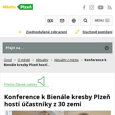
Přeskočit
na
obsah
MENU
Zjednodušené zobrazení
Sluchově postižení
Přejít na ...
Úvod
O městě
Aktuality
Aktuality z města
Konference k
Bienále kresby Plzeň hostí…
Přečíst článek nahlas
Konference k Bienále kresby Plzeň
hostí účastníky z 30 zemí