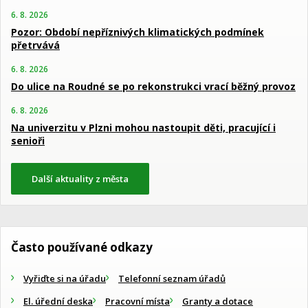
6. 8. 2026
Pozor: Období nepříznivých klimatických podmínek
přetrvává
6. 8. 2026
Do ulice na Roudné se po rekonstrukci vrací běžný provoz
6. 8. 2026
Na univerzitu v Plzni mohou nastoupit děti, pracující i
senioři
Další aktuality z města
Často používané odkazy
Vyřiďte si na úřadu
Telefonní seznam úřadů
El. úřední deska
Pracovní místa
Granty a dotace