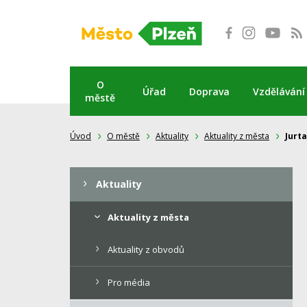
Přeskočit
na
obsah
O
Úřad
Doprava
Vzdělávání
městě
Úvod
O městě
Aktuality
Aktuality z města
Jurta
Aktuality
Aktuality z města
Aktuality z obvodů
Pro média