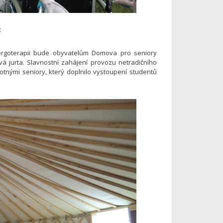
S
 ergoterapii bude obyvatelům Domova pro seniory
á jurta. Slavnostní zahájení provozu netradičního
tnými seniory, který doplnilo vystoupení studentů