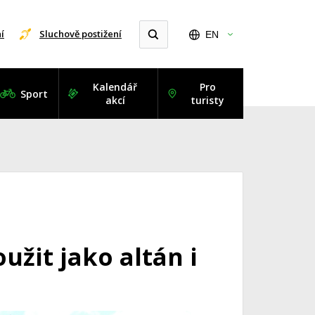
í
Sluchově postižení
EN
Kalendář
Pro
Sport
akcí
turisty
užit jako altán i