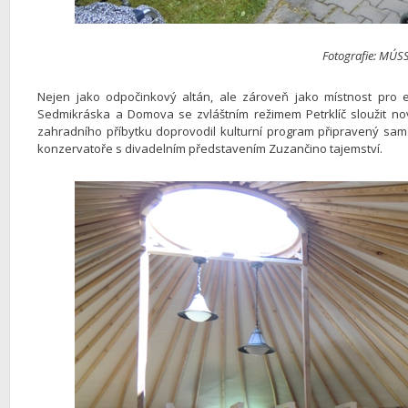
Fotografie: MÚS
Nejen jako odpočinkový altán, ale zároveň jako místnost pro
Sedmikráska a Domova se zvláštním režimem Petrklíč sloužit nov
zahradního příbytku doprovodil kulturní program připravený samo
konzervatoře s divadelním představením Zuzančino tajemství.