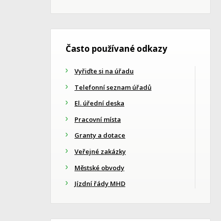
Často používané odkazy
Vyřiďte si na úřadu
Telefonní seznam úřadů
El. úřední deska
Pracovní místa
Granty a dotace
Veřejné zakázky
Městské obvody
Jízdní řády MHD