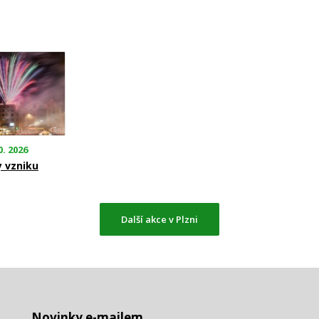
0. 2026
y vzniku
Další akce v Plzni
Novinky e-mailem