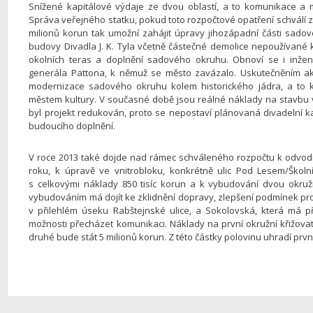
Snížené kapitálové výdaje ze dvou oblastí, a to komunikace a
Správa veřejného statku, pokud toto rozpočtové opatření schválí z
milionů korun tak umožní zahájit úpravy jihozápadní části sadov
budovy Divadla J. K. Tyla včetně částečné demolice nepoužívané k
okolních teras a doplnění sadového okruhu. Obnoví se i inžený
generála Pattona, k němuž se město zavázalo. Uskutečněním a
modernizace sadového okruhu kolem historického jádra, a to 
městem kultury. V současné době jsou reálné náklady na stavbu 
byl projekt redukován, proto se nepostaví plánovaná divadelní k
budoucího doplnění.
V roce 2013 také dojde nad rámec schváleného rozpočtu k odvod
roku, k úpravě ve vnitrobloku, konkrétně ulic Pod Lesem/Škol
s celkovými náklady 850 tisíc korun a k vybudování dvou okružní
vybudováním má dojít ke zklidnění dopravy, zlepšení podmínek pr
v přilehlém úseku Rabštejnské ulice, a Sokolovská, která má při
možnosti přecházet komunikaci. Náklady na první okružní křižovat
druhé bude stát 5 milionů korun. Z této částky polovinu uhradí prv