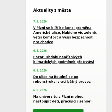
Aktuality z města
7. 8. 2026
V Plzni se blíží ke konci proměna
Americké ulice. Nabídne víc zeleně,
větší komfort a vyšší bezpečnost
pro chodce
6. 8. 2026
Pozor: Období nepříznivých
klimatických podmínek přetrvává
6. 8. 2026
Do ulice na Roudné se po
rekonstrukci vrací běžný provoz
6. 8. 2026
Na univerzitu v Plzni mohou
nastoupit děti, pracující i senioři