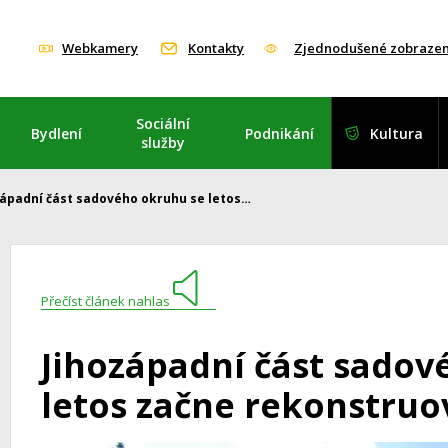
Webkamery
Kontakty
Zjednodušené zobrazen
Sociální
Bydlení
Podnikání
Kultura
služby
západní část sadového okruhu se letos…
Přečíst článek nahlas
Jihozápadní část sadov
letos začne rekonstruo