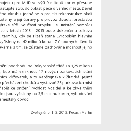
 majetku pro MHD ve výši 9 milionů korun přesune
astupitelstvo, do oblasti péče o vzhled města. Devět
ého okruhu. Jedná se o projekt rekonstrukce okolí
otelny a její úpravy pro provoz divadla, přestavbu
rské sítě. Součástí projektu je umístění pomníku
kce v letech 2013 – 2015 bude dokončena celková
k termínu, kdy se Plzeň stane Evropským hlavním
vyčísleny na 42 milionů korun. Z úsporných důvodů
avárna s tím, že zůstane zachována možnost jejího
nění podchodu na Rokycanské třídě za 1,25 milionu
ní, kde má vzniknout 17 nových parkovacích stání
ch křižovatek, a to Rabštejnská x Žlutická, jejímž
o přecházení chodců a výstavbě 28 parkovacích míst
spět ke snížení rychlosti vozidel a ke zkvalitnění
ku jsou vyčísleny na 3,5 milionu korun, vybudování
ní městský obvod.
Zveřejněno: 1. 3. 2013, Pecuch Martin