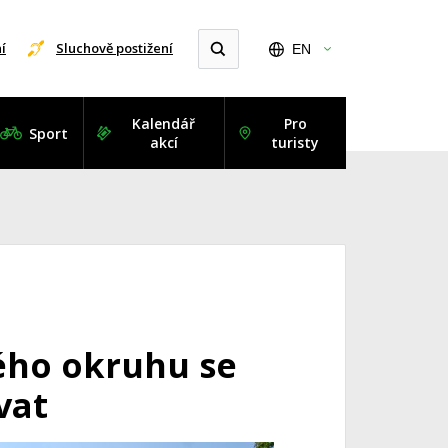
í
Sluchově postižení
EN
Kalendář
Pro
Sport
akcí
turisty
ého okruhu se
vat