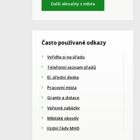
Další aktuality z města
Často používané odkazy
Vyřiďte si na úřadu
Telefonní seznam úřadů
El. úřední deska
Pracovní místa
Granty a dotace
Veřejné zakázky
Městské obvody
Jízdní řády MHD