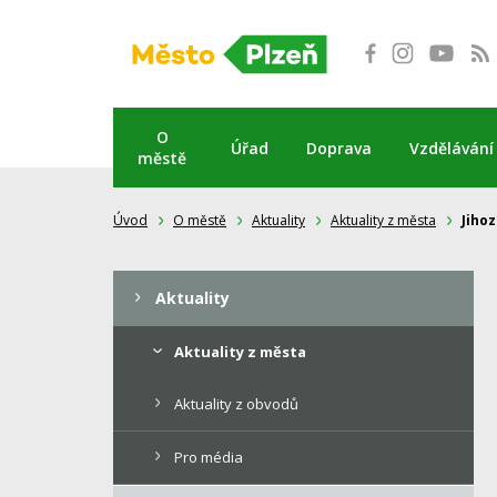
Přeskočit
na
obsah
O
Úřad
Doprava
Vzdělávání
městě
Úvod
O městě
Aktuality
Aktuality z města
Jiho
Aktuality
Aktuality z města
Aktuality z obvodů
Pro média