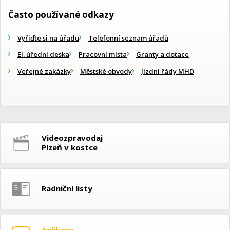
Často používané odkazy
Vyřiďte si na úřadu
Telefonní seznam úřadů
El. úřední deska
Pracovní místa
Granty a dotace
Veřejné zakázky
Městské obvody
Jízdní řády MHD
Videozpravodaj
Plzeň v kostce
Radniční listy
Aplikace