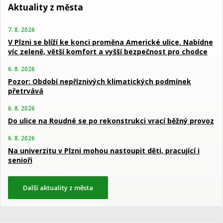
Aktuality z města
7. 8. 2026
V Plzni se blíží ke konci proměna Americké ulice. Nabídne
víc zeleně, větší komfort a vyšší bezpečnost pro chodce
6. 8. 2026
Pozor: Období nepříznivých klimatických podmínek
přetrvává
6. 8. 2026
Do ulice na Roudné se po rekonstrukci vrací běžný provoz
6. 8. 2026
Na univerzitu v Plzni mohou nastoupit děti, pracující i
senioři
Další aktuality z města