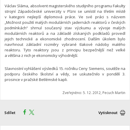
Václav Sláma, absolvent magisterského studijního programu Fakulty
strojní Západočeské univerzity v Plzni se umístil na třetím místě
v kategorii nejlepší diplomová práce. Ve své práci s názvem
„Možnost použití malých modulárních jadernách reaktorů v českých
podmínkách“ shrnul současný stav výzkumu a vývoje malých
modulárních reaktorů a na základě získaných podkladů provedl
jejich technické a ekonomické zhodnocení. Dalším úkolem bylo
navrhnout základní rozměry vybrané tlakové nádoby malého
reaktoru. Tyto reaktory jsou z principu bezpečnější než velké
a většina z nich je ekonomicky výhodnější.
Slavnostní vyhlášení výsledků 15. ročníku Ceny Siemens, soutěže na
podporu českého školství a vědy, se uskutečnilo v pondělí 3.
prosince v pražské Betlémské kapli.
Zveřejněno: 5. 12. 2012, Pecuch Martin
Sdílet
Vytisknout