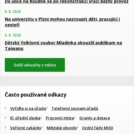
Do ulice na Roudné se po rekonstrukci vrací běžný provoz
6. 8. 2026
Na univerzitu v Plzni mohou nastoupit děti, pracující i
senioři
6. 8. 2026
Dětský folklorní soubor Mladinka okouzlil publikum na
Taiwanu
Další aktuality z města
Často používané odkazy
Vyřiďte si na úřadu
Telefonní seznam úřadů
El. úřední deska
Pracovní místa
Granty a dotace
Veřejné zakázky
Městské obvody
Jízdní řády MHD