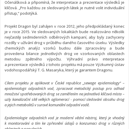
Očenášková a připomíná, že interpretace a prezentace výsledků je
klíčová. „Pro každou ze sledovaných látek je nutné volit individuální
přístup,“ podotýká.
Projekt Dragon byl zahájen v roce 2012, jeho předpokládaný konec
je v roce 2015. Ve sledovaných lokalitách bude realizováno několik
nejčastěji sedmidenních odběrových kampaní, aby byly zachyceny
rozdíly v užívání drog v průběhu daného časového úseku. Výsledky
chemických analýz vzorků budou dále zpracovány a bude
provedena bilance jednotlivých drog ve vzorkovaných oblastech
metodou zpětného výpočtu. Výhradní právo interpretace
a prezentace výsledků z tohoto projektu má pouze Výzkumný ústav
vodohospodářský T. G. Masaryka, který je garantem Dragonu.
Cílem projektu je aplikovat v České republice „sewage epidemiology“ –
epidemiologii odpadních vod, zpracovat metodický postup pro odhad
množství spotřebovaných drog se zaměřením na jednotlivá klíčová místa –
uzly kanalizační sítě velkých aglomerací - pomocí sledování obsahu drog
a jejich metabolitů v surové komunální odpadní vodě.
Epidemiologie odpadních vod je moderní vědní nástroj, který je vhodný
k monitorování a tím ke zpřesnění údajů o konzumaci drog v různých
oblastech a populacích.