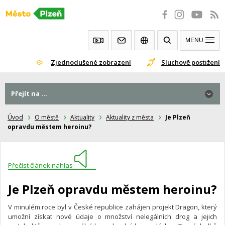
Přeskočit
na
obsah
MENU
Zjednodušené zobrazení
Sluchově postižení
Přejít na ...
Úvod
O městě
Aktuality
Aktuality z města
Je Plzeň
opravdu městem heroinu?
Přečíst článek nahlas
Je Plzeň opravdu městem heroinu?
V minulém roce byl v České republice zahájen projekt Dragon, který
umožní získat nové údaje o množství nelegálních drog a jejich