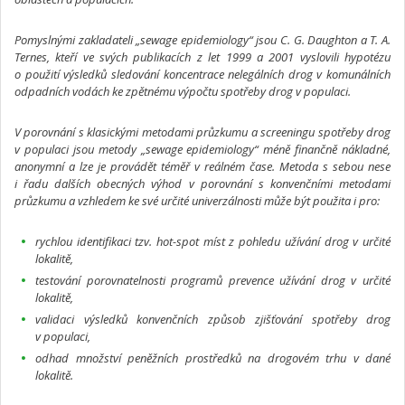
Pomyslnými zakladateli „sewage epidemiology“ jsou C. G. Daughton a T. A.
Ternes, kteří ve svých publikacích z let 1999 a 2001 vyslovili hypotézu
o použití výsledků sledování koncentrace nelegálních drog v komunálních
odpadních vodách ke zpětnému výpočtu spotřeby drog v populaci.
V porovnání s klasickými metodami průzkumu a screeningu spotřeby drog
v populaci jsou metody „sewage epidemiology“ méně finančně nákladné,
anonymní a lze je provádět téměř v reálném čase. Metoda s sebou nese
i řadu dalších obecných výhod v porovnání s konvenčními metodami
průzkumu a vzhledem ke své určité univerzálnosti může být použita i pro:
rychlou identifikaci tzv. hot-spot míst z pohledu užívání drog v určité
lokalitě,
testování porovnatelnosti programů prevence užívání drog v určité
lokalitě,
validaci výsledků konvenčních způsob zjišťování spotřeby drog
v populaci,
odhad množství peněžních prostředků na drogovém trhu v dané
lokalitě.