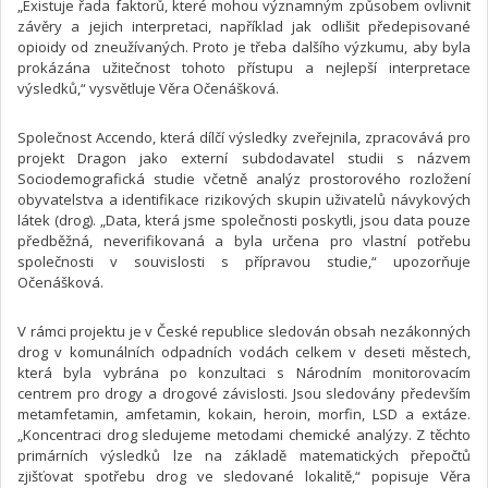
„Existuje řada faktorů, které mohou významným způsobem ovlivnit
závěry a jejich interpretaci, například jak odlišit předepisované
opioidy od zneužívaných. Proto je třeba dalšího výzkumu, aby byla
prokázána užitečnost tohoto přístupu a nejlepší interpretace
výsledků,“ vysvětluje Věra Očenášková.
Společnost Accendo, která dílčí výsledky zveřejnila, zpracovává pro
projekt Dragon jako externí subdodavatel studii s názvem
Sociodemografická studie včetně analýz prostorového rozložení
obyvatelstva a identifikace rizikových skupin uživatelů návykových
látek (drog). „Data, která jsme společnosti poskytli, jsou data pouze
předběžná, neverifikovaná a byla určena pro vlastní potřebu
společnosti v souvislosti s přípravou studie,“ upozorňuje
Očenášková.
V rámci projektu je v České republice sledován obsah nezákonných
drog v komunálních odpadních vodách celkem v deseti městech,
která byla vybrána po konzultaci s Národním monitorovacím
centrem pro drogy a drogové závislosti. Jsou sledovány především
metamfetamin, amfetamin, kokain, heroin, morfin, LSD a extáze.
„Koncentraci drog sledujeme metodami chemické analýzy. Z těchto
primárních výsledků lze na základě matematických přepočtů
zjišťovat spotřebu drog ve sledované lokalitě,“ popisuje Věra