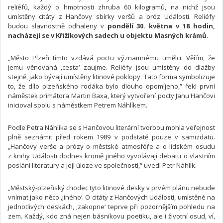
reliéfů, každý o hmotnosti zhruba 60 kilogramů, na nichž jsou
umístěny citáty z Hančovy sbírky veršů a próz Události. Reliéfy
budou slavnostně odhaleny v
pondělí 30. května v 18 hodin,
nacházejí se v Křižíkových sadech u objektu Masných krámů
.
„Město Plzeň tímto vzdává poctu významnému umělci. Věřím, že
jemu věnovaná ‚cesta‘ zaujme. Reliéfy jsou umístěny do dlažby
stejně, jako bývají umístěny litinové poklopy. Tato forma symbolizuje
to, že dílo plzeňského rodáka bylo dlouho opomíjeno,“ řekl první
náměstek primátora Martin Baxa, který vytvoření pocty Janu Hančovi
inicioval spolu s náměstkem Petrem Náhlíkem.
Podle Petra Náhlíka se s Hančovou literární tvorbou mohla veřejnost
plně seznámit před rokem 1989 v podstatě pouze v samizdatu.
„Hančovy verše a prózy o městské atmosféře a o lidském osudu
z knihy Události dodnes kromě jiného vyvolávají debatu o vlastním
poslání literatury a její úloze ve společnosti,“ uvedl Petr Náhlík.
„Městský-plzeňský chodec tyto litinové desky v prvém plánu nebude
vnímat jako něco ‚jiného‘. O citáty z Hančových Událostí, umístěné na
jednotlivých deskách, ‚zakopne‘ teprve při pozornějším pohledu na
zem. Každý, kdo zná nejen básníkovu poetiku, ale i životní osud, ví,