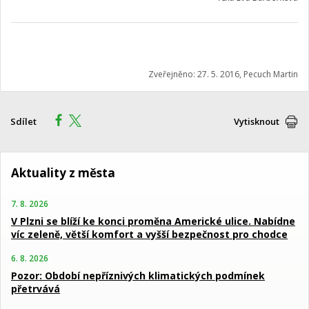
Zveřejněno: 27. 5. 2016, Pecuch Martin
Sdílet
Vytisknout
Aktuality z města
7. 8. 2026
V Plzni se blíží ke konci proměna Americké ulice. Nabídne
víc zeleně, větší komfort a vyšší bezpečnost pro chodce
6. 8. 2026
Pozor: Období nepříznivých klimatických podmínek
přetrvává