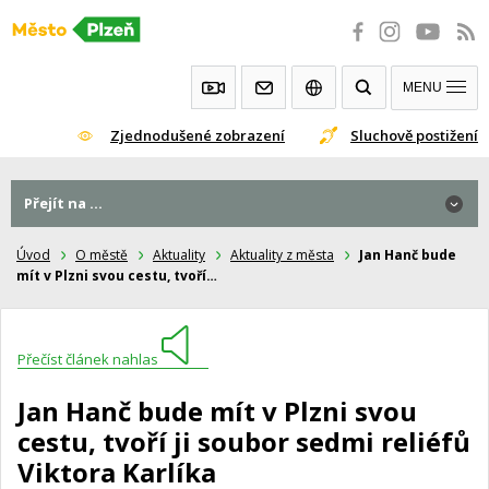
Přeskočit
na
obsah
MENU
Zjednodušené zobrazení
Sluchově postižení
Přejít na ...
Úvod
O městě
Aktuality
Aktuality z města
Jan Hanč bude
mít v Plzni svou cestu, tvoří…
Přečíst článek nahlas
Jan Hanč bude mít v Plzni svou
cestu, tvoří ji soubor sedmi reliéfů
Viktora Karlíka