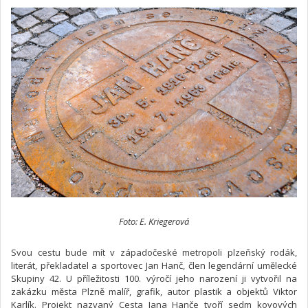
Foto: E. Kriegerová
Svou cestu bude mít v západočeské metropoli plzeňský rodák,
literát, překladatel a sportovec Jan Hanč, člen legendární umělecké
Skupiny 42. U příležitosti 100. výročí jeho narození ji vytvořil na
zakázku města Plzně malíř, grafik, autor plastik a objektů Viktor
Karlík. Projekt nazvaný Cesta Jana Hanče tvoří sedm kovových