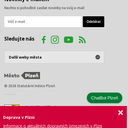
Nechte si pohodlně zasílat novinky na svůj e-mail
Sledujte nás
© 2026 Statutární město Plzeň
ChatBot Plzeň
náměstí Republiky 1
301 00 Plzeň
Doprava v Plzni
Tel.: +420 378 031 111
E-mail:
posta@plzen.eu
Informace o aktuálních dopravních omezeních v Plzni