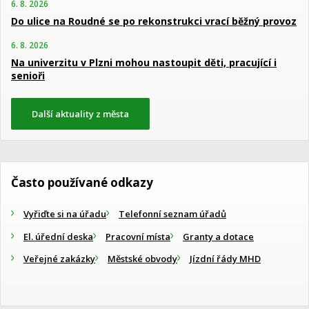
6. 8. 2026
Do ulice na Roudné se po rekonstrukci vrací běžný provoz
6. 8. 2026
Na univerzitu v Plzni mohou nastoupit děti, pracující i
senioři
Další aktuality z města
Často používané odkazy
Vyřiďte si na úřadu
Telefonní seznam úřadů
El. úřední deska
Pracovní místa
Granty a dotace
Veřejné zakázky
Městské obvody
Jízdní řády MHD