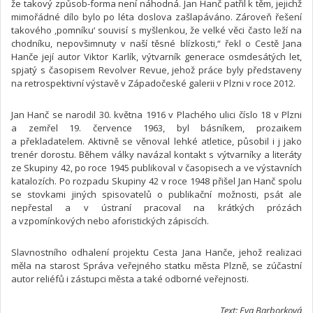
že takový způsob-forma není náhodná. Jan Hanč patřil k těm, jejichž
mimořádné dílo bylo po léta doslova zašlapáváno. Zároveň řešení
takového ‚pomníku‘ souvisí s myšlenkou, že velké věci často leží na
chodníku, nepovšimnuty v naší těsné blízkosti,“ řekl o Cestě Jana
Hanče její autor Viktor Karlík, výtvarník generace osmdesátých let,
spjatý s časopisem Revolver Revue, jehož práce byly představeny
na retrospektivní výstavě v Západočeské galerii v Plzni v roce 2012.
Jan Hanč se narodil 30. května 1916 v Plachého ulici číslo 18 v Plzni
a zemřel 19. července 1963, byl básníkem, prozaikem
a překladatelem. Aktivně se věnoval lehké atletice, působil i j jako
trenér dorostu. Během války navázal kontakt s výtvarníky a literáty
ze Skupiny 42, po roce 1945 publikoval v časopisech a ve výstavních
katalozích. Po rozpadu Skupiny 42 v roce 1948 přišel Jan Hanč spolu
se stovkami jiných spisovatelů o publikační možnosti, psát ale
nepřestal a v ústraní pracoval na krátkých prózách
a vzpomínkových nebo aforistických zápiscích.
Slavnostního odhalení projektu Cesta Jana Hanče, jehož realizaci
měla na starost Správa veřejného statku města Plzně, se zúčastní
autor reliéfů i zástupci města a také odborné veřejnosti.
Text: Eva Barborková