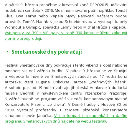
V pátek 9. března proběhne v kreativní zóně DEPO2015 udělování
hudebních cen Žebřík 2018. Mezi nominované patří například Tomáš
Klus, Ewa Farna nebo kapela Mydy Rabycad. Večerem budou
provádět Tomáš Hanák s Jitkou Schneiderovou a vystoupí kapely
Wohnout a Olympic, zpěvačka Lenny nebo Michal Hrůza s kapelou.
Vstupenky za 390 i VIP pasy v ceně 990 korun můžete zakoupit
v online předprodeji
.
Smetanovské dny pokračují
Festival Smetanovské dny pokračuje i tento víkend a opět nabídne
mnohem víc než vážnou hudbu. V pátek 9. března se ve Studijní
a vědecké knihovně ve Smetanových sadech od 17 hodin koná
autorské čtení Eugena Brikciuse, autora „vteřinových básní“.
V sobotu pak od 19 hodin zahraje jihočeská Venkovská dudácká
muzika Bedrník v návštěvnickém centru Plzeňského Prazdroje.
K vážné hudbě se program vrátí v neděli komponovaným matiné
Konzervatoře Plzeň „…co chvíla“. V Domě hudby v Husově 30 od
10:30 vystoupí profesorky i studenti plzeňské konzervatoře
s hudbou Leoše Janáčka.
Více informací o vstupenkách a dalším
programu Smetanovských dnů najdete na webu festivalu
.