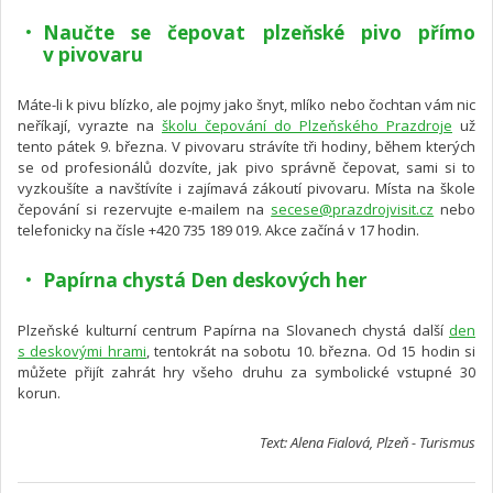
Naučte se čepovat plzeňské pivo přímo
v pivovaru
Máte-li k pivu blízko, ale pojmy jako šnyt, mlíko nebo čochtan vám nic
neříkají, vyrazte na
školu čepování do Plzeňského Prazdroje
už
tento pátek 9. března. V pivovaru strávíte tři hodiny, během kterých
se od profesionálů dozvíte, jak pivo správně čepovat, sami si to
vyzkoušíte a navštívíte i zajímavá zákoutí pivovaru. Místa na škole
čepování si rezervujte e-mailem na
secese@prazdrojvisit.cz
nebo
telefonicky na čísle +420 735 189 019. Akce začíná v 17 hodin.
Papírna chystá Den deskových her
Plzeňské kulturní centrum Papírna na Slovanech chystá další
den
s deskovými hrami
, tentokrát na sobotu 10. března. Od 15 hodin si
můžete přijít zahrát hry všeho druhu za symbolické vstupné 30
korun.
Text: Alena Fialová, Plzeň - Turismus