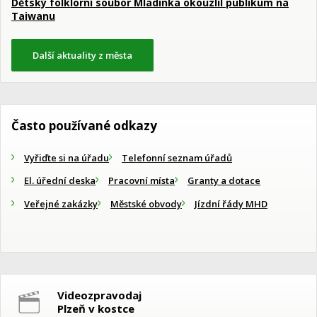
Dětský folklorní soubor Mladinka okouzlil publikum na
Taiwanu
Další aktuality z města
Často používané odkazy
Vyřiďte si na úřadu
Telefonní seznam úřadů
El. úřední deska
Pracovní místa
Granty a dotace
Veřejné zakázky
Městské obvody
Jízdní řády MHD
Videozpravodaj
Plzeň v kostce