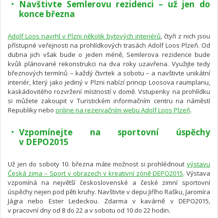
Navštivte Semlerovu rezidenci – už jen do
konce března
Adolf Loos navrhl v Plzni několik bytových interiérů
, čtyři z nich jsou
přístupné veřejnosti na prohlídkových trasách Adolf Loos Plzeň. Od
dubna jich však bude o jeden méně, Semlerova rezidence bude
kvůli plánované rekonstrukci na dva roky uzavřena. Využijte tedy
březnových termínů – každý čtvrtek a sobotu – a navštivte unikátní
interiér, který jako jediný v Plzni nabízí princip Loosova raumplanu,
kaskádovitého rozvržení místností v domě. Vstupenky na prohlídku
si můžete zakoupit v Turistickém informačním centru na náměstí
Republiky nebo
online na rezervačním webu Adolf Loos Plzeň
.
Vzpomínejte na sportovní úspěchy
v DEPO2015
Už jen do soboty 10. března máte možnost si prohlédnout
výstavu
Česká zima – Sport v obrazech v kreativní zóně DEPO2015
. Výstava
vzpomíná na největší československé a české zimní sportovní
úspěchy nejen pod pěti kruhy. Navštivte v depu Jiřího Rašku, Jaromíra
Jágra nebo Ester Ledeckou. Zdarma v kavárně v DEPO2015,
v pracovní dny od 8 do 22 a v sobotu od 10 do 22 hodin.