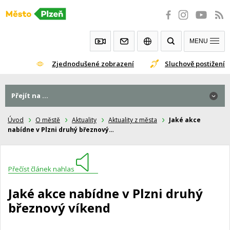
Přeskočit
na
obsah
MENU
Zjednodušené zobrazení
Sluchově postižení
Přejít na ...
Úvod
O městě
Aktuality
Aktuality z města
Jaké akce
nabídne v Plzni druhý březnový…
Přečíst článek nahlas
Jaké akce nabídne v Plzni druhý
březnový víkend