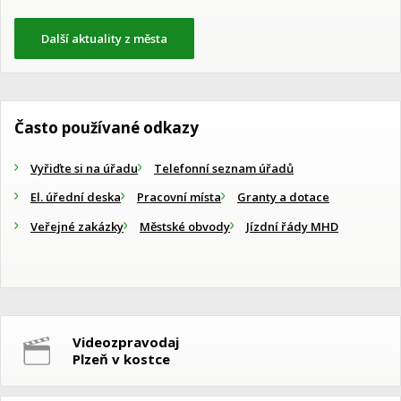
Další aktuality z města
Často používané odkazy
Vyřiďte si na úřadu
Telefonní seznam úřadů
El. úřední deska
Pracovní místa
Granty a dotace
Veřejné zakázky
Městské obvody
Jízdní řády MHD
Videozpravodaj
Plzeň v kostce