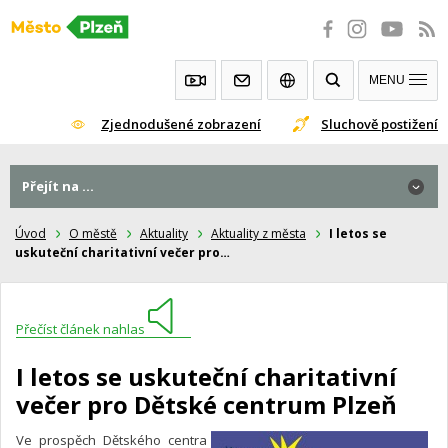
Přeskočit
na
obsah
MENU
Zjednodušené zobrazení
Sluchově postižení
Přejít na ...
Úvod
O městě
Aktuality
Aktuality z města
I letos se
uskuteční charitativní večer pro…
Přečíst článek nahlas
I letos se uskuteční charitativní
večer pro Dětské centrum Plzeň
Ve prospěch Dětského centra