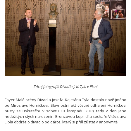
Zdroj fotografií: Divadlo J. K. Tyla v Plzni
Foyer Malé scény Divadla Josefa Kajetána Tyla dostalo nově jméno
po Miroslavu Horníčkovi. Slavnostní akt včetně odhalení Horníčkovi
busty se uskutečnil v sobotu 10. listopadu 2018, tedy v den jeho
nedožitých stých narozenin. Bronzovou kopii díla sochaře Vítězslava
Eibla obdrželo divadlo od dárce, který si přál zůstat v anonymitě.