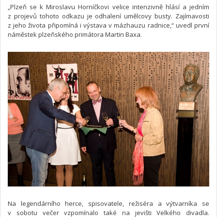
„Plzeň se k Miroslavu Horníčkovi velice intenzivně hlásí a jedním
z projevů tohoto odkazu je odhalení umělcovy busty. Zajímavosti
z jeho života připomíná i výstava v mázhauzu radnice,“ uvedl první
náměstek plzeňského primátora Martin Baxa.
Na legendárního herce, spisovatele, režiséra a výtvarníka se
v sobotu večer vzpomínalo také na jevišti Velkého divadla.