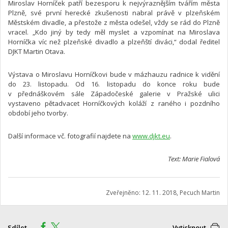
Miroslav Horníček patří bezesporu k nejvýraznějším tvářím města
Plzně, své první herecké zkušenosti nabral právě v plzeňském
Městském divadle, a přestože z města odešel, vždy se rád do Plzně
vracel. „Kdo jiný by tedy měl myslet a vzpomínat na Miroslava
Horníčka víc než plzeňské divadlo a plzeňští diváci,“ dodal ředitel
DJKT Martin Otava.
Výstava o Miroslavu Horníčkovi bude v mázhauzu radnice k vidění
do 23. listopadu. Od 16. listopadu do konce roku bude
v přednáškovém sále Západočeské galerie v Pražské ulici
vystaveno pětadvacet Horníčkových koláží z raného i pozdního
období jeho tvorby.
Další informace vč. fotografií najdete na
www.djkt.eu
.
Text: Marie Fialová
Zveřejněno: 12. 11. 2018, Pecuch Martin
Sdílet
Vytisknout