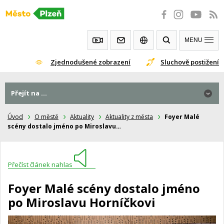
Přeskočit
na
obsah
MENU
Zjednodušené zobrazení
Sluchově postižení
Přejít na ...
Úvod
O městě
Aktuality
Aktuality z města
Foyer Malé
scény dostalo jméno po Miroslavu…
Přečíst článek nahlas
Foyer Malé scény dostalo jméno
po Miroslavu Horníčkovi