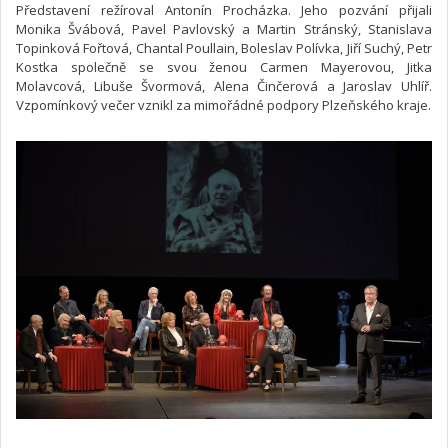
Představení režíroval Antonín Procházka. Jeho pozvání přijali
Monika Švábová, Pavel Pavlovský a Martin Stránský, Stanislava
Topinková Fořtová, Chantal Poullain, Boleslav Polívka, Jiří Suchý, Petr
Kostka společně se svou ženou Carmen Mayerovou, Jitka
Molavcová, Libuše Švormová, Alena Činčerová a Jaroslav Uhlíř.
Vzpomínkový večer vznikl za mimořádné podpory Plzeňského kraje.