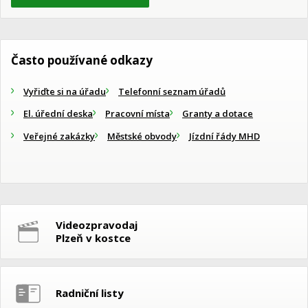
Často používané odkazy
Vyřiďte si na úřadu
Telefonní seznam úřadů
El. úřední deska
Pracovní místa
Granty a dotace
Veřejné zakázky
Městské obvody
Jízdní řády MHD
Videozpravodaj
Plzeň v kostce
Radniční listy