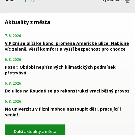
Aktuality z města
7. 8. 2026
V Plzni se blíží ke konci proměna Americké ulice. Nabídne
víc zeleně, větší komfort a vyšší bezpečnost pro chodce
6. 8. 2026
Pozor: Období nepříznivých klimatických podmínek
přetrvává
6. 8. 2026
Do ulice na Roudné se po rekonstrukci vrací běžný provoz
6. 8. 2026
Na univerzitu v Plzni mohou nastoupit děti, pracující i
senioři
Další aktuality z města