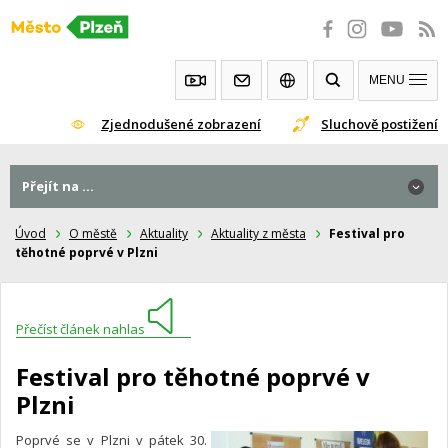
Přeskočit
na
obsah
MENU
Zjednodušené zobrazení
Sluchově postižení
Přejít na ...
Úvod
O městě
Aktuality
Aktuality z města
Festival pro
těhotné poprvé v Plzni
Přečíst článek nahlas
Festival pro těhotné poprvé v
Plzni
Poprvé se v Plzni v pátek 30.