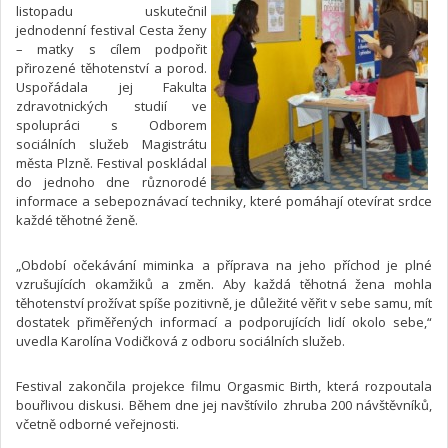
listopadu uskutečnil
jednodenní festival Cesta ženy
– matky s cílem podpořit
přirozené těhotenství a porod.
Uspořádala jej Fakulta
zdravotnických studií ve
spolupráci s Odborem
sociálních služeb Magistrátu
města Plzně. Festival poskládal
do jednoho dne různorodé
informace a sebepoznávací techniky, které pomáhají otevírat srdce
každé těhotné ženě.
„Období očekávání miminka a příprava na jeho příchod je plné
vzrušujících okamžiků a změn. Aby každá těhotná žena mohla
těhotenství prožívat spíše pozitivně, je důležité věřit v sebe samu, mít
dostatek přiměřených informací a podporujících lidí okolo sebe,“
uvedla Karolína Vodičková z odboru sociálních služeb.
Festival zakončila projekce filmu Orgasmic Birth, která rozpoutala
bouřlivou diskusi. Během dne jej navštívilo zhruba 200 návštěvníků,
včetně odborné veřejnosti.