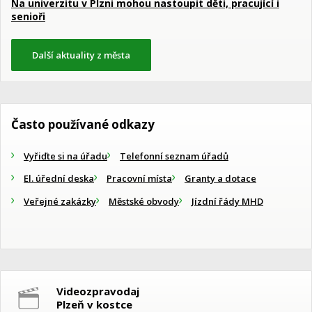
Na univerzitu v Plzni mohou nastoupit děti, pracující i
senioři
Další aktuality z města
Často používané odkazy
Vyřiďte si na úřadu
Telefonní seznam úřadů
El. úřední deska
Pracovní místa
Granty a dotace
Veřejné zakázky
Městské obvody
Jízdní řády MHD
Videozpravodaj
Plzeň v kostce