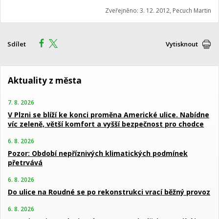
Zveřejněno: 3. 12. 2012, Pecuch Martin
Sdílet
Vytisknout
Aktuality z města
7. 8. 2026
V Plzni se blíží ke konci proměna Americké ulice. Nabídne
víc zeleně, větší komfort a vyšší bezpečnost pro chodce
6. 8. 2026
Pozor: Období nepříznivých klimatických podmínek
přetrvává
6. 8. 2026
Do ulice na Roudné se po rekonstrukci vrací běžný provoz
6. 8. 2026