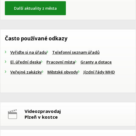
Další aktuality z města
Často používané odkazy
Vyřiďte si na úřadu
Telefonní seznam úřadů
El. úřední deska
Pracovní místa
Granty a dotace
Veřejné zakázky
Městské obvody
Jízdní řády MHD
Videozpravodaj
Plzeň v kostce