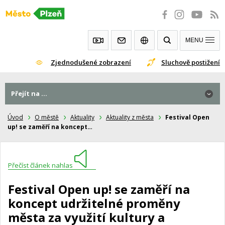
Přeskočit
na
obsah
MENU
Zjednodušené zobrazení
Sluchově postižení
Přejít na ...
Úvod
O městě
Aktuality
Aktuality z města
Festival Open
up! se zaměří na koncept…
Přečíst článek nahlas
Festival Open up! se zaměří na
koncept udržitelné proměny
města za využití kultury a