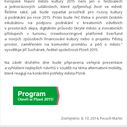
Evropské hlavní město kultury 2015 není jen o festivalech
a jednorázových událostech, které zpříjemňují život ve městě.
Řešíme také, jak bude vypadat prostředí pro rozvoj kultury
a podnikání po roce 2015. Proto bude řeč třeba o prvním českém
inkubátoru na podporu podnikání v kreativních odvětvích
v prostorách depa, digitálním průvodci Skryté město a inovativních
přístupech v turismu, crowdsourcingové platformě Everfund
a nových způsobech financování kultury nebo o projektu Pěstuj
prostor, zaměřeném na komunitní proměnu a péči o město.“
vysvětluje Jiří Suchánek, ředitel společnosti Plzeň 2015.
Na závěr druhého dne bude připravena veřejná prezentace
a vyhlášení nejlepších návrhů v soutěži na téma alternativní mobility,
které reagují na konkrétní potřeby města Plzně.
Zveřejněno: 8. 10. 2014, Pecuch Martin