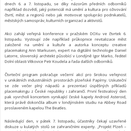
dnech 6. a 7. listopadu, se díky názorům předních odborníků
například dozvědí, jaký potenciál má umění a kultura pro oživování
čtvrtí, měst a regionů nebo jak motivovat spolupráci podnikatelů,
městských samospráv, kulturních organizací a aktivistů.
Akci zahájí veřejná konference v pražském DOXu ve čtvrtek 6.
listopadu. Vystoupí zde například průkopnice revitalizace měst
založené na umění a kultuře a autorka konceptu creative
placemaking Ann Markusen, expert na digitální technologie Daniel
Latorre, slovenský architekt působící v Londýně Igor Marko, ředitel
Dolní oblasti Vítkovice Petr Koudela a řada dalších odborníků.
Čtvrteční program pokračuje večerní akcí pro širokou veřejnost
v unikátních industriálních prostorách plzeňské Papírny. Uskuteční
se zde večer plný nápadů a prezentací úspěšných příkladů
placemakingu z České republiky i zahraničí. První festivalový den
pak vyvrcholí koncertem vynikající české kapely Android Asteroid,
která právě dokončila album v londýnském studiu na Abbey Road
proslaveném kapelou The Beatles.
Následující den, v pátek 7. listopadu, účastníky čekají uzavřené
diskuze u kulatých stolů se zahraničními experty. „Projekt Plzeň –