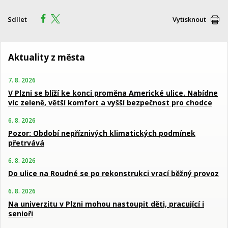
Sdílet
Vytisknout
Aktuality z města
7. 8. 2026
V Plzni se blíží ke konci proměna Americké ulice. Nabídne
víc zeleně, větší komfort a vyšší bezpečnost pro chodce
6. 8. 2026
Pozor: Období nepříznivých klimatických podmínek
přetrvává
6. 8. 2026
Do ulice na Roudné se po rekonstrukci vrací běžný provoz
6. 8. 2026
Na univerzitu v Plzni mohou nastoupit děti, pracující i
senioři