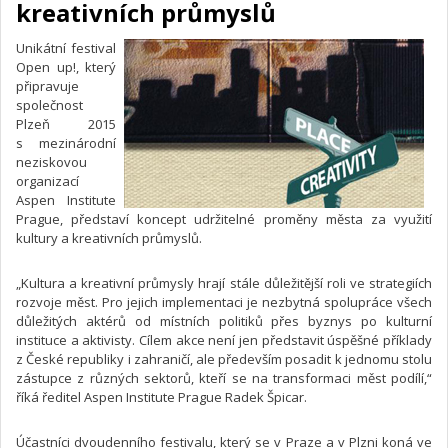
kreativních průmyslů
Unikátní festival
Open up!, který
připravuje
společnost
Plzeň 2015
s mezinárodní
neziskovou
organizací
Aspen Institute
Prague, představí koncept udržitelné proměny města za využití
kultury a kreativních průmyslů.
„Kultura a kreativní průmysly hrají stále důležitější roli ve strategiích
rozvoje měst. Pro jejich implementaci je nezbytná spolupráce všech
důležitých aktérů od místních politiků přes byznys po kulturní
instituce a aktivisty. Cílem akce není jen představit úspěšné příklady
z České republiky i zahraničí, ale především posadit k jednomu stolu
zástupce z různých sektorů, kteří se na transformaci měst podílí,“
říká ředitel Aspen Institute Prague Radek Špicar.
Účastníci dvoudenního festivalu, který se v Praze a v Plzni koná ve