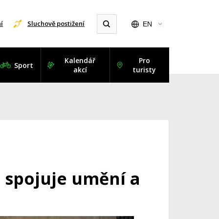
í
Sluchově postižení
EN
Kalendář
Pro
Sport
akcí
turisty
ů spojuje umění a