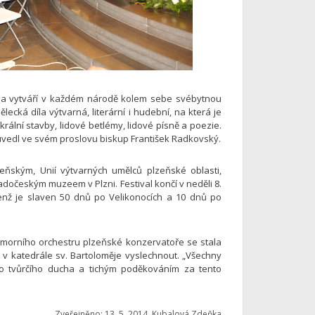
o a vytváří v každém národě kolem sebe svébytnou
ecká díla výtvarná, literární i hudební, na která je
krální stavby, lidové betlémy, lidové písně a poezie.
“ uvedl ve svém proslovu biskup František Radkovský.
eňským, Unií výtvarných umělců plzeňské oblasti,
očeským muzeem v Plzni. Festival končí v neděli 8.
jenž je slaven 50 dnů po Velikonocích a 10 dnů po
omorního orchestru plzeňské konzervatoře se stala
i v katedrále sv. Bartoloměje vyslechnout. „Všechny
o tvůrčího ducha a tichým poděkováním za tento
Zveřejněno: 13. 5. 2014, Kubalová Zdeňka