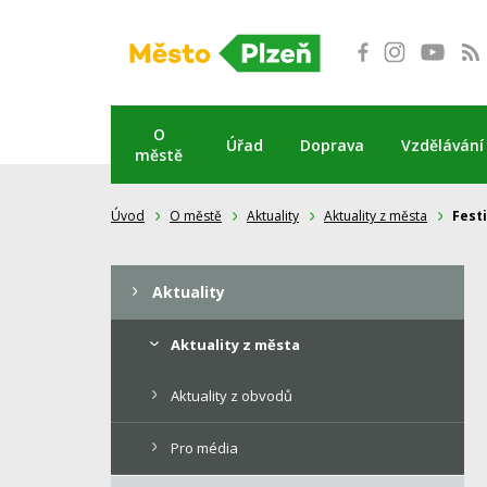
Přeskočit
na
obsah
O
Úřad
Doprava
Vzdělávání
městě
Úvod
O městě
Aktuality
Aktuality z města
Fest
Aktuality
Aktuality z města
Aktuality z obvodů
Pro média