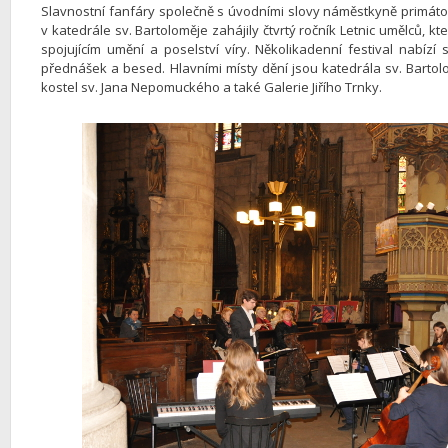
Slavnostní fanfáry společně s úvodními slovy náměstkyně primát
v katedrále sv. Bartoloměje zahájily čtvrtý ročník Letnic umělců,
spojujícím umění a poselství víry. Několikadenní festival nabízí 
přednášek a besed. Hlavními místy dění jsou katedrála sv. Bartol
kostel sv. Jana Nepomuckého a také Galerie Jiřího Trnky.