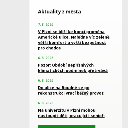
Aktuality z města
7. 8. 2026
V Plzni se blíží ke konci proměna
Americké ulice. Nabídne víc zeleně,
větší komfort a vyšší bezpečnost
pro chodce
6. 8. 2026
Pozor: Období nepříznivých
klimatických podmínek přetrvává
6. 8. 2026
Do ulice na Roudné se po
rekonstrukci vrací běžný provoz
6. 8. 2026
Na univerzitu v Plzni mohou
nastoupit děti, pracující i senioři