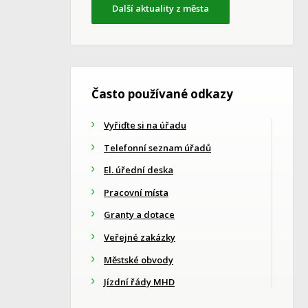
Další aktuality z města
Často používané odkazy
Vyřiďte si na úřadu
Telefonní seznam úřadů
El. úřední deska
Pracovní místa
Granty a dotace
Veřejné zakázky
Městské obvody
Jízdní řády MHD