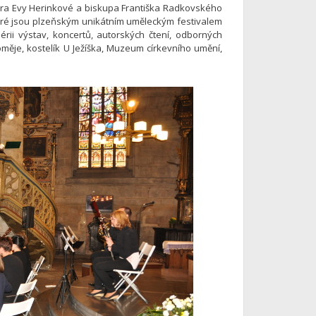
ora Evy Herinkové a biskupa Františka Radkovského
 které jsou plzeňským unikátním uměleckým festivalem
sérii výstav, koncertů, autorských čtení, odborných
oměje, kostelík U Ježíška, Muzeum církevního umění,