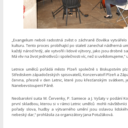
„Evangelium neboli radostná zvěst o záchraně člověka vytvářel
kulturu. Tento proces probíhající po staletí zanechal nádherná uměl
každý národ hrdý, ale vytvořil i lidové výtvory, jako jsou drobné sa
Má vliv na život jednotlivců i společnosti víc, než si uvědomujeme,
Letnice umělců pořádá město Plzeň společně s Biskupstvím plz
Střediskem západočeských spisovatelů, Konzervatoří Plzeň a Západ
června, přesně v den Letnic, které jsou křesťanským svátkem, 
Nanebevstoupení Páně.
Neobarokní suita M. Červenky, P. Samiece a J. Vyšaty v podání K
první skladbou, kterou si v rámci Letnic umělců mohli návštěvníc
pořady slova, hudby a výtvarného umění jsou oslavou lidskéh
nebeský dar,“ prohlásila za organizátory Jana Potužáková.