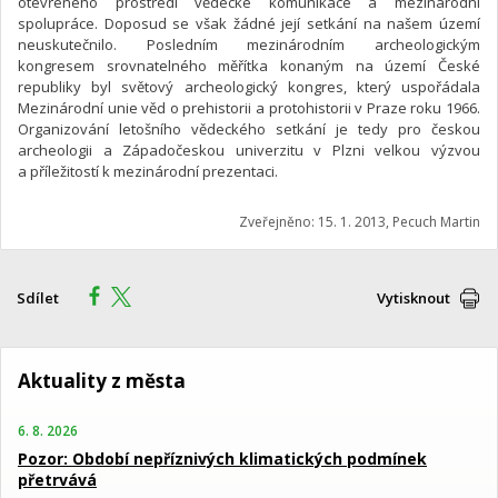
otevřeného prostředí vědecké komunikace a mezinárodní
spolupráce. Doposud se však žádné její setkání na našem území
neuskutečnilo. Posledním mezinárodním archeologickým
kongresem srovnatelného měřítka konaným na území České
republiky byl světový archeologický kongres, který uspořádala
Mezinárodní unie věd o prehistorii a protohistorii v Praze roku 1966.
Organizování letošního vědeckého setkání je tedy pro českou
archeologii a Západočeskou univerzitu v Plzni velkou výzvou
a příležitostí k mezinárodní prezentaci.
Zveřejněno: 15. 1. 2013, Pecuch Martin
Sdílet
Vytisknout
Aktuality z města
6. 8. 2026
Pozor: Období nepříznivých klimatických podmínek
přetrvává