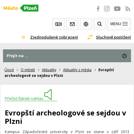
Přeskočit
na
obsah
MENU
Zjednodušené zobrazení
Sluchově postižení
Přejít na ...
Úvod
O městě
Aktuality
Aktuality z města
Evropští
archeologové se sejdou v Plzni
Přečíst článek nahlas
Evropští archeologové se sejdou v
Plzni
Kampus Západočeské univerzity v Plzni se stane v září 2013