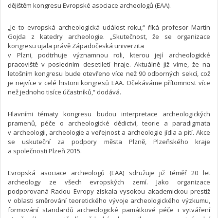
dějištěm kongresu Evropské asociace archeologů (EAA).
„Je to evropská archeologická událost roku,“ říká profesor Martin
Gojda z katedry archeologie. „Skutečnost, že se organizace
kongresu ujala právě Západočeská univerzita
v Plzni, podtrhuje významnou roli, kterou její archeologické
pracoviště v posledním desetiletí hraje. Aktuálně již víme, že na
letošním kongresu bude otevřeno více než 90 odborných sekcí, což
je nejvíce v celé historii kongresů EAA. Očekáváme přítomnost více
než jednoho tisíce účastníků,“ dodává.
Hlavními tématy kongresu budou interpretace archeologických
pramenů, péče o archeologické dědictví, teorie a paradigmata
v archeologii, archeologie a veřejnost a archeologie jídla a pití. Akce
se uskuteční za podpory města Plzně, Plzeňského kraje
a společnosti Plzeň 2015.
Evropská asociace archeologů (EAA) sdružuje již téměř 20 let
archeology ze všech evropských zemí. Jako organizace
podporovaná Radou Evropy získala vysokou akademickou prestiž
v oblasti směrování teoretického vývoje archeologického výzkumu,
formování standardů archeologické památkové péče i vytváření